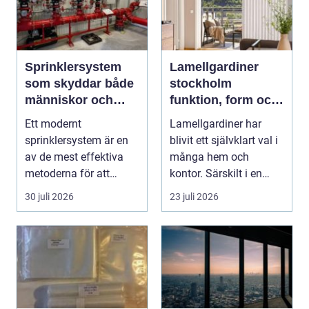
Sprinklersystem
Lamellgardiner
som skyddar både
stockholm
människor och
funktion, form och
verksamhet
smart solskydd
Ett modernt
Lamellgardiner har
sprinklersystem är en
blivit ett självklart val i
av de mest effektiva
många hem och
metoderna för att
kontor. Särskilt i en
begränsa brandskador.
stad som Stockhol...
30 juli 2026
23 juli 2026
Syste...