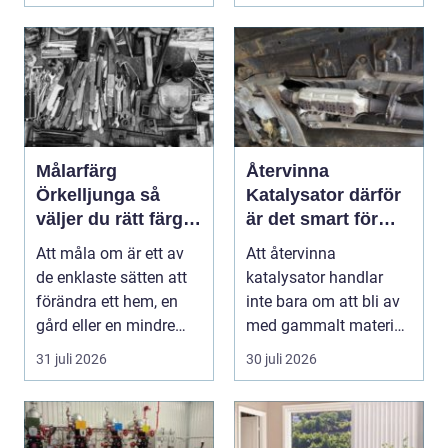
Målarfärg
Återvinna
Örkelljunga så
Katalysator därför
väljer du rätt färg
är det smart för
till hem och gård
både ekonomi och
Att måla om är ett av
Att återvinna
miljö
de enklaste sätten att
katalysator handlar
förändra ett hem, en
inte bara om att bli av
gård eller en mindre
med gammalt material.
verksamhet. E...
I varje katalysator ...
31 juli 2026
30 juli 2026