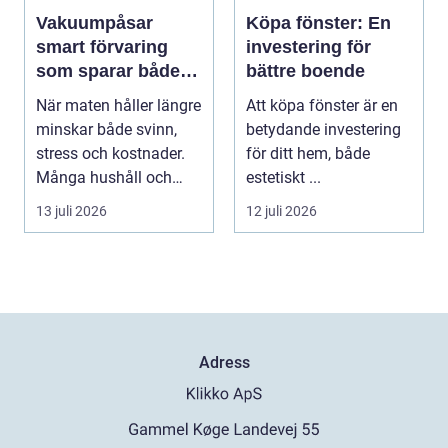
Vakuumpåsar
Köpa fönster: En
smart förvaring
investering för
som sparar både
bättre boende
mat och pengar
När maten håller längre
Att köpa fönster är en
minskar både svinn,
betydande investering
stress och kostnader.
för ditt hem, både
Många hushåll och
estetiskt ...
mindre företag s...
13 juli 2026
12 juli 2026
Adress