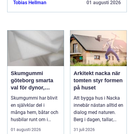
att ...
Tobias Hellman
01 augusti 2026
Skumgummi
Arkitekt nacka när
göteborg smarta
tomten styr formen
val för dynor,
på huset
möbler och
Skumgummi har blivit
Att bygga hus i Nacka
speciallösningar
en självklar del i
innebär nästan alltid en
många hem, båtar och
dialog med naturen.
husbilar runt om i
Berg i dagen, tallar,
landet. I Göteborg ä...
nivåskillna...
01 augusti 2026
31 juli 2026