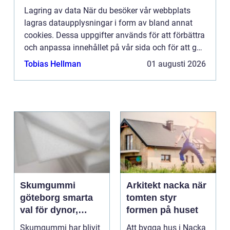
Lagring av data När du besöker vår webbplats
lagras dataupplysningar i form av bland annat
cookies. Dessa uppgifter används för att förbättra
och anpassa innehållet på vår sida och för att ge
dig så bra information som möjligt. Om du inte vill
Tobias Hellman
01 augusti 2026
att vi...
Skumgummi
Arkitekt nacka när
göteborg smarta
tomten styr
val för dynor,
formen på huset
möbler och
Skumgummi har blivit
Att bygga hus i Nacka