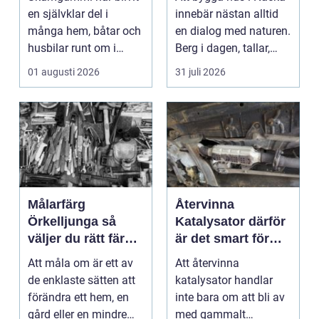
speciallösningar
en självklar del i
innebär nästan alltid
många hem, båtar och
en dialog med naturen.
husbilar runt om i
Berg i dagen, tallar,
landet. I Göteborg ä...
nivåskillna...
01 augusti 2026
31 juli 2026
Målarfärg
Återvinna
Örkelljunga så
Katalysator därför
väljer du rätt färg
är det smart för
till hem och gård
både ekonomi och
Att måla om är ett av
Att återvinna
miljö
de enklaste sätten att
katalysator handlar
förändra ett hem, en
inte bara om att bli av
gård eller en mindre
med gammalt