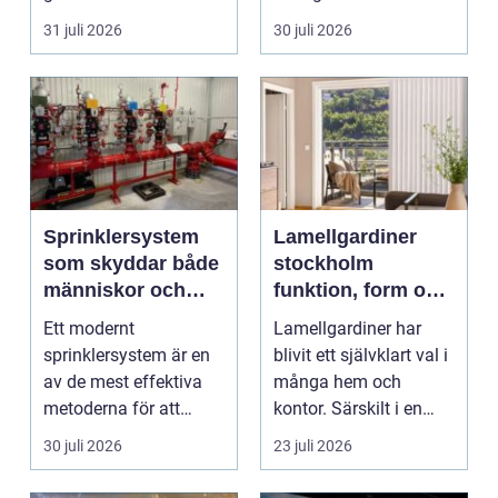
verksamhet. E...
material. I varje
31 juli 2026
30 juli 2026
katalysator ...
Sprinklersystem
Lamellgardiner
som skyddar både
stockholm
människor och
funktion, form och
verksamhet
smart solskydd
Ett modernt
Lamellgardiner har
sprinklersystem är en
blivit ett självklart val i
av de mest effektiva
många hem och
metoderna för att
kontor. Särskilt i en
begränsa brandskador.
stad som Stockhol...
30 juli 2026
23 juli 2026
Syste...