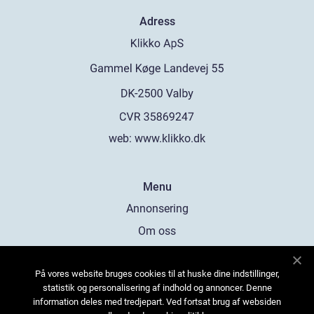
Adress
web:
www.klikko.dk
Menu
Annonsering
Om oss
Cookies
På vores website bruges cookies til at huske dine indstillinger,
Kontakta oss
statistik og personalisering af indhold og annoncer. Denne
Sitemap
information deles med tredjepart. Ved fortsat brug af websiden