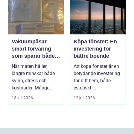
Vakuumpåsar
Köpa fönster: En
smart förvaring
investering för
som sparar både
bättre boende
mat och pengar
När maten håller
Att köpa fönster är en
längre minskar både
betydande investering
svinn, stress och
för ditt hem, både
kostnader. Många
estetiskt ...
hushåll och mindre
13 juli 2026
12 juli 2026
företag s...