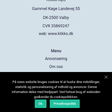
web:
www.klikko.dk
Menu
Annonsering
Om oss
Cookies
På vores website bruges cookies til at huske dine indstillinger,
Kontakta oss
statistik og personalisering af indhold og annoncer. Denne
Sitemap
information deles med tredjepart. Ved fortsat brug af websiden
godkender du cookiepolitikken.
Ok
Privatlivspolitik