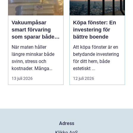
Vakuumpåsar
Köpa fönster: En
smart förvaring
investering för
som sparar både
bättre boende
mat och pengar
När maten håller
Att köpa fönster är en
längre minskar både
betydande investering
svinn, stress och
för ditt hem, både
kostnader. Många
estetiskt ...
hushåll och mindre
13 juli 2026
12 juli 2026
företag s...
Adress