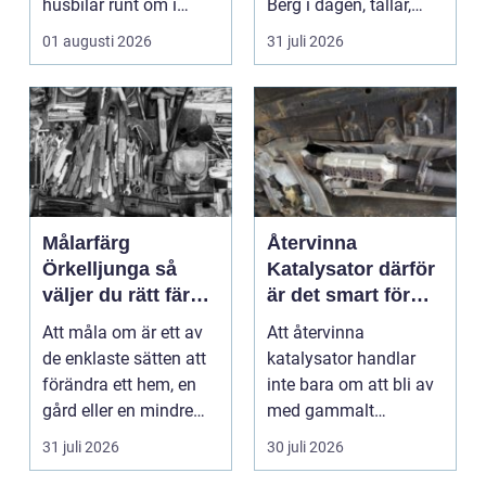
husbilar runt om i
Berg i dagen, tallar,
landet. I Göteborg ä...
nivåskillna...
01 augusti 2026
31 juli 2026
Målarfärg
Återvinna
Örkelljunga så
Katalysator därför
väljer du rätt färg
är det smart för
till hem och gård
både ekonomi och
Att måla om är ett av
Att återvinna
miljö
de enklaste sätten att
katalysator handlar
förändra ett hem, en
inte bara om att bli av
gård eller en mindre
med gammalt
verksamhet. E...
material. I varje
31 juli 2026
30 juli 2026
katalysator ...