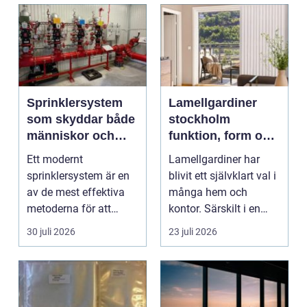
Sprinklersystem
Lamellgardiner
som skyddar både
stockholm
människor och
funktion, form och
verksamhet
smart solskydd
Ett modernt
Lamellgardiner har
sprinklersystem är en
blivit ett självklart val i
av de mest effektiva
många hem och
metoderna för att
kontor. Särskilt i en
begränsa brandskador.
stad som Stockhol...
30 juli 2026
23 juli 2026
Syste...