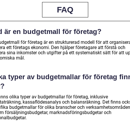
FAQ
 är en budgetmall för företag?
dgetmall för företag är en strukturerad modell för att organiser
ra ett företags ekonomi. Den hjälper företagare att förstå och
ra sina inkomster och utgifter på ett systematiskt sätt för att 
omiska mål.
ka typer av budgetmallar för företag fin
t?
inns olika typer av budgetmallar för företag, inklusive
ltaträkning, kassaflödesanalys och balansräkning. Det finns ock
ifika budgetmallar för olika branscher och verksamhetsområden
m försäljningsbudgetar, marknadsföringsbudgetar och
onalbudgetar.