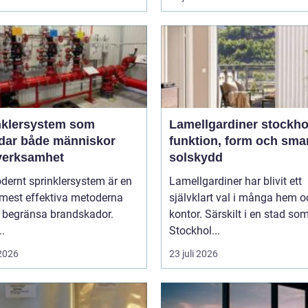
nklersystem som
Lamellgardiner stockh
dar både människor
funktion, form och sma
verksamhet
solskydd
dernt sprinklersystem är en
Lamellgardiner har blivit ett
 mest effektiva metoderna
självklart val i många hem o
t begränsa brandskador.
kontor. Särskilt i en stad so
..
Stockhol...
 2026
23 juli 2026