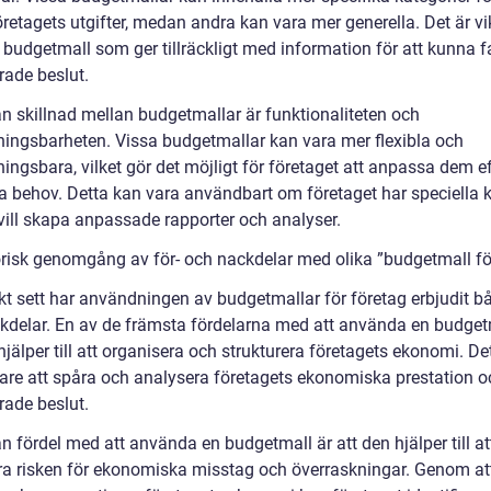
retagets utgifter, medan andra kan vara mer generella. Det är vik
 budgetmall som ger tillräckligt med information för att kunna f
rade beslut.
n skillnad mellan budgetmallar är funktionaliteten och
ingsbarheten. Vissa budgetmallar kan vara mer flexibla och
ngsbara, vilket gör det möjligt för företaget att anpassa dem ef
a behov. Detta kan vara användbart om företaget har speciella kr
vill skapa anpassade rapporter och analyser.
orisk genomgång av för- och nackdelar med olika ”budgetmall fö
kt sett har användningen av budgetmallar för företag erbjudit bå
kdelar. En av de främsta fördelarna med att använda en budget
hjälper till att organisera och strukturera företagets ekonomi. De
lare att spåra och analysera företagets ekonomiska prestation o
rade beslut.
 fördel med att använda en budgetmall är att den hjälper till at
a risken för ekonomiska misstag och överraskningar. Genom at