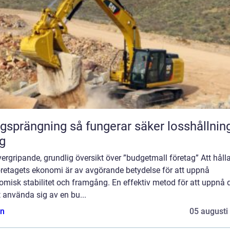
ning så fungerar säker losshållning av
g
ergripande, grundlig översikt över ”budgetmall företag” Att hålla
öretagets ekonomi är av avgörande betydelse för att uppnå
misk stabilitet och framgång. En effektiv metod för att uppnå 
t använda sig av en bu...
n
05 augusti