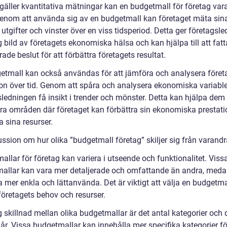
gäller kvantitativa mätningar kan en budgetmall för företag vara 
Genom att använda sig av en budgetmall kan företaget mäta sin
, utgifter och vinster över en viss tidsperiod. Detta ger företagsl
g bild av företagets ekonomiska hälsa och kan hjälpa till att fatt
ade beslut för att förbättra företagets resultat.
etmall kan också användas för att jämföra och analysera föret
ion över tid. Genom att spåra och analysera ekonomiska variabl
ledningen få insikt i trender och mönster. Detta kan hjälpa dem 
iera områden där företaget kan förbättra sin ekonomiska prestat
 sina resurser.
ssion om hur olika ”budgetmall företag” skiljer sig från varandr
llar för företag kan variera i utseende och funktionalitet. Viss
allar kan vara mer detaljerade och omfattande än andra, meda
a mer enkla och lättanvända. Det är viktigt att välja en budgetm
företagets behov och resurser.
g skillnad mellan olika budgetmallar är det antal kategorier och d
år. Vissa budgetmallar kan innehålla mer specifika kategorier fö