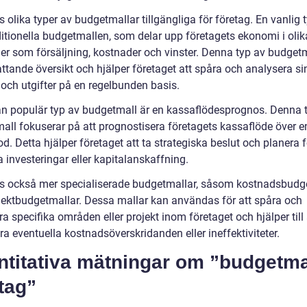
s olika typer av budgetmallar tillgängliga för företag. En vanlig 
ditionella budgetmallen, som delar upp företagets ekonomi i olik
ier som försäljning, kostnader och vinster. Denna typ av budgetm
ttande översikt och hjälper företaget att spåra och analysera si
 och utgifter på en regelbunden basis.
n populär typ av budgetmall är en kassaflödesprognos. Denna 
all fokuserar på att prognostisera företagets kassaflöde över e
od. Detta hjälper företaget att ta strategiska beslut och planera f
 investeringar eller kapitalanskaffning.
ns också mer specialiserade budgetmallar, såsom kostnadsbudg
jektbudgetmallar. Dessa mallar kan användas för att spåra och
a specifika områden eller projekt inom företaget och hjälper till 
era eventuella kostnadsöverskridanden eller ineffektiviteter.
ntitativa mätningar om ”budgetma
tag”