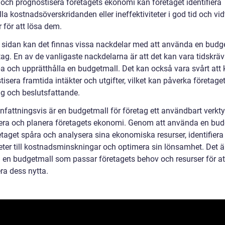
 och prognostisera företagets ekonomi kan företaget identifiera
la kostnadsöverskridanden eller ineffektiviteter i god tid och vid
 för att lösa dem.
 sidan kan det finnas vissa nackdelar med att använda en budg
tag. En av de vanligaste nackdelarna är att det kan vara tidskrä
pa och upprätthålla en budgetmall. Det kan också vara svårt att 
isera framtida intäkter och utgifter, vilket kan påverka företage
ng och beslutsfattande.
attningsvis är en budgetmall för företag ett användbart verktyg
era och planera företagets ekonomi. Genom att använda en bud
etaget spåra och analysera sina ekonomiska resurser, identifiera
eter till kostnadsminskningar och optimera sin lönsamhet. Det är
ja en budgetmall som passar företagets behov och resurser för at
a dess nytta.