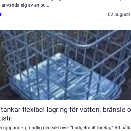
t använda sig av en bu...
n
02 augusti
bel lagring för vatten, bränsle och
ustri
ergripande, grundlig översikt över ”budgetmall företag” Att hålla