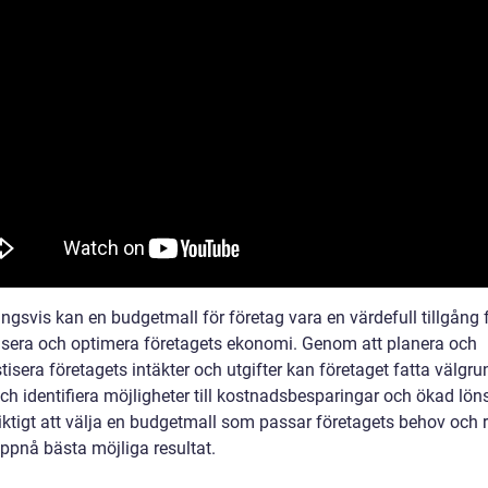
ngsvis kan en budgetmall för företag vara en värdefull tillgång f
visera och optimera företagets ekonomi. Genom att planera och
isera företagets intäkter och utgifter kan företaget fatta välgr
och identifiera möjligheter till kostnadsbesparingar och ökad lö
viktigt att välja en budgetmall som passar företagets behov och 
uppnå bästa möjliga resultat.