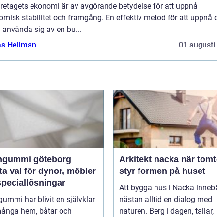
öretagets ekonomi är av avgörande betydelse för att uppnå
misk stabilitet och framgång. En effektiv metod för att uppnå 
t använda sig av en bu...
as Hellman
01 augusti
gummi göteborg
Arkitekt nacka när tomten
a val för dynor, möbler
styr formen på huset
speciallösningar
Att bygga hus i Nacka inneb
mmi har blivit en självklar
nästan alltid en dialog med
 många hem, båtar och
naturen. Berg i dagen, tallar,