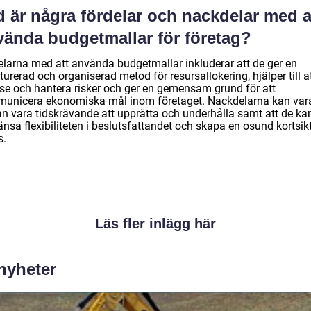
 är några fördelar och nackdelar med a
vända budgetmallar för företag?
elarna med att använda budgetmallar inkluderar att de ger en
turerad och organiserad metod för resursallokering, hjälper till a
tse och hantera risker och ger en gemensam grund för att
unicera ekonomiska mål inom företaget. Nackdelarna kan vara
an vara tidskrävande att upprätta och underhålla samt att de ka
nsa flexibiliteten i beslutsfattandet och skapa en osund kortsikt
s.
Läs fler inlägg här
 nyheter