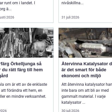
ar runt om i landet. I
nivåskillna...
rg ä...
usti 2026
31 juli 2026
färg Örkelljunga så
Återvinna Katalysator därför
r du rätt färg till hem
är det smart för både
gård
ekonomi och miljö
la om är ett av de enklaste
Att återvinna katalysator ha
 att förändra ett hem, en
inte bara om att bli av med
ller en mindre verksamhet.
gammalt material. I varje
katalysator ...
 2026
30 juli 2026