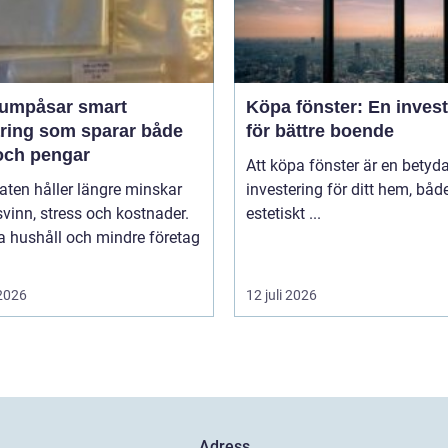
påsar smart
Köpa fönster: En inves
aring som sparar både
för bättre boende
och pengar
Att köpa fönster är en betyd
ten håller längre minskar
investering för ditt hem, båd
vinn, stress och kostnader.
estetiskt ...
 hushåll och mindre företag
 2026
12 juli 2026
Adress