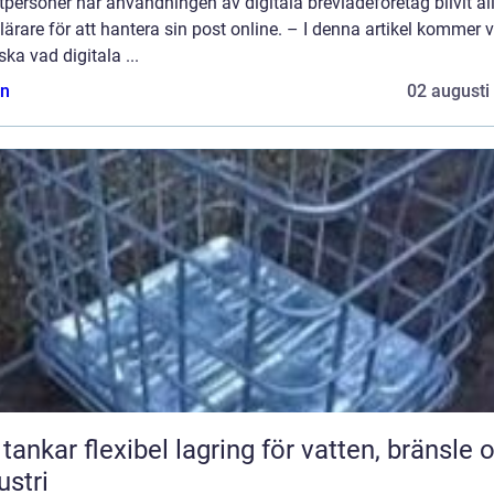
tpersoner har användningen av digitala brevlådeföretag blivit all
ärare för att hantera sin post online. – I denna artikel kommer vi
ska vad digitala ...
n
02 augusti
bel lagring för vatten, bränsle och
ustri