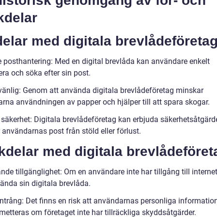
historisk genomgång av för- och
kdelar
elar med digitala brevlådeföreta
re posthantering: Med en digital brevlåda kan användare enkelt
ra och söka efter sin post.
övänlig: Genom att använda digitala brevlådeföretag minskar
rna användningen av papper och hjälper till att spara skogar.
 säkerhet: Digitala brevlådeföretag kan erbjuda säkerhetsåtgär
användarnas post från stöld eller förlust.
delar med digitala brevlådeföret
ande tillgänglighet: Om en användare inte har tillgång till interne
ända sin digitala brevlåda.
intrång: Det finns en risk att användarnas personliga informatio
etteras om företaget inte har tillräckliga skyddsåtgärder.