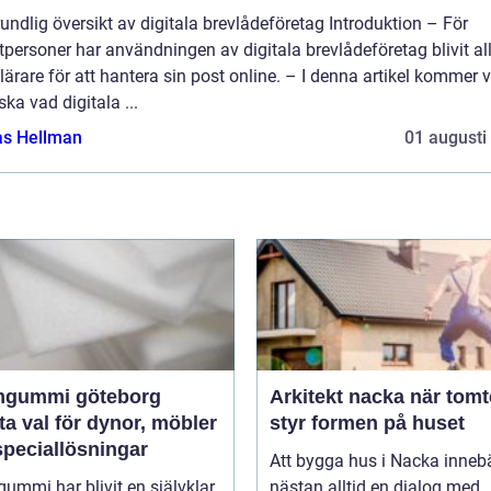
undlig översikt av digitala brevlådeföretag Introduktion – För
tpersoner har användningen av digitala brevlådeföretag blivit all
ärare för att hantera sin post online. – I denna artikel kommer vi
ska vad digitala ...
as Hellman
01 augusti
gummi göteborg
Arkitekt nacka när tomten
a val för dynor, möbler
styr formen på huset
speciallösningar
Att bygga hus i Nacka inneb
mmi har blivit en självklar
nästan alltid en dialog med