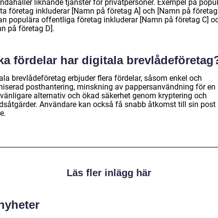
andahåller liknande tjänster för privatpersoner. Exempel på popu
ata företag inkluderar [Namn på företag A] och [Namn på företag 
n populära offentliga företag inkluderar [Namn på företag C] o
n på företag D].
ka fördelar har digitala brevlådeföretag
ala brevlådeföretag erbjuder flera fördelar, såsom enkel och
niserad posthantering, minskning av pappersanvändning för en
övänligare alternativ och ökad säkerhet genom kryptering och
dsåtgärder. Användare kan också få snabb åtkomst till sin post
e.
Läs fler inlägg här
 nyheter