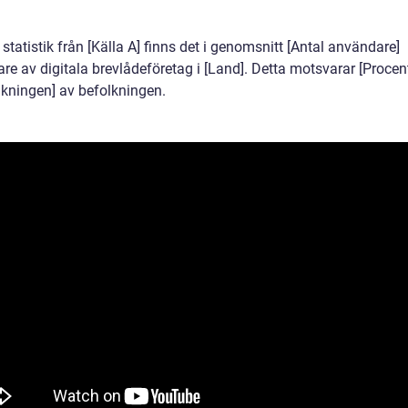
 statistik från [Källa A] finns det i genomsnitt [Antal användare]
re av digitala brevlådeföretag i [Land]. Detta motsvarar [Proce
lkningen] av befolkningen.