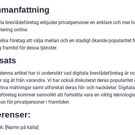
manfattning
ala brevlådeföretag erbjuder privatpersoner en enklare och mer h
tering online.
ika företag att välja mellan och en stadigt ökande popularitet f
g framtid för dessa tjänster.
sats
enna artikel har vi undersökt vad digitala brevlådeföretag är o
er sig åt från varandra. Vi har också diskuterat deras popularitet
tiva mätningar samt utforskat deras för- och nackdelar. Digitala
eföretag kommer sannolikt att fortsätta vara en viktig teknologi
on för privatpersoner i framtiden.
erenser:
 A: [Namn på källa]