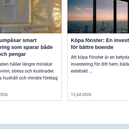
påsar smart
Köpa fönster: En inves
aring som sparar både
för bättre boende
och pengar
Att köpa fönster är en betyd
ten håller längre minskar
investering för ditt hem, båd
vinn, stress och kostnader.
estetiskt ...
 hushåll och mindre företag
 2026
12 juli 2026