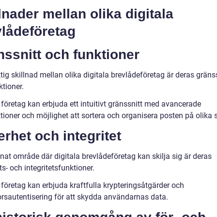
lnader mellan olika digitala
vlådeföretag
ssnitt och funktioner
tig skillnad mellan olika digitala brevlådeföretag är deras gräns
tioner.
 företag kan erbjuda ett intuitivt gränssnitt med avancerade
ioner och möjlighet att sortera och organisera posten på olika s
rhet och integritet
nat område där digitala brevlådeföretag kan skilja sig är deras
s- och integritetsfunktioner.
 företag kan erbjuda kraftfulla krypteringsåtgärder och
orsautentisering för att skydda användarnas data.