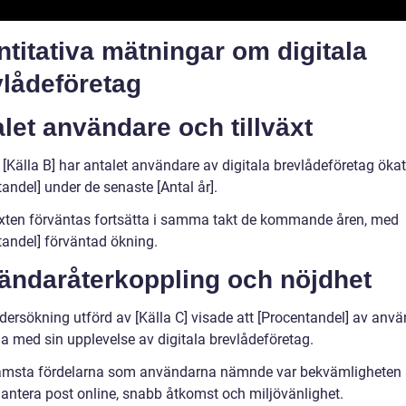
titativa mätningar om digitala
vlådeföretag
let användare och tillväxt
 [Källa B] har antalet användare av digitala brevlådeföretag öka
andel] under de senaste [Antal år].
äxten förväntas fortsätta i samma takt de kommande åren, med
tandel] förväntad ökning.
ändaråterkoppling och nöjdhet
dersökning utförd av [Källa C] visade att [Procentandel] av anv
da med sin upplevelse av digitala brevlådeföretag.
ämsta fördelarna som användarna nämnde var bekvämligheten 
antera post online, snabb åtkomst och miljövänlighet.