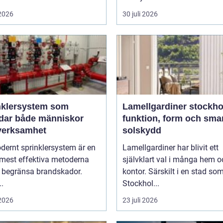
 2026
30 juli 2026
nklersystem som
Lamellgardiner stockh
dar både människor
funktion, form och sma
verksamhet
solskydd
dernt sprinklersystem är en
Lamellgardiner har blivit ett
 mest effektiva metoderna
självklart val i många hem o
t begränsa brandskador.
kontor. Särskilt i en stad so
..
Stockhol...
 2026
23 juli 2026