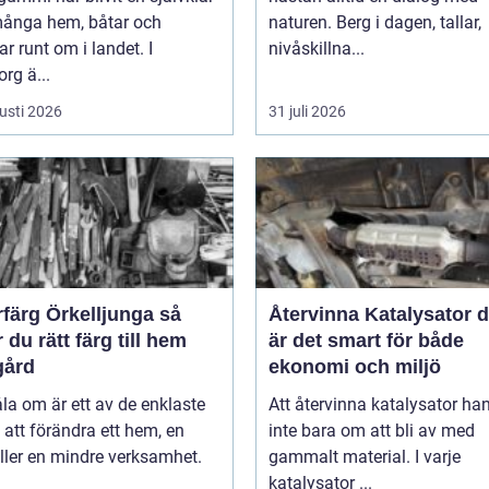
 många hem, båtar och
naturen. Berg i dagen, tallar,
ar runt om i landet. I
nivåskillna...
rg ä...
usti 2026
31 juli 2026
färg Örkelljunga så
Återvinna Katalysator därför
r du rätt färg till hem
är det smart för både
gård
ekonomi och miljö
la om är ett av de enklaste
Att återvinna katalysator ha
 att förändra ett hem, en
inte bara om att bli av med
ller en mindre verksamhet.
gammalt material. I varje
katalysator ...