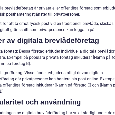
la brevlådeföretag är privata eller offentliga företag som erbjud
isk posthanteringstjänster till privatpersoner.
et för att ta emot fysisk post vid en traditionell brevlåda, skickas
 digitalt gränssnitt som privatpersonen kan logga in på.
r av digitala brevlådeföretag
ta företag: Dessa företag erbjuder individuella digitala brevlådor t
re. Exempel på populära privata företag inkluderar [Namn på fö
mn på företag B].
tliga företag: Vissa länder erbjuder statligt drivna digitala
eföretag där privatpersoner kan hantera sin post online. Exempe
a offentliga företag inkluderar [Namn på företag C] och [Namn 
D].
ularitet och användning
dningen av digitala brevlådeföretag har vuxit stadigt under de 