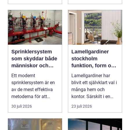
katalysator ...
Sprinklersystem
Lamellgardiner
som skyddar både
stockholm
människor och
funktion, form och
verksamhet
smart solskydd
Ett modernt
Lamellgardiner har
sprinklersystem är en
blivit ett självklart val i
av de mest effektiva
många hem och
metoderna för att
kontor. Särskilt i en
begränsa brandskador.
stad som Stockhol...
30 juli 2026
23 juli 2026
Syste...