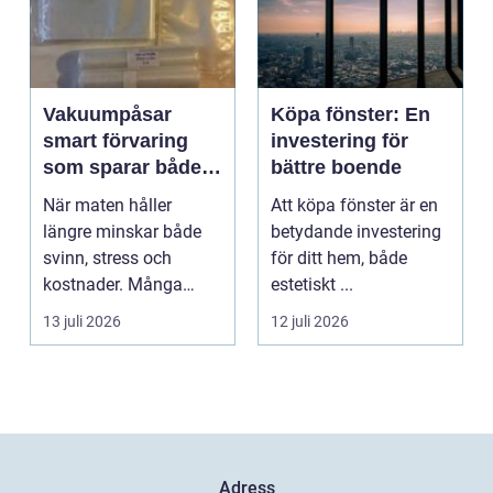
Vakuumpåsar
Köpa fönster: En
smart förvaring
investering för
som sparar både
bättre boende
mat och pengar
När maten håller
Att köpa fönster är en
längre minskar både
betydande investering
svinn, stress och
för ditt hem, både
kostnader. Många
estetiskt ...
hushåll och mindre
13 juli 2026
12 juli 2026
företag s...
Adress