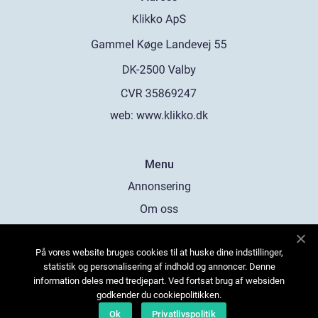
web:
www.klikko.dk
Menu
Annonsering
Om oss
Cookies
På vores website bruges cookies til at huske dine indstillinger,
Kontakta oss
statistik og personalisering af indhold og annoncer. Denne
Sitemap
information deles med tredjepart. Ved fortsat brug af websiden
godkender du cookiepolitikken.
Ok
Privatlivspolitik