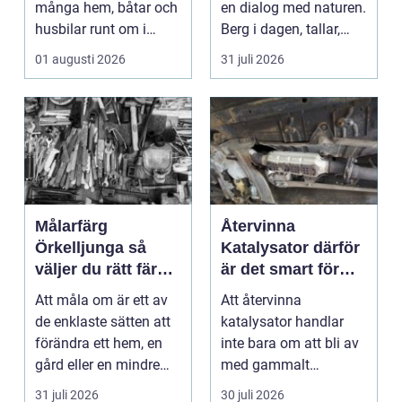
många hem, båtar och
en dialog med naturen.
husbilar runt om i
Berg i dagen, tallar,
landet. I Göteborg ä...
nivåskillna...
01 augusti 2026
31 juli 2026
Målarfärg
Återvinna
Örkelljunga så
Katalysator därför
väljer du rätt färg
är det smart för
till hem och gård
både ekonomi och
Att måla om är ett av
Att återvinna
miljö
de enklaste sätten att
katalysator handlar
förändra ett hem, en
inte bara om att bli av
gård eller en mindre
med gammalt
verksamhet. E...
material. I varje
31 juli 2026
30 juli 2026