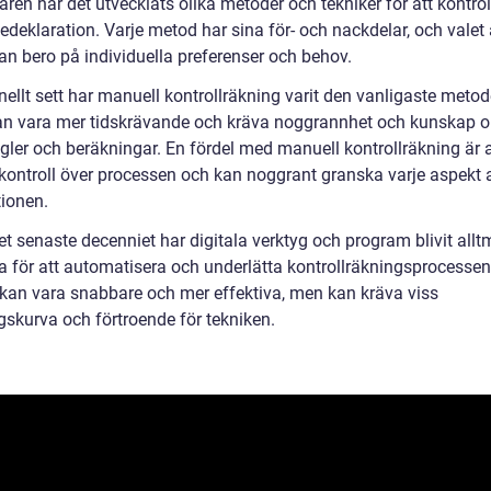
ren har det utvecklats olika metoder och tekniker för att kontro
edeklaration. Varje metod har sina för- och nackdelar, och valet
an bero på individuella preferenser och behov.
nellt sett har manuell kontrollräkning varit den vanligaste metod
an vara mer tidskrävande och kräva noggrannhet och kunskap 
egler och beräkningar. En fördel med manuell kontrollräkning är 
l kontroll över processen och kan noggrant granska varje aspekt 
tionen.
t senaste decenniet har digitala verktyg och program blivit allt
a för att automatisera och underlätta kontrollräkningsprocesse
 kan vara snabbare och mer effektiva, men kan kräva viss
gskurva och förtroende för tekniken.