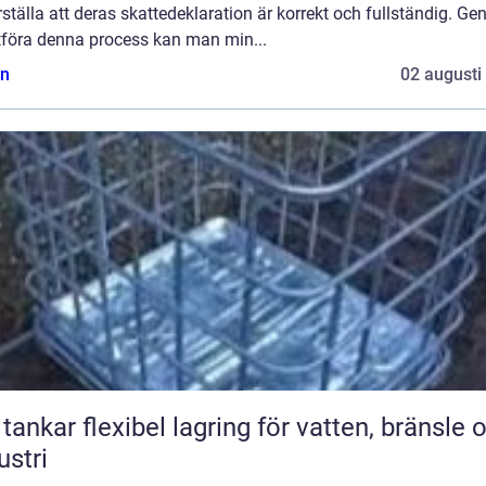
ställa att deras skattedeklaration är korrekt och fullständig. G
utföra denna process kan man min...
n
02 augusti
bel lagring för vatten, bränsle och
ustri