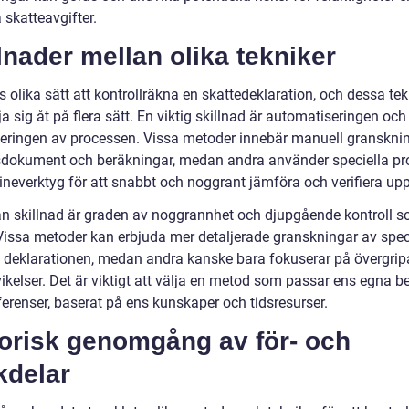
 skatteavgifter.
lnader mellan olika tekniker
s olika sätt att kontrollräkna en skattedeklaration, och dessa tek
ja sig åt på flera sätt. En viktig skillnad är automatiseringen och
iseringen av processen. Vissa metoder innebär manuell granskni
dokument och beräkningar, medan andra använder speciella p
lineverktyg för att snabbt och noggrant jämföra och verifiera upp
n skillnad är graden av noggrannhet och djupgående kontroll 
 Vissa metoder kan erbjuda mer detaljerade granskningar av spec
v deklarationen, medan andra kanske bara fokuserar på övergrip
vikelser. Det är viktigt att välja en metod som passar ens egna 
ferenser, baserat på ens kunskaper och tidsresurser.
torisk genomgång av för- och
kdelar