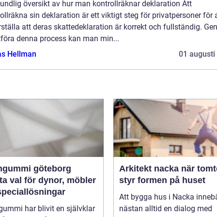
undlig översikt av hur man kontrollräknar deklaration Att
ollräkna sin deklaration är ett viktigt steg för privatpersoner för 
ställa att deras skattedeklaration är korrekt och fullständig. G
utföra denna process kan man min...
as Hellman
01 augusti
gummi göteborg
Arkitekt nacka när tomten
a val för dynor, möbler
styr formen på huset
speciallösningar
Att bygga hus i Nacka inneb
mmi har blivit en självklar
nästan alltid en dialog med