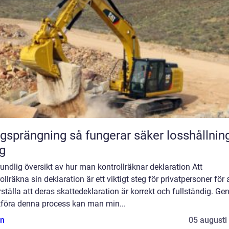
ning så fungerar säker losshållning av
g
undlig översikt av hur man kontrollräknar deklaration Att
ollräkna sin deklaration är ett viktigt steg för privatpersoner för 
ställa att deras skattedeklaration är korrekt och fullständig. G
utföra denna process kan man min...
n
05 augusti