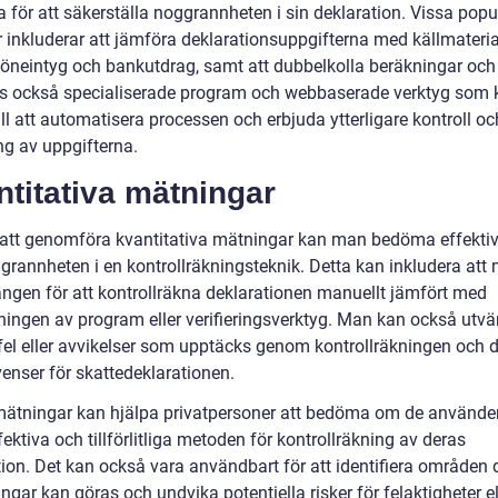
 för att säkerställa noggrannheten i sin deklaration. Vissa popu
 inkluderar att jämföra deklarationsuppgifterna med källmateria
öneintyg och bankutdrag, samt att dubbelkolla beräkningar och
ns också specialiserade program och webbaserade verktyg som 
ill att automatisera processen och erbjuda ytterligare kontroll oc
ng av uppgifterna.
titativa mätningar
tt genomföra kvantitativa mätningar kan man bedöma effektiv
grannheten i en kontrollräkningsteknik. Detta kan inkludera att
ången för att kontrollräkna deklarationen manuellt jämfört med
ingen av program eller verifieringsverktyg. Man kan också utvä
 fel eller avvikelser som upptäcks genom kontrollräkningen och 
enser för skattedeklarationen.
ätningar kan hjälpa privatpersoner att bedöma om de använde
ektiva och tillförlitliga metoden för kontrollräkning av deras
tion. Det kan också vara användbart för att identifiera områden 
ingar kan göras och undvika potentiella risker för felaktigheter el