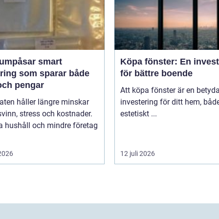
påsar smart
Köpa fönster: En inves
aring som sparar både
för bättre boende
och pengar
Att köpa fönster är en betyd
ten håller längre minskar
investering för ditt hem, båd
vinn, stress och kostnader.
estetiskt ...
 hushåll och mindre företag
 2026
12 juli 2026