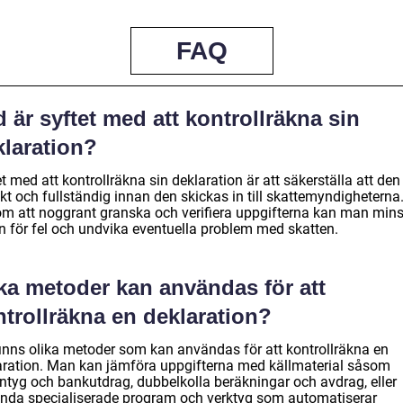
FAQ
 är syftet med att kontrollräkna sin
klaration?
t med att kontrollräkna sin deklaration är att säkerställa att den
kt och fullständig innan den skickas in till skattemyndigheterna
m att noggrant granska och verifiera uppgifterna kan man min
en för fel och undvika eventuella problem med skatten.
lka metoder kan användas för att
trollräkna en deklaration?
finns olika metoder som kan användas för att kontrollräkna en
aration. Man kan jämföra uppgifterna med källmaterial såsom
intyg och bankutdrag, dubbelkolla beräkningar och avdrag, eller
nda specialiserade program och verktyg som automatiserar