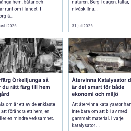
 många hem, båtar och
naturen. Berg i dagen, tallar,
ar runt om i landet. I
nivåskillna...
rg ä...
usti 2026
31 juli 2026
färg Örkelljunga så
Återvinna Katalysator därför
r du rätt färg till hem
är det smart för både
gård
ekonomi och miljö
la om är ett av de enklaste
Att återvinna katalysator ha
 att förändra ett hem, en
inte bara om att bli av med
ller en mindre verksamhet.
gammalt material. I varje
katalysator ...