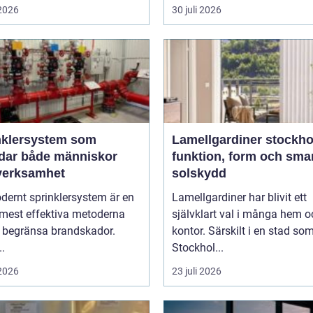
 2026
30 juli 2026
nklersystem som
Lamellgardiner stockh
dar både människor
funktion, form och sma
verksamhet
solskydd
dernt sprinklersystem är en
Lamellgardiner har blivit ett
 mest effektiva metoderna
självklart val i många hem o
t begränsa brandskador.
kontor. Särskilt i en stad so
..
Stockhol...
 2026
23 juli 2026