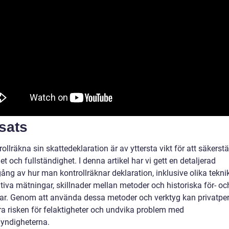
sats
rollräkna sin skattedeklaration är av yttersta vikt för att säkerstä
et och fullständighet. I denna artikel har vi gett en detaljerad
ng av hur man kontrollräknar deklaration, inklusive olika teknik
tiva mätningar, skillnader mellan metoder och historiska för- oc
ar. Genom att använda dessa metoder och verktyg kan privatpe
a risken för felaktigheter och undvika problem med
yndigheterna.