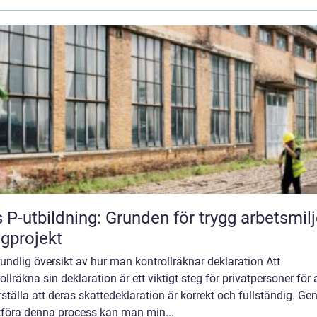
 P-utbildning: Grunden för trygg arbetsmilj
gprojekt
undlig översikt av hur man kontrollräknar deklaration Att
ollräkna sin deklaration är ett viktigt steg för privatpersoner för 
ställa att deras skattedeklaration är korrekt och fullständig. G
utföra denna process kan man min...