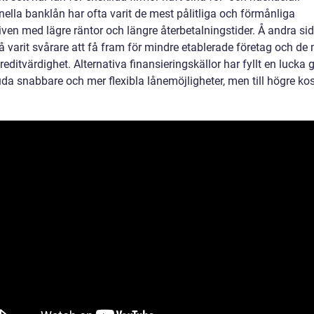
nella banklån har ofta varit de mest pålitliga och förmånliga
iven med lägre räntor och längre återbetalningstider. Å andra si
å varit svårare att få fram för mindre etablerade företag och de
editvärdighet. Alternativa finansieringskällor har fyllt en lucka
uda snabbare och mer flexibla lånemöjligheter, men till högre ko