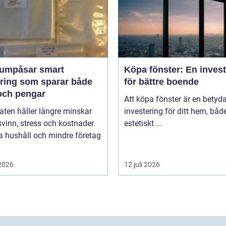
påsar smart
Köpa fönster: En inves
aring som sparar både
för bättre boende
och pengar
Att köpa fönster är en betyd
ten håller längre minskar
investering för ditt hem, båd
vinn, stress och kostnader.
estetiskt ...
 hushåll och mindre företag
 2026
12 juli 2026