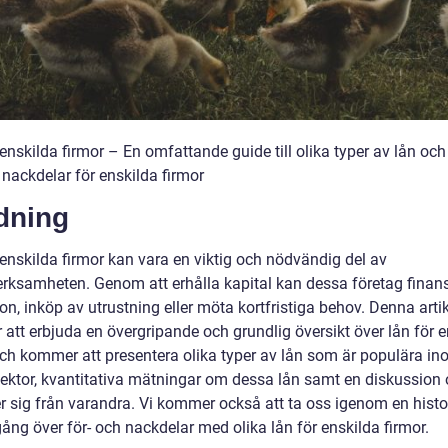
enskilda firmor – En omfattande guide till olika typer av lån och
 nackdelar för enskilda firmor
dning
 enskilda firmor kan vara en viktig och nödvändig del av
erksamheten. Genom att erhålla kapital kan dessa företag finan
n, inköp av utrustning eller möta kortfristiga behov. Denna arti
att erbjuda en övergripande och grundlig översikt över lån för e
och kommer att presentera olika typer av lån som är populära i
ektor, kvantitativa mätningar om dessa lån samt en diskussion
er sig från varandra. Vi kommer också att ta oss igenom en histo
ng över för- och nackdelar med olika lån för enskilda firmor.