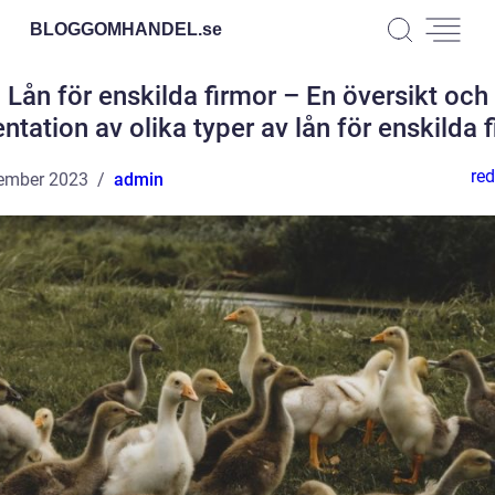
BLOGGOMHANDEL.
se
Lån för enskilda firmor – En översikt och
ntation av olika typer av lån för enskilda 
red
ember 2023
admin