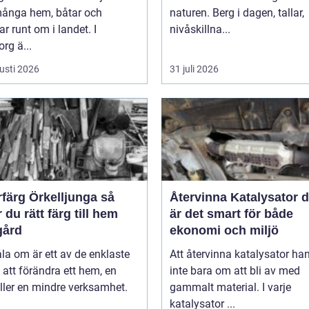
 många hem, båtar och
naturen. Berg i dagen, tallar,
ar runt om i landet. I
nivåskillna...
rg ä...
usti 2026
31 juli 2026
färg Örkelljunga så
Återvinna Katalysator därför
r du rätt färg till hem
är det smart för både
gård
ekonomi och miljö
la om är ett av de enklaste
Att återvinna katalysator ha
 att förändra ett hem, en
inte bara om att bli av med
ller en mindre verksamhet.
gammalt material. I varje
katalysator ...