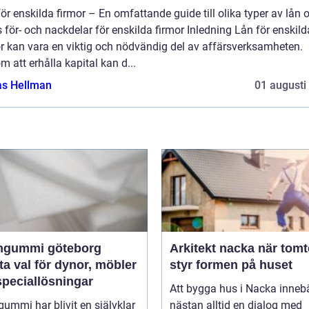
ör enskilda firmor – En omfattande guide till olika typer av lån 
 för- och nackdelar för enskilda firmor Inledning Lån för enskild
r kan vara en viktig och nödvändig del av affärsverksamheten.
 att erhålla kapital kan d...
as Hellman
01 augusti
gummi göteborg
Arkitekt nacka när tomten
a val för dynor, möbler
styr formen på huset
speciallösningar
Att bygga hus i Nacka inneb
mmi har blivit en självklar
nästan alltid en dialog med