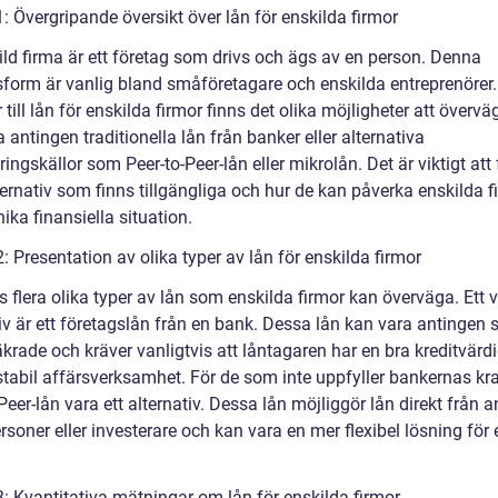
: Övergripande översikt över lån för enskilda firmor
ild firma är ett företag som drivs och ägs av en person. Denna
sform är vanlig bland småföretagare och enskilda entreprenörer.
ill lån för enskilda firmor finns det olika möjligheter att övervä
 antingen traditionella lån från banker eller alternativa
ringskällor som Peer-to-Peer-lån eller mikrolån. Det är viktigt att
ternativ som finns tillgängliga och hur de kan påverka enskilda f
ika finansiella situation.
: Presentation av olika typer av lån för enskilda firmor
s flera olika typer av lån som enskilda firmor kan överväga. Ett v
iv är ett företagslån från en bank. Dessa lån kan vara antingen 
äkrade och kräver vanligtvis att låntagaren har en bra kreditvärd
stabil affärsverksamhet. För de som inte uppfyller bankernas kr
Peer-lån vara ett alternativ. Dessa lån möjliggör lån direkt från 
rsoner eller investerare och kan vara en mer flexibel lösning för
3: Kvantitativa mätningar om lån för enskilda firmor