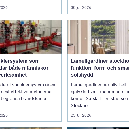
 2026
30 juli 2026
nklersystem som
Lamellgardiner stockh
dar både människor
funktion, form och sma
verksamhet
solskydd
dernt sprinklersystem är en
Lamellgardiner har blivit ett
 mest effektiva metoderna
självklart val i många hem o
t begränsa brandskador.
kontor. Särskilt i en stad so
..
Stockhol...
 2026
23 juli 2026