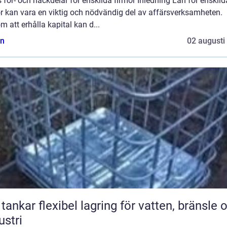
 för- och nackdelar för enskilda firmor Inledning Lån för enskild
r kan vara en viktig och nödvändig del av affärsverksamheten.
 att erhålla kapital kan d...
n
02 augusti
bel lagring för vatten, bränsle och
ustri