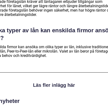
ade företagslån kräver att låntagaren erbjuder tillgångar som
het för lånet, vilket ger lägre räntor och längre återbetalningstide
rade företagslån behöver ingen säkerhet, men har högre räntor 
re återbetalningstider.
ka typer av lån kan enskilda firmor ans
?
lda firmor kan ansöka om olika typer av lån, inklusive traditione
ån, Peer-to-Peer-lån eller mikrolån. Valet av lån beror på företag
a behov och kreditvärdighet.
Läs fler inlägg här
 nyheter