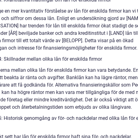
ge en mer kvantitativ förståelse av lån för enskilda firmor kan vi 
ik och siffror om dessa lån. Enligt en undersökning gjord av [NA
ATION] har trenden för lån till enskilda firmor ökat stadigt de 
der [ÅR] beviljade banker och andra kreditinstitut i [LAND] lån til
 firmor till ett totalt värde av [BELOPP]. Detta visar på en ökad
gan och intresse för finansieringsmöjligheter för enskilda firmor.
: Skillnader mellan olika lån för enskilda firmor
erna mellan olika lån för enskilda firmor kan vara betydande. En
tt beakta är ränta och avgifter. Banklån kan ha lägre räntor, me
rare att få godkända för. Alternativa finansieringskällor som Pee
n kan ha högre räntor men kan vara mer tillgängliga för de med 
de företag eller mindre kreditvärdighet. Det är också viktigt att
oppet och återbetalningstiden som erbjuds av olika långivare.
5: Historisk genomgång av för- och nackdelar med olika lån för 
kt sett har lån för enskilda firmor haft sina för- och nackdelar.