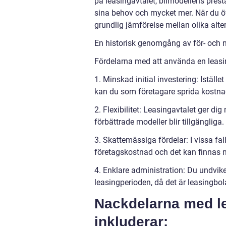
på leasingavtalet, bilmodellens prest
sina behov och mycket mer. När du över
grundlig jämförelse mellan olika alte
En historisk genomgång av för- och n
Fördelarna med att använda en leasing
1. Minskad initial investering: Iställ
kan du som företagare sprida kostnad
2. Flexibilitet: Leasingavtalet ger dig
förbättrade modeller blir tillgängliga.
3. Skattemässiga fördelar: I vissa f
företagskostnad och det kan finnas m
4. Enklare administration: Du undviker
leasingperioden, då det är leasingbo
Nackdelarna med lea
inkluderar: