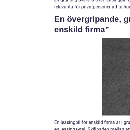
relevanta för privatpersoner att ta hän
En övergripande, gr
enskild firma”
En leasingbil för enskild firma är i
en leasingavtal. Skillnaden mellan at