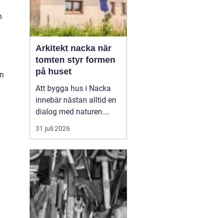
n
Arkitekt nacka när
tomten styr formen
på huset
en
Att bygga hus i Nacka
innebär nästan alltid en
dialog med naturen.
Berg i dagen, tallar,
31 juli 2026
nivåskillnader och utsikt
mot vattnet gör varje
tomt unik. Den som
anlitar Arkitekt Nacka
söker
ofta någ...