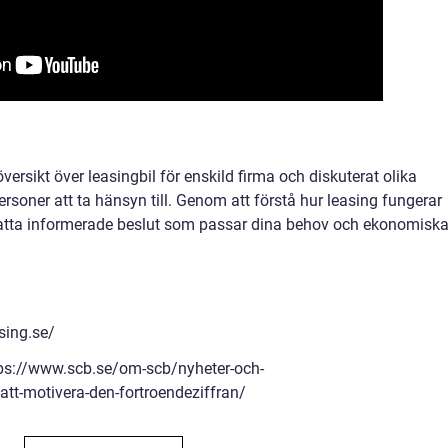
översikt över leasingbil för enskild firma och diskuterat olika
ersoner att ta hänsyn till. Genom att förstå hur leasing fungerar
 fatta informerade beslut som passar dina behov och ekonomisk
sing.se/
ttps://www.scb.se/om-scb/nyheter-och-
tt-motivera-den-fortroendeziffran/