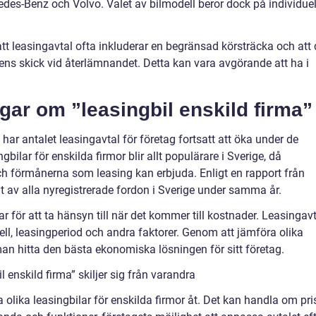
edes-Benz och Volvo. Valet av bilmodell beror dock på individuel
tt leasingavtal ofta inkluderar en begränsad körsträcka och att 
ns skick vid återlämnandet. Detta kan vara avgörande att ha i
gar om ”leasingbil enskild firma”
 har antalet leasingavtal för företag fortsatt att öka under de
gbilar för enskilda firmor blir allt populärare i Sverige, då
och förmånerna som leasing kan erbjuda. Enligt en rapport från
t av alla nyregistrerade fordon i Sverige under samma år.
r för att ta hänsyn till när det kommer till kostnader. Leasingav
ell, leasingperiod och andra faktorer. Genom att jämföra olika
n hitta den bästa ekonomiska lösningen för sitt företag.
 enskild firma” skiljer sig från varandra
a olika leasingbilar för enskilda firmor åt. Det kan handla om pri