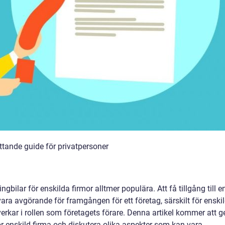
ttande guide för privatpersoner
gbilar för enskilda firmor alltmer populära. Att få tillgång till e
vara avgörande för framgången för ett företag, särskilt för enski
erkar i rollen som företagets förare. Denna artikel kommer att g
för enskild firma och diskutera olika aspekter som kan vara