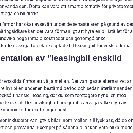
 använda den. Detta kan vara ett smart alternativ för privatperso
tt äga en bil direkt.
da firmor har ökat avsevärt under de senaste åren på grund av de
näringsidkare kan det vara förmånligt att hyra en bil istället för a
t undvika höga initiala kostnader och genomgå enkel
kattemässiga fördelar kopplade till leasingbil för enskild firma.
ntation av ”leasingbil enskild
ör enskilda firmor att välja mellan. Det vanligaste alternativet är
are hyr bilen under en bestämd period och sedan återlämnar den
 också finansiell leasing, där du som företagare hyr bilen med
odens slut. Det är viktigt att noggrant överväga vilken typ av
konomiska förutsättningar bäst.
or inkluderar vanligtvis bilar inom mellan- till lyxklass, då de of
rt och prestanda. Exempel på sådana bilar kan vara olika model