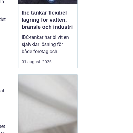
la
Ibc tankar flexibel
det
lagring för vatten,
bränsle och industri
IBC-tankar har blivit en
självklar lösning för
både företag och
privatpersoner som
01 augusti 2026
behöver lagra eller
transportera större
volymer vätska på ett
säkert och effektivt sätt.
tal
En IBC-tank är en robust,
stapelbar behållare, ofta
på 600 eller 1000 liter,
s...
set