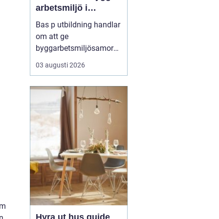
arbetsmiljö i
byggprojekt
Bas p utbildning handlar
om att ge
byggarbetsmiljösamord
nare den kunskap som
03 augusti 2026
krävs för att planera och
leda säkra byggprojekt
enligt gällande regler.
Den som vill fördjupa sig
i området kan till
exempel vända ...
om
Hyra ut hus guide
en