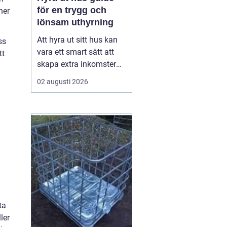
för en trygg och
ner
lönsam uthyrning
Att hyra ut sitt hus kan
ss
vara ett smart sätt att
tt
skapa extra inkomster
och samtidigt hålla
02 augusti 2026
bostaden levande när
ägaren inte använder
den. Med rätt
förberedelser, tydliga
avtal och en genomtänkt
plan kan uthyrningen bli
både trygg och lönsam.
Den här ...
ta
ler