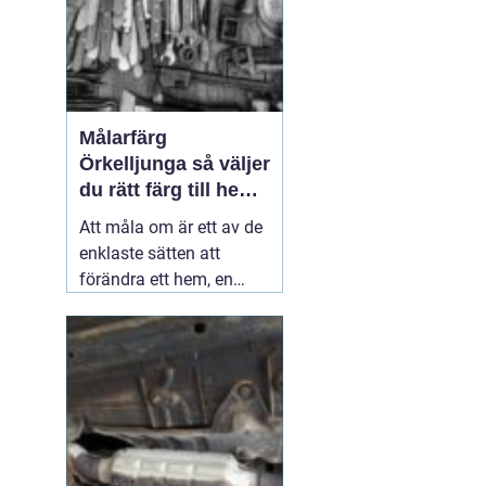
Målarfärg
Örkelljunga så väljer
du rätt färg till hem
och gård
Att måla om är ett av de
a
enklaste sätten att
förändra ett hem, en
gård eller en mindre
verksamhet. En ny kulör
kan göra ett gammalt
kök ljusare, ge fasaden
nytt liv eller skydda ett
staket mot väder och
vind i många år