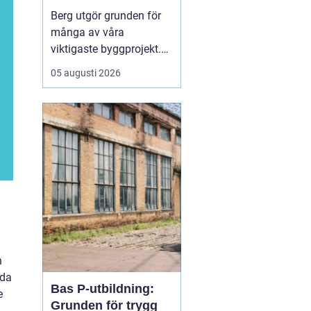
Berg utgör grunden för
många av våra
viktigaste byggprojekt.
När tunnlar, vägar,
05 augusti 2026
källare och ledningar ska
fram är sprängning ofta
den mest effektiva
vägen framåt. Samtidigt
väcker arbetet frågor:
hur går det till, hur säkert
är det och vilka krav st...
n
lda
Bas P-utbildning:
e
Grunden för trygg