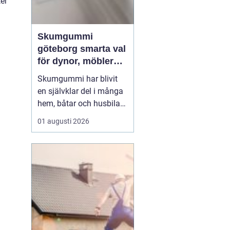
ter
Skumgummi
göteborg smarta val
för dynor, möbler
och
Skumgummi har blivit
speciallösningar
en självklar del i många
hem, båtar och husbilar
runt om i landet. I
01 augusti 2026
Göteborg är intresset
extra stort, mycket tack
vare den starka
båtkulturen och det
växande intresset för att
klä om och förlänga livet
på befintliga möbler.
När...