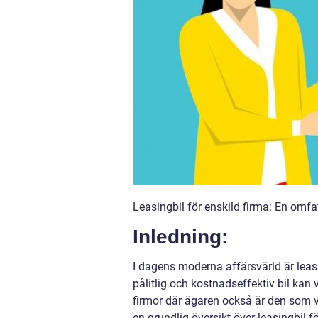
Leasingbil för enskild firma: En omfa
Inledning:
I dagens moderna affärsvärld är leasin
pålitlig och kostnadseffektiv bil kan 
firmor där ägaren också är den som v
en grundlig översikt över leasingbil 