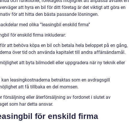
anda och funktioner, företagets möjlighet att anpassa avtalet ef
väger att hyra en bil för ditt företag är det viktigt att göra en
rnativ för att hitta den bästa passande lösningen.
ackdelar med olika ”leasingbil enskild firma”
bil för enskild firma inkluderar:
et för att behöva köpa en bil och betala hela beloppet på en gång,
erna över tid och använda kapitalet till andra affärsändamål.
 möjlighet att byta bilmodell eller uppgradera när ny teknik eller
all kan leasingkostnaderna betraktas som en avdragsgill
öjlighet att få tillbaka en del momsen.
 försäljning eller återförsäljning av fordonet i slutet av
laget som har detta ansvar.
singbil för enskild firma