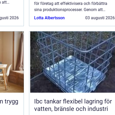
 att
för företag att effektivisera och förbättra
sina produktionsprocesser. Genom att
outsourca tillverkningen av vissa
gusti 2026
Lotta Albertsson
03 augusti 2026
komponenter kan företag...
Ibc tankar flexibel lagring för
vatten, bränsle och industri