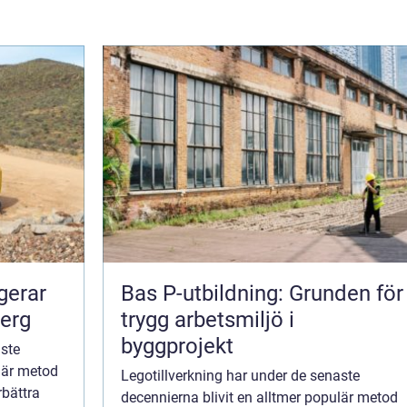
Bas P-utbildning: Grunden för
berg
trygg arbetsmiljö i
byggprojekt
aste
ulär metod
Legotillverkning har under de senaste
rbättra
decennierna blivit en alltmer populär metod