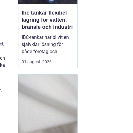
Ibc tankar flexibel
lagring för vatten,
bränsle och industri
IBC-tankar har blivit en
el,
självklar lösning för
både företag och
och
privatpersoner som
01 augusti 2026
ika
behöver lagra eller
transportera större
volymer vätska på ett
säkert och effektivt sätt.
.
En IBC-tank är en robust,
stapelbar behållare, ofta
på 600 eller 1000 liter,
s...