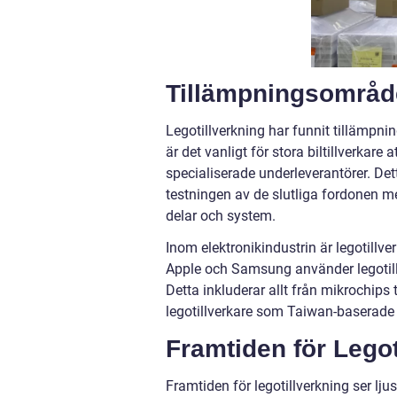
Tillämpningsområde
Legotillverkning har funnit tillämpnin
är det vanligt för stora biltillverkar
specialiserade underleverantörer. Det
testningen av de slutliga fordonen m
delar och system.
Inom elektronikindustrin är legotill
Apple och Samsung använder legotill
Detta inkluderar allt från mikrochips
legotillverkare som Taiwan-baserade
Framtiden för Legot
Framtiden för legotillverkning ser lj