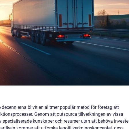
 decennierna blivit en alltmer populär metod för företag att
uktionsprocesser. Genom att outsourca tillverkningen av vissa
 specialiserade kunskaper och resurser utan att behöva investe
artikeln kommer att utforska legotillverkningskonceptet, dess