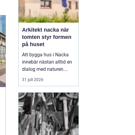
Arkitekt nacka när
tomten styr formen
på huset
Att bygga hus i Nacka
innebär nästan alltid en
dialog med naturen.
Berg i dagen, tallar,
31 juli 2026
nivåskillnader och utsikt
mot vattnet gör varje
tomt unik. Den som
anlitar Arkitekt Nacka
söker
ofta någ...