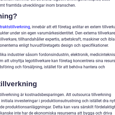
mt framtida utvecklingar inom branschen.
ning?
raktstillverkning
, innebär att ett företag anlitar en extern tillverk
dukter under sin egen varumärkesidentitet. Den externa tillverkare
illverkare, tillhandahåller expertis, arbetskraft, maskiner och ibl
ponenterna enligt huvudföretagets design och specifikationer.
ka industrier såsom fordonsindustrin, elektronik, medicintekni
att utnyttja legotillverkare kan företag koncentrera sina resurs
föring och försäljning, istället för att behöva hantera och
illverkning
illverkning är kostnadsbesparingen. Att outsourca tillverkning
nitiala investeringar i produktionsutrustning och istället dra ny
de produktionsanläggningar. Detta kan vara särskilt fördelaktig
kanske inte har de ekonomiska resurserna att bygga och driva