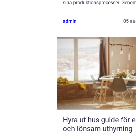
sina produktionsprocesser. Genom
outsourca tillverkningen av vissa
komponenter kan företag...
admin
05 au
Hyra ut hus guide för en trygg
och lönsam uthyrning