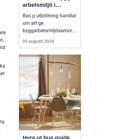
arbetsmiljö i
byggprojekt
Bas p utbildning handlar
om att ge
byggarbetsmiljösamord
are
nare den kunskap som
n,
03 augusti 2026
krävs för att planera och
and
leda säkra byggprojekt
enligt gällande regler.
ska
Den som vill fördjupa sig
er
i området kan till
exempel vända ...
tta
t
Hyra ut hus guide