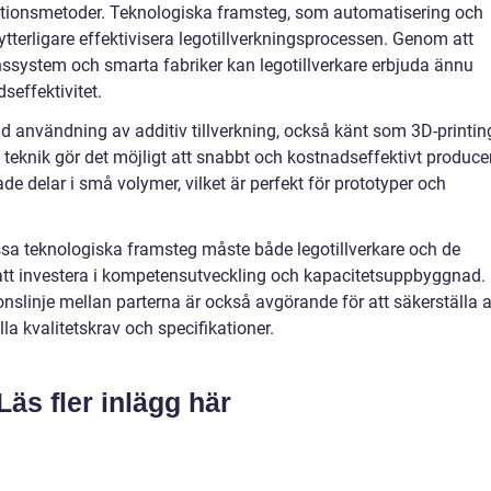
ktionsmetoder. Teknologiska framsteg, som automatisering och
att ytterligare effektivisera legotillverkningsprocessen. Genom att
system och smarta fabriker kan legotillverkare erbjuda ännu
seffektivitet.
 användning av additiv tillverkning, också känt som 3D-printin
 teknik gör det möjligt att snabbt och kostnadseffektivt produce
 delar i små volymer, vilket är perfekt för prototyper och
sa teknologiska framsteg måste både legotillverkare och de
 att investera i kompetensutveckling och kapacitetsuppbyggnad.
linje mellan parterna är också avgörande för att säkerställa a
lla kvalitetskrav och specifikationer.
Läs fler inlägg här