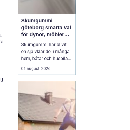
Skumgummi
göteborg smarta val
för dynor, möbler
g,
och
ra
Skumgummi har blivit
speciallösningar
en självklar del i många
hem, båtar och husbilar
runt om i landet. I
01 augusti 2026
Göteborg är intresset
extra stort, mycket tack
tt
vare den starka
båtkulturen och det
växande intresset för att
klä om och förlänga livet
på befintliga möbler.
När...