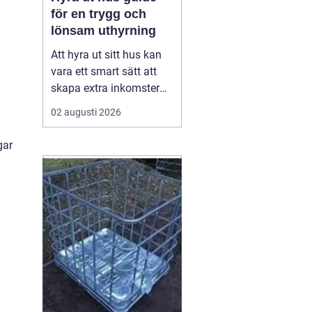
för en trygg och
lönsam uthyrning
Att hyra ut sitt hus kan
vara ett smart sätt att
skapa extra inkomster
och samtidigt hålla
02 augusti 2026
bostaden levande när
ägaren inte använder
gar
den. Med rätt
förberedelser, tydliga
avtal och en genomtänkt
plan kan uthyrningen bli
både trygg och lönsam.
Den här ...