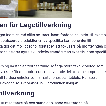
n för Legotillverkning
gar inom en rad olika sektorer. Inom fordonsindustrin, till exemp
e att outsourca produktionen av specifika komponenter till
ta gör det möjligt för bilföretagen att fokusera på monteringen 
edan de drar nytta av underleverantörernas expertis inom specif
verkning nästan en förutsättning. Många stora teknikföretag som
verkare för att producera en betydande del av sina komponenter
 till färdiga enheter som smartphones och tablets. Här spelar
 Foxconn en avgörande roll i produktionskedjan.
illverkning
us ut med tanke på den ständigt ökande efterfrågan på