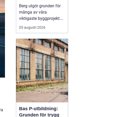
Berg utgör grunden för
många av våra
viktigaste byggprojekt.
När tunnlar, vägar,
05 augusti 2026
källare och ledningar ska
fram är sprängning ofta
den mest effektiva
vägen framåt. Samtidigt
väcker arbetet frågor:
hur går det till, hur säkert
är det och vilka krav st...
Bas P-utbildning:
ra
Grunden för trygg