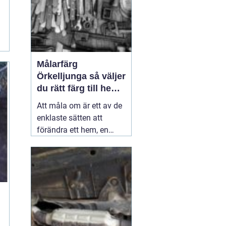
Målarfärg
Örkelljunga så väljer
du rätt färg till hem
och gård
Att måla om är ett av de
enklaste sätten att
förändra ett hem, en
gård eller en mindre
verksamhet. En ny kulör
kan göra ett gammalt
kök ljusare, ge fasaden
nytt liv eller skydda ett
staket mot väder och
vind i många år