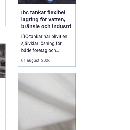
Ibc tankar flexibel
lagring för vatten,
bränsle och industri
IBC-tankar har blivit en
självklar lösning för
både företag och
privatpersoner som
01 augusti 2026
behöver lagra eller
transportera större
volymer vätska på ett
säkert och effektivt sätt.
En IBC-tank är en robust,
stapelbar behållare, ofta
på 600 eller 1000 liter,
s...
r