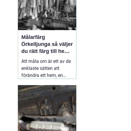
Målarfärg
Örkelljunga så väljer
du rätt färg till hem
och gård
Att måla om är ett av de
enklaste sätten att
förändra ett hem, en
gård eller en mindre
verksamhet. En ny kulör
kan göra ett gammalt
kök ljusare, ge fasaden
nytt liv eller skydda ett
staket mot väder och
vind i många år