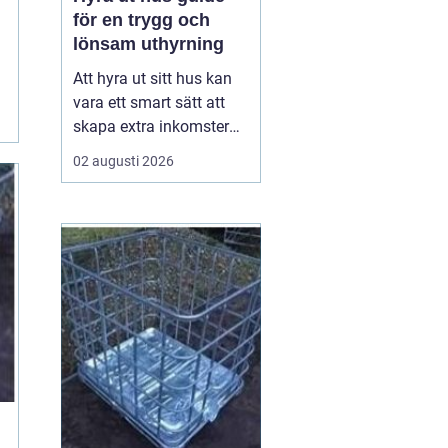
för en trygg och
lönsam uthyrning
Att hyra ut sitt hus kan
vara ett smart sätt att
skapa extra inkomster
och samtidigt hålla
02 augusti 2026
bostaden levande när
ägaren inte använder
den. Med rätt
förberedelser, tydliga
avtal och en genomtänkt
plan kan uthyrningen bli
både trygg och lönsam.
Den här ...