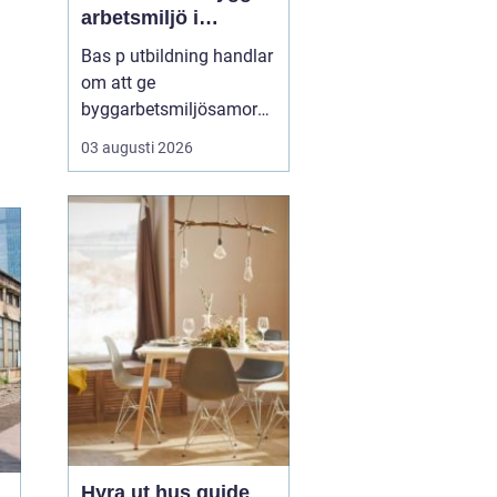
arbetsmiljö i
byggprojekt
Bas p utbildning handlar
om att ge
byggarbetsmiljösamord
nare den kunskap som
03 augusti 2026
krävs för att planera och
leda säkra byggprojekt
enligt gällande regler.
Den som vill fördjupa sig
i området kan till
exempel vända ...
Hyra ut hus guide