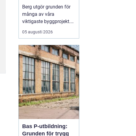
Berg utgör grunden för
många av våra
viktigaste byggprojekt.
När tunnlar, vägar,
05 augusti 2026
källare och ledningar ska
fram är sprängning ofta
den mest effektiva
vägen framåt. Samtidigt
väcker arbetet frågor:
hur går det till, hur säkert
är det och vilka krav st...
Bas P-utbildning:
Grunden för trygg