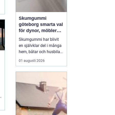
Skumgummi
göteborg smarta val
för dynor, möbler
och
Skumgummi har blivit
speciallösningar
en självklar del i många
hem, båtar och husbilar
runt om i landet. I
01 augusti 2026
Göteborg är intresset
extra stort, mycket tack
vare den starka
båtkulturen och det
växande intresset för att
klä om och förlänga livet
på befintliga möbler.
När...