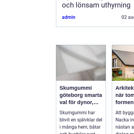
och lönsam uthyrning
admin
02 au
Skumgummi
Arkitek
göteborg smarta
när tom
val för dynor,
formen
möbler och
Skumgummi har
Att bygg
speciallösningar
blivit en självklar del
Nacka i
i många hem, båtar
nästan al