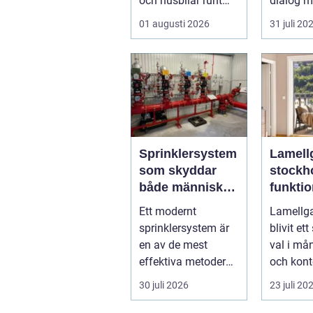
och husbilar runt
dialog m
om i landet. I
Berg i da
01 augusti 2026
31 juli 20
Göteborg ä...
nivåskill
Sprinklersystem
Lamell
som skyddar
stockh
både människor
funktio
och verksamhet
och sm
Ett modernt
Lamellga
solsky
sprinklersystem är
blivit ett
en av de mest
val i m
effektiva metoderna
och konto
för att begränsa
en stad
30 juli 2026
23 juli 20
brandskador.
Stockhol.
Syste...