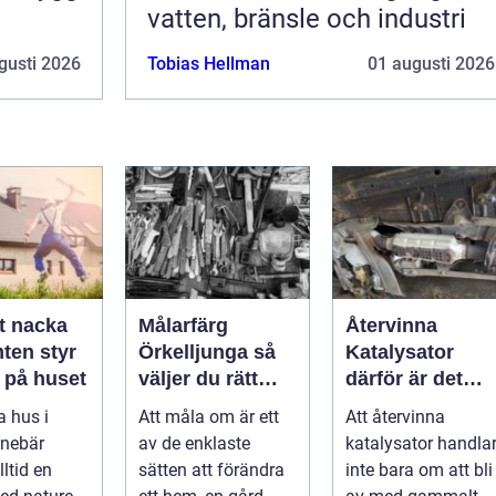
vatten, bränsle och industri
gusti 2026
Tobias Hellman
01 augusti 2026
t nacka
Målarfärg
Återvinna
ten styr
Örkelljunga så
Katalysator
 på huset
väljer du rätt
därför är det
färg till hem och
smart för både
a hus i
Att måla om är ett
Att återvinna
gård
ekonomi och
nnebär
av de enklaste
katalysator handla
miljö
ltid en
sätten att förändra
inte bara om att bli