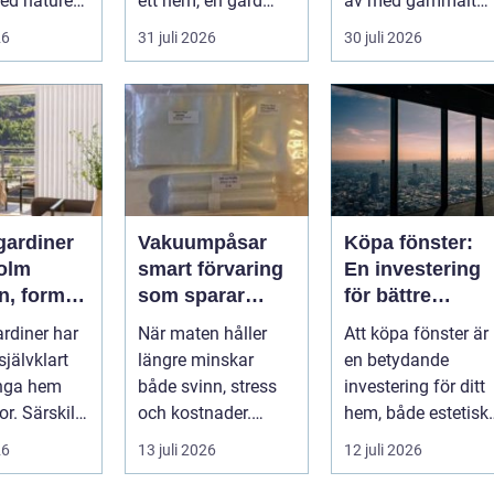
ed naturen.
ett hem, en gård
av med gammalt
gen, tallar,
eller en mindre
material. I varje
26
31 juli 2026
30 juli 2026
na...
verksamhet. E...
katalysator ...
gardiner
Vakuumpåsar
Köpa fönster:
olm
smart förvaring
En investering
n, form
som sparar
för bättre
art
både mat och
boende
rdiner har
När maten håller
Att köpa fönster är
dd
pengar
 självklart
längre minskar
en betydande
ånga hem
både svinn, stress
investering för ditt
r. Särskilt i
och kostnader.
hem, både estetiskt
 som
Många hushåll och
...
26
13 juli 2026
12 juli 2026
..
mindre företag s...