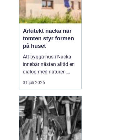
Arkitekt nacka när
tomten styr formen
på huset
Att bygga hus i Nacka
innebär nästan alltid en
dialog med naturen.
Berg i dagen, tallar,
31 juli 2026
nivåskillnader och utsikt
mot vattnet gör varje
tomt unik. Den som
anlitar Arkitekt Nacka
söker
ofta någ...