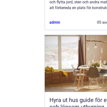
och flytta jord, sten och andra mat
att förbereda en plats för konstruk
är en kritisk fas som säkerställer at
admin
05 au
Hyra ut hus guide för en trygg
och lönsam uthyrning