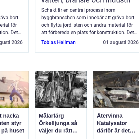
Schakt är en central process inom
äva bort
byggbranschen som innebär att gräva bort
erial för
och flytta jord, sten och andra material för
tion. Det
att förbereda en plats för konstruktion. Det
t g...
är en kritisk fas som säkerställer att g...
gusti 2026
Tobias Hellman
01 augusti 2026
t nacka
Målarfärg
Återvinna
ten styr
Örkelljunga så
Katalysator
 på huset
väljer du rätt
därför är det
färg till hem och
smart för både