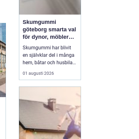
Skumgummi
göteborg smarta val
för dynor, möbler
och
Skumgummi har blivit
speciallösningar
en självklar del i många
hem, båtar och husbilar
runt om i landet. I
01 augusti 2026
Göteborg är intresset
extra stort, mycket tack
vare den starka
båtkulturen och det
växande intresset för att
klä om och förlänga livet
på befintliga möbler.
När...