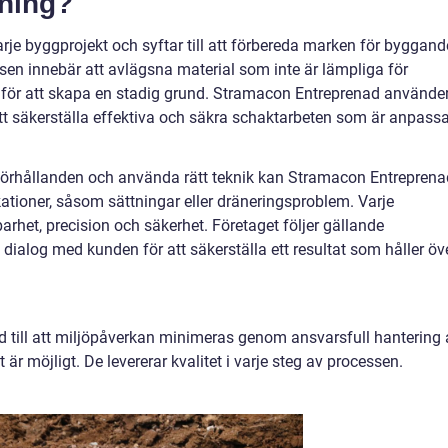
tning?
rje byggprojekt och syftar till att förbereda marken för byggand
essen innebär att avlägsna material som inte är lämpliga för
, för att skapa en stadig grund. Stramacon Entreprenad använde
tt säkerställa effektiva och säkra schaktarbeten som är anpass
örhållanden och använda rätt teknik kan Stramacon Entreprena
ationer, såsom sättningar eller dräneringsproblem. Varje
rhet, precision och säkerhet. Företaget följer gällande
dialog med kunden för att säkerställa ett resultat som håller öv
till att miljöpåverkan minimeras genom ansvarsfull hantering 
r möjligt. De levererar kvalitet i varje steg av processen.