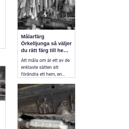
Målarfärg
Örkelljunga så väljer
du rätt färg till hem
och gård
Att måla om är ett av de
enklaste sätten att
förändra ett hem, en
gård eller en mindre
verksamhet. En ny kulör
kan göra ett gammalt
kök ljusare, ge fasaden
nytt liv eller skydda ett
staket mot väder och
vind i många år