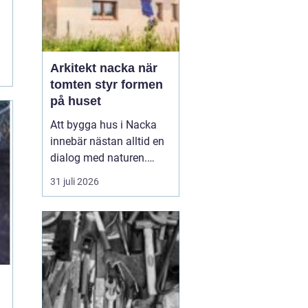
Arkitekt nacka när
tomten styr formen
på huset
Att bygga hus i Nacka
innebär nästan alltid en
dialog med naturen.
Berg i dagen, tallar,
31 juli 2026
nivåskillnader och utsikt
mot vattnet gör varje
tomt unik. Den som
anlitar Arkitekt Nacka
söker
ofta någ...