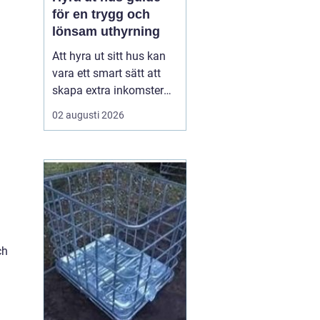
för en trygg och
lönsam uthyrning
Att hyra ut sitt hus kan
vara ett smart sätt att
skapa extra inkomster
och samtidigt hålla
02 augusti 2026
bostaden levande när
ägaren inte använder
den. Med rätt
förberedelser, tydliga
avtal och en genomtänkt
plan kan uthyrningen bli
både trygg och lönsam.
Den här ...
ch