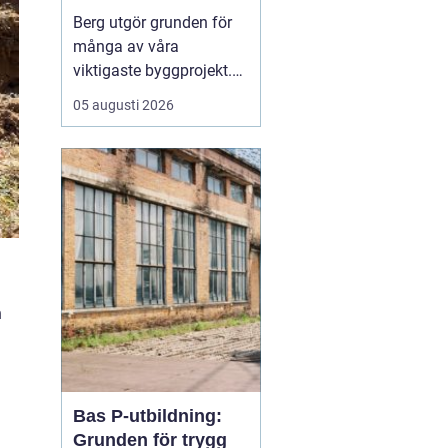
Berg utgör grunden för
många av våra
viktigaste byggprojekt.
När tunnlar, vägar,
05 augusti 2026
källare och ledningar ska
fram är sprängning ofta
den mest effektiva
vägen framåt. Samtidigt
väcker arbetet frågor:
hur går det till, hur säkert
är det och vilka krav st...
h
Bas P-utbildning:
Grunden för trygg