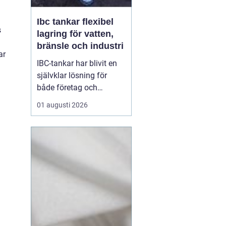
Ibc tankar flexibel
s
lagring för vatten,
bränsle och industri
ar
IBC-tankar har blivit en
självklar lösning för
både företag och
privatpersoner som
01 augusti 2026
behöver lagra eller
transportera större
volymer vätska på ett
säkert och effektivt sätt.
En IBC-tank är en robust,
stapelbar behållare, ofta
på 600 eller 1000 liter,
s...