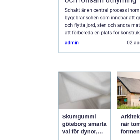
Schakt är en central process inom
byggbranschen som innebär att gr
och flytta jord, sten och andra mat
att förbereda en plats för konstruk
är en kritisk fas som säkerställer at
admin
02 au
Skumgummi
Arkitek
göteborg smarta
när tom
val för dynor,
formen
möbler och