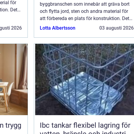
erial för
byggbranschen som innebär att gräva bort
tion. Det
och flytta jord, sten och andra material för
t g...
att förbereda en plats för konstruktion. Det
är en kritisk fas som säkerställer att g...
gusti 2026
Lotta Albertsson
03 augusti 2026
Ibc tankar flexibel lagring för
vatten, bränsle och industri