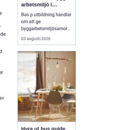
arbetsmiljö i
byggprojekt
e
Bas p utbildning handlar
om att ge
r
byggarbetsmiljösamord
ade
nare den kunskap som
03 augusti 2026
krävs för att planera och
leda säkra byggprojekt
d
enligt gällande regler.
Den som vill fördjupa sig
i området kan till
er
exempel vända ...
av
Hyra ut hus guide