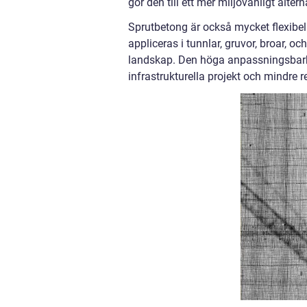
gör den till ett mer miljövänligt altern
Sprutbetong är också mycket flexibel
appliceras i tunnlar, gruvor, broar, o
landskap. Den höga anpassningsbarh
infrastrukturella projekt och mindre r