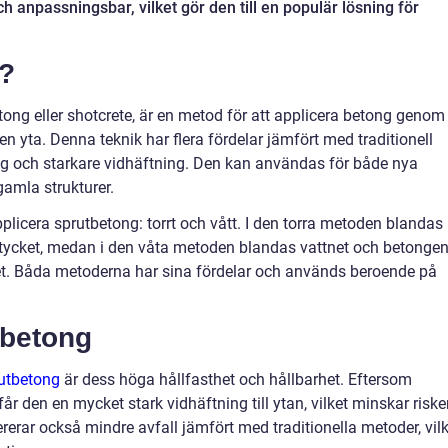
ch anpassningsbar, vilket gör den till en populär lösning för
g?
ng eller shotcrete, är en metod för att applicera betong genom
n yta. Denna teknik har flera fördelar jämfört med traditionell
ng och starkare vidhäftning. Den kan användas för både nya
gamla strukturer.
plicera sprutbetong: torrt och vått. I den torra metoden blandas
tycket, medan i den våta metoden blandas vattnet och betonge
 Båda metoderna har sina fördelar och används beroende på
tbetong
utbetong
är dess höga hållfasthet och hållbarhet. Eftersom
år den en mycket stark vidhäftning till ytan, vilket minskar risk
erar också mindre avfall jämfört med traditionella metoder, vilk