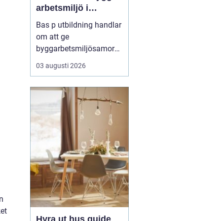
arbetsmiljö i
byggprojekt
Bas p utbildning handlar
om att ge
byggarbetsmiljösamord
nare den kunskap som
03 augusti 2026
krävs för att planera och
leda säkra byggprojekt
enligt gällande regler.
Den som vill fördjupa sig
i området kan till
n
exempel vända ...
en
et
Hyra ut hus guide