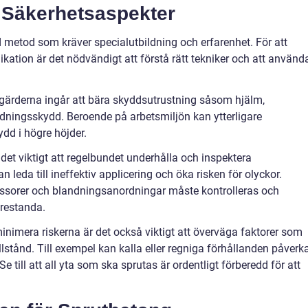
 Säkerhetsaspekter
 metod som kräver specialutbildning och erfarenhet. För att
ikation är det nödvändigt att förstå rätt tekniker och att använd
ärderna ingår att bära skyddsutrustning såsom hjälm,
ningsskydd. Beroende på arbetsmiljön kan ytterligare
dd i högre höjder.
det viktigt att regelbundet underhålla och inspektera
n leda till ineffektiv applicering och öka risken för olyckor.
sorer och blandningsanordningar måste kontrolleras och
prestanda.
inimera riskerna är det också viktigt att överväga faktorer som
lstånd. Till exempel kan kalla eller regniga förhållanden påverk
e till att all yta som ska sprutas är ordentligt förberedd för att