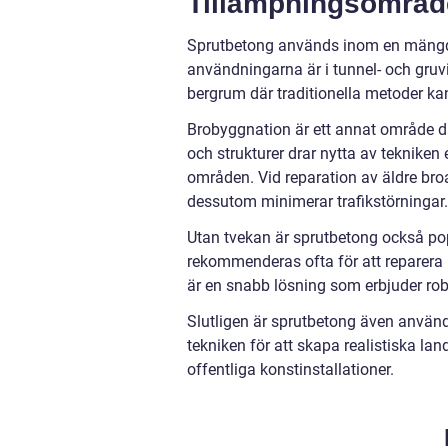
Tillämpningsområd
Sprutbetong används inom en mängd o
användningarna är i tunnel- och gruvin
bergrum där traditionella metoder k
Brobyggnation är ett annat område 
och strukturer drar nytta av tekniken
områden. Vid reparation av äldre bro
dessutom minimerar trafikstörningar.
Utan tvekan är sprutbetong också pop
rekommenderas ofta för att reparera 
är en snabb lösning som erbjuder rob
Slutligen är sprutbetong även använd
tekniken för att skapa realistiska la
offentliga konstinstallationer.