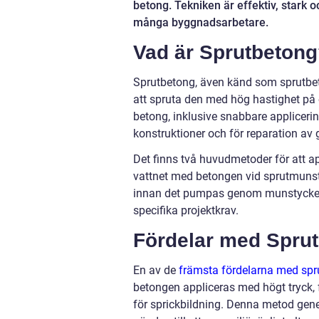
betong. Tekniken är effektiv, stark o
många byggnadsarbetare.
Vad är Sprutbeton
Sprutbetong, även känd som sprutbeto
att spruta den med hög hastighet på e
betong, inklusive snabbare appliceri
konstruktioner och för reparation av 
Det finns två huvudmetoder för att ap
vattnet med betongen vid sprutmuns
innan det pumpas genom munstycket.
specifika projektkrav.
Fördelar med Spru
En av de
främsta fördelarna med spr
betongen appliceras med högt tryck, f
för sprickbildning. Denna metod gener