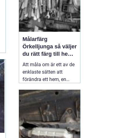
Målarfärg
Örkelljunga så väljer
du rätt färg till hem
och gård
Att måla om är ett av de
enklaste sätten att
förändra ett hem, en
gård eller en mindre
verksamhet. En ny kulör
kan göra ett gammalt
kök ljusare, ge fasaden
nytt liv eller skydda ett
staket mot väder och
vind i många år