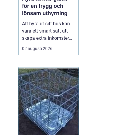
för en trygg och
lönsam uthyrning
Att hyra ut sitt hus kan
vara ett smart sätt att
skapa extra inkomster
och samtidigt hålla
02 augusti 2026
bostaden levande när
ägaren inte använder
den. Med rätt
förberedelser, tydliga
avtal och en genomtänkt
plan kan uthyrningen bli
både trygg och lönsam.
Den här ...