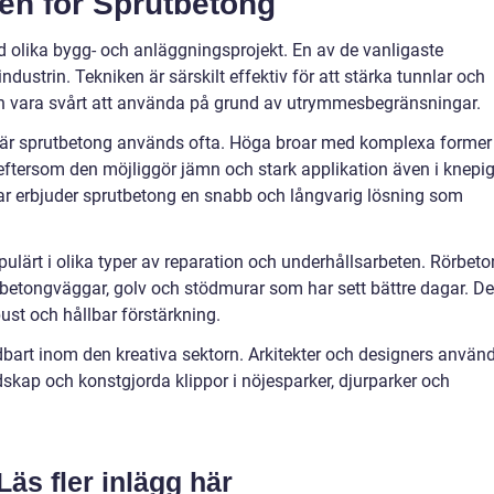
en för Sprutbetong
lika bygg- och anläggningsprojekt. En av de vanligaste
dustrin. Tekniken är särskilt effektiv för att stärka tunnlar och
an vara svårt att använda på grund av utrymmesbegränsningar.
där sprutbetong används ofta. Höga broar med komplexa former
 eftersom den möjliggör jämn och stark applikation även i knepi
ar erbjuder sprutbetong en snabb och långvarig lösning som
ulärt i olika typer av reparation och underhållsarbeten. Rörbet
betongväggar, golv och stödmurar som har sett bättre dagar. De
ust och hållbar förstärkning.
bart inom den kreativa sektorn. Arkitekter och designers använ
ndskap och konstgjorda klippor i nöjesparker, djurparker och
Läs fler inlägg här