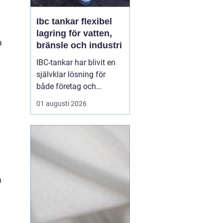
Ibc tankar flexibel
lagring för vatten,
a
bränsle och industri
IBC-tankar har blivit en
självklar lösning för
både företag och
privatpersoner som
01 augusti 2026
behöver lagra eller
transportera större
volymer vätska på ett
säkert och effektivt sätt.
En IBC-tank är en robust,
stapelbar behållare, ofta
a
på 600 eller 1000 liter,
s...