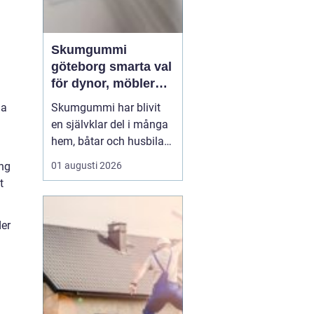
Skumgummi
göteborg smarta val
för dynor, möbler
och
Skumgummi har blivit
ga
speciallösningar
en självklar del i många
hem, båtar och husbilar
runt om i landet. I
01 augusti 2026
ong
Göteborg är intresset
t
extra stort, mycket tack
vare den starka
båtkulturen och det
der
växande intresset för att
klä om och förlänga livet
på befintliga möbler.
När...