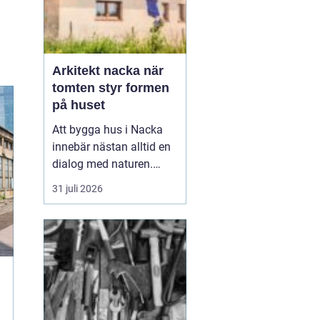
Arkitekt nacka när
tomten styr formen
på huset
Att bygga hus i Nacka
innebär nästan alltid en
dialog med naturen.
Berg i dagen, tallar,
31 juli 2026
nivåskillnader och utsikt
mot vattnet gör varje
tomt unik. Den som
anlitar Arkitekt Nacka
söker
ofta någ...