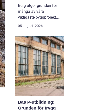
Berg utgör grunden för
många av våra
viktigaste byggprojekt.
När tunnlar, vägar,
05 augusti 2026
källare och ledningar ska
fram är sprängning ofta
den mest effektiva
vägen framåt. Samtidigt
väcker arbetet frågor:
hur går det till, hur säkert
är det och vilka krav st...
Bas P-utbildning:
Grunden för trygg