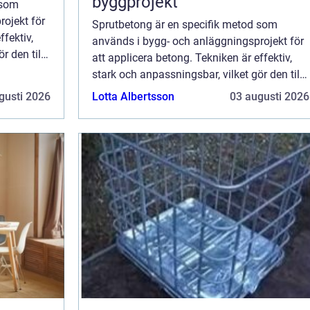
byggprojekt
 som
ojekt för
Sprutbetong är en specifik metod som
ffektiv,
används i bygg- och anläggningsprojekt för
r den till
att applicera betong. Tekniken är effektiv,
stark och anpassningsbar, vilket gör den till
en populär lösning för många ...
gusti 2026
Lotta Albertsson
03 augusti 2026