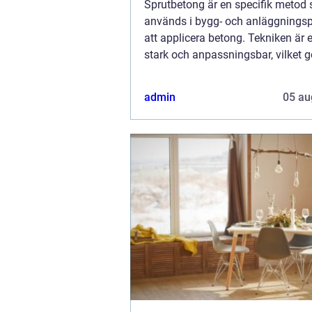
Sprutbetong är en specifik metod
används i bygg- och anläggningspr
att applicera betong. Tekniken är e
stark och anpassningsbar, vilket gö
en populär lösning för många ...
admin
05 au