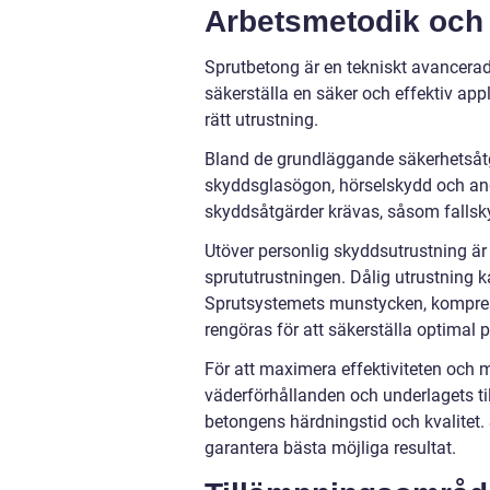
Arbetsmetodik och
Sprutbetong är en tekniskt avancerad
säkerställa en säker och effektiv appl
rätt utrustning.
Bland de grundläggande säkerhetsåtg
skyddsglasögon, hörselskydd och and
skyddsåtgärder krävas, såsom fallsky
Utöver personlig skyddsutrustning är 
sprututrustningen. Dålig utrustning ka
Sprutsystemets munstycken, kompres
rengöras för att säkerställa optimal 
För att maximera effektiviteten och m
väderförhållanden och underlagets til
betongens härdningstid och kvalitet. S
garantera bästa möjliga resultat.