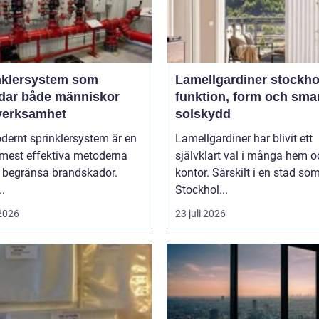
nklersystem som
Lamellgardiner stockh
dar både människor
funktion, form och sma
verksamhet
solskydd
dernt sprinklersystem är en
Lamellgardiner har blivit ett
 mest effektiva metoderna
självklart val i många hem o
t begränsa brandskador.
kontor. Särskilt i en stad so
..
Stockhol...
 2026
23 juli 2026