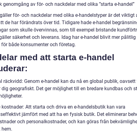
sk genomgång av för- och nackdelar med olika ”starta e-handel”
gäller för- och nackdelar med olika e-handelstyper är det viktigt 
att de har förändrats över tid. Tidigare hade e-handel begränsni
gar som skulle övervinnas, som till exempel bristande kundfört
gäller säkerhet och leverans. Idag har e-handel blivit mer pålitlig
för både konsumenter och företag.
elar med att starta e-handel
uderar:
al räckvidd: Genom e-handel kan du nå en global publik, oavsett
 dig geografiskt. Det ger möjlighet till en bredare kundbas och s
öjligheter.
 kostnader: Att starta och driva en e-handelsbutik kan vara
effektivt jämfört med att ha en fysisk butik. Det eliminerar beh
stnader och personalkostnader, och kan göras från bekvämligh
t hem.