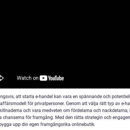
ngsvis, att starta e-handel kan vara en spännande och potentiell
 affärsmodell för privatpersoner. Genom att välja rätt typ av e-ha
skillnaderna och vara medveten om fördelarna och nackdelarna,
 chanserna för framgång. Med den rätta strategin och engag
bygga upp din egen framgångsrika onlinebutik.