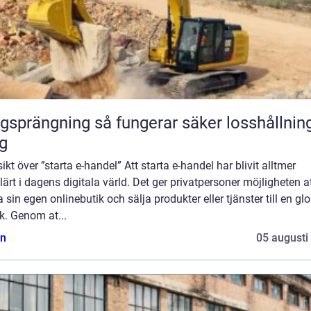
ning så fungerar säker losshållning av
g
ikt över ”starta e-handel” Att starta e-handel har blivit alltmer
ärt i dagens digitala värld. Det ger privatpersoner möjligheten a
a sin egen onlinebutik och sälja produkter eller tjänster till en gl
k. Genom at...
n
05 augusti