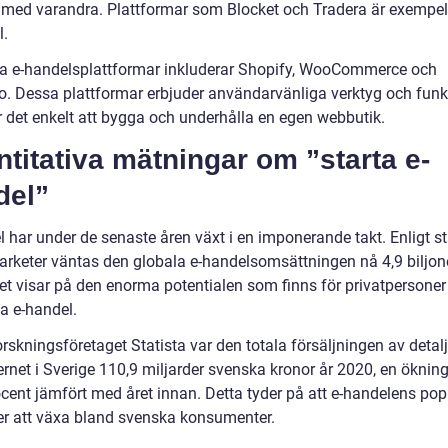
r med varandra. Plattformar som Blocket och Tradera är exempe
l.
a e-handelsplattformar inkluderar Shopify, WooCommerce och
. Dessa plattformar erbjuder användarvänliga verktyg och funk
 det enkelt att bygga och underhålla en egen webbutik.
titativa mätningar om ”starta e-
del”
 har under de senaste åren växt i en imponerande takt. Enligt st
arketer väntas den globala e-handelsomsättningen nå 4,9 biljone
et visar på den enorma potentialen som finns för privatpersone
rta e-handel.
orskningsföretaget Statista var den totala försäljningen av detal
ernet i Sverige 110,9 miljarder svenska kronor år 2020, en öknin
cent jämfört med året innan. Detta tyder på att e-handelens popu
ter att växa bland svenska konsumenter.