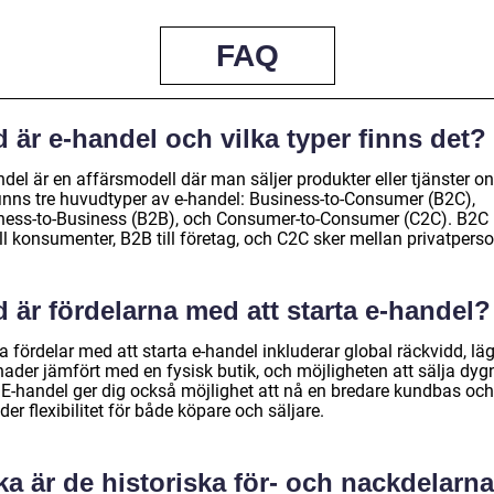
FAQ
 är e-handel och vilka typer finns det?
del är en affärsmodell där man säljer produkter eller tjänster on
finns tre huvudtyper av e-handel: Business-to-Consumer (B2C),
ness-to-Business (B2B), och Consumer-to-Consumer (C2C). B2C r
ill konsumenter, B2B till företag, och C2C sker mellan privatperso
 är fördelarna med att starta e-handel?
 fördelar med att starta e-handel inkluderar global räckvidd, lä
nader jämfört med en fysisk butik, och möjligheten att sälja dyg
. E-handel ger dig också möjlighet att nå en bredare kundbas och
der flexibilitet för både köpare och säljare.
ka är de historiska för- och nackdelarna