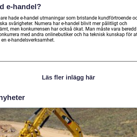
d e-handel?
gare hade e-handel utmaningar som bristande kundförtroende o
ska svårigheter. Numera har e-handel blivit mer pålitligt och
ämt, men konkurrensen har också ökat. Man måste vara beredd
konkurrera med andra onlinebutiker och ha teknisk kunskap för at
a en e-handelsverksamhet.
Läs fler inlägg här
 nyheter