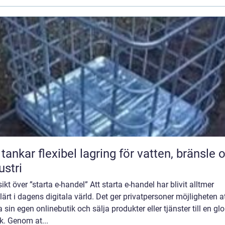
bel lagring för vatten, bränsle och
ustri
ikt över ”starta e-handel” Att starta e-handel har blivit alltmer
ärt i dagens digitala värld. Det ger privatpersoner möjligheten a
a sin egen onlinebutik och sälja produkter eller tjänster till en gl
k. Genom at...