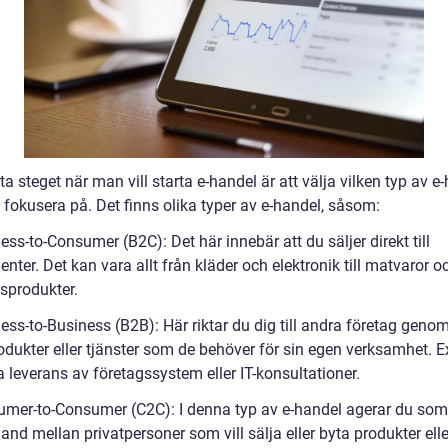
ta steget när man vill starta e-handel är att välja vilken typ av e
 fokusera på. Det finns olika typer av e-handel, såsom:
ess-to-Consumer (B2C): Det här innebär att du säljer direkt till
ter. Det kan vara allt från kläder och elektronik till matvaror o
sprodukter.
ess-to-Business (B2B): Här riktar du dig till andra företag genom
rodukter eller tjänster som de behöver för sin egen verksamhet. 
 leverans av företagssystem eller IT-konsultationer.
umer-to-Consumer (C2C): I denna typ av e-handel agerar du som
nd mellan privatpersoner som vill sälja eller byta produkter elle