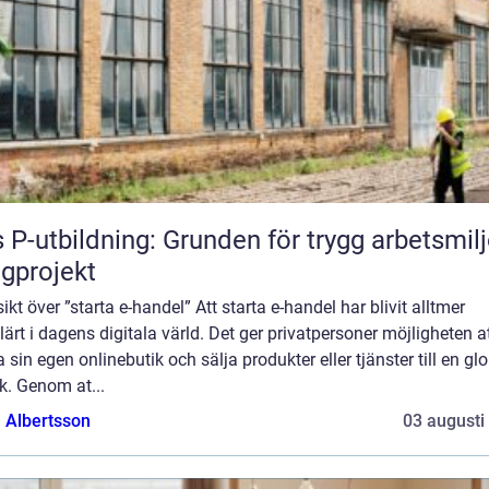
 P-utbildning: Grunden för trygg arbetsmilj
gprojekt
ikt över ”starta e-handel” Att starta e-handel har blivit alltmer
ärt i dagens digitala värld. Det ger privatpersoner möjligheten a
a sin egen onlinebutik och sälja produkter eller tjänster till en gl
k. Genom at...
a Albertsson
03 augusti