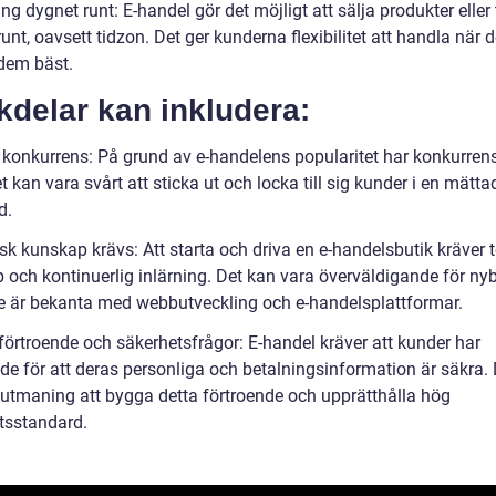
ing dygnet runt: E-handel gör det möjligt att sälja produkter eller 
unt, oavsett tidzon. Det ger kunderna flexibilitet att handla när d
dem bäst.
delar kan inkludera:
 konkurrens: På grund av e-handelens popularitet har konkurren
t kan vara svårt att sticka ut och locka till sig kunder i en mätta
d.
sk kunskap krävs: Att starta och driva en e-handelsbutik kräver 
 och kontinuerlig inlärning. Det kan vara överväldigande för nyb
e är bekanta med webbutveckling och e-handelsplattformar.
förtroende och säkerhetsfrågor: E-handel kräver att kunder har
nde för att deras personliga och betalningsinformation är säkra.
 utmaning att bygga detta förtroende och upprätthålla hög
tsstandard.