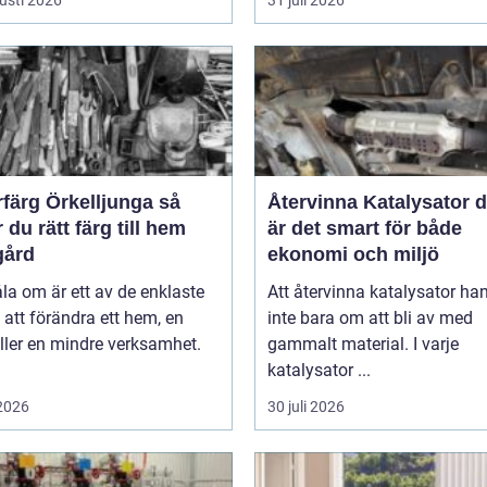
färg Örkelljunga så
Återvinna Katalysator därför
r du rätt färg till hem
är det smart för både
gård
ekonomi och miljö
la om är ett av de enklaste
Att återvinna katalysator ha
 att förändra ett hem, en
inte bara om att bli av med
ller en mindre verksamhet.
gammalt material. I varje
katalysator ...
 2026
30 juli 2026