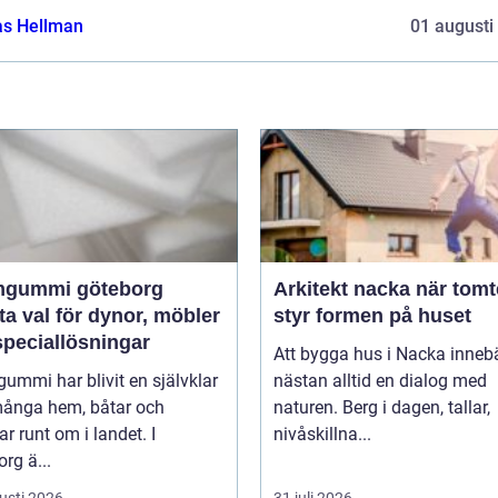
as Hellman
01 augusti
gummi göteborg
Arkitekt nacka när tomten
a val för dynor, möbler
styr formen på huset
speciallösningar
Att bygga hus i Nacka inneb
mmi har blivit en självklar
nästan alltid en dialog med
 många hem, båtar och
naturen. Berg i dagen, tallar,
ar runt om i landet. I
nivåskillna...
rg ä...
usti 2026
31 juli 2026