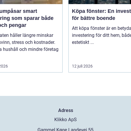
påsar smart
Köpa fönster: En inves
aring som sparar både
för bättre boende
och pengar
Att köpa fönster är en betyd
ten håller längre minskar
investering för ditt hem, båd
vinn, stress och kostnader.
estetiskt ...
 hushåll och mindre företag
 2026
12 juli 2026
Adress