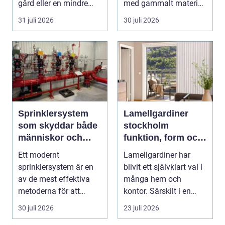
gård eller en mindre
med gammalt material.
verksamhet. E...
I varje katalysator ...
31 juli 2026
30 juli 2026
Sprinklersystem
Lamellgardiner
som skyddar både
stockholm
människor och
funktion, form och
verksamhet
smart solskydd
Ett modernt
Lamellgardiner har
sprinklersystem är en
blivit ett självklart val i
av de mest effektiva
många hem och
metoderna för att
kontor. Särskilt i en
begränsa brandskador.
stad som Stockhol...
30 juli 2026
23 juli 2026
Syste...