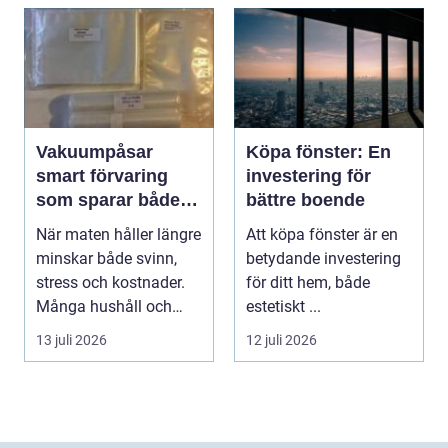
Vakuumpåsar
Köpa fönster: En
smart förvaring
investering för
som sparar både
bättre boende
mat och pengar
När maten håller längre
Att köpa fönster är en
minskar både svinn,
betydande investering
stress och kostnader.
för ditt hem, både
Många hushåll och
estetiskt ...
mindre företag s...
13 juli 2026
12 juli 2026