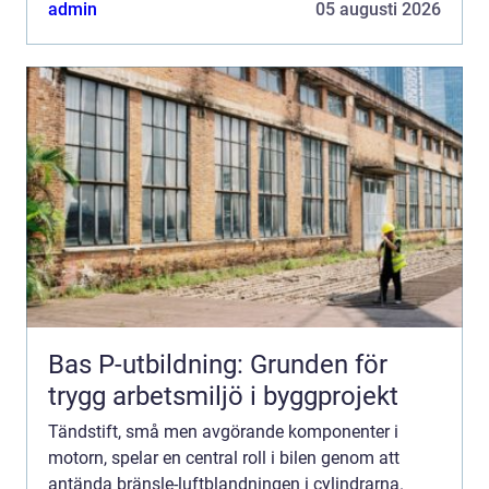
underhåll av t&aum...
admin
05 augusti 2026
Bas P-utbildning: Grunden för
trygg arbetsmiljö i byggprojekt
Tändstift, små men avgörande komponenter i
motorn, spelar en central roll i bilen genom att
antända bränsle-luftblandningen i cylindrarna.