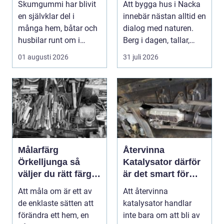
Skumgummi har blivit
Att bygga hus i Nacka
speciallösningar
en självklar del i
innebär nästan alltid en
många hem, båtar och
dialog med naturen.
husbilar runt om i
Berg i dagen, tallar,
landet. I Göteborg ä...
nivåskillna...
01 augusti 2026
31 juli 2026
Målarfärg
Återvinna
Örkelljunga så
Katalysator därför
väljer du rätt färg
är det smart för
till hem och gård
både ekonomi och
Att måla om är ett av
Att återvinna
miljö
de enklaste sätten att
katalysator handlar
förändra ett hem, en
inte bara om att bli av