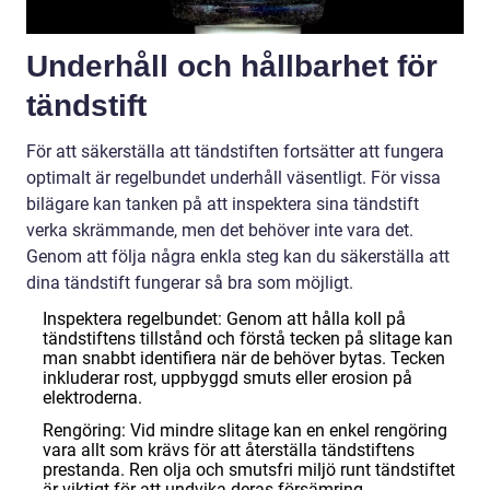
Underhåll och hållbarhet för
tändstift
För att säkerställa att tändstiften fortsätter att fungera
optimalt är regelbundet underhåll väsentligt. För vissa
bilägare kan tanken på att inspektera sina tändstift
verka skrämmande, men det behöver inte vara det.
Genom att följa några enkla steg kan du säkerställa att
dina tändstift fungerar så bra som möjligt.
Inspektera regelbundet: Genom att hålla koll på
tändstiftens tillstånd och förstå tecken på slitage kan
man snabbt identifiera när de behöver bytas. Tecken
inkluderar rost, uppbyggd smuts eller erosion på
elektroderna.
Rengöring: Vid mindre slitage kan en enkel rengöring
vara allt som krävs för att återställa tändstiftens
prestanda. Ren olja och smutsfri miljö runt tändstiftet
är viktigt för att undvika deras försämring.