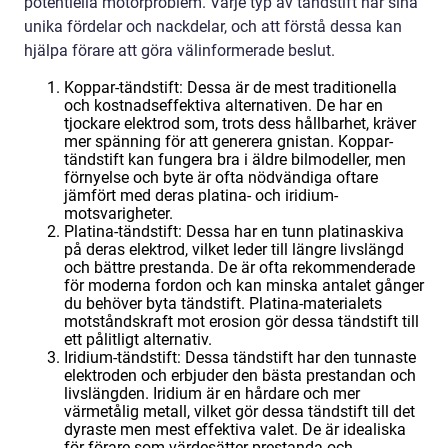
potentiella motorproblem. Varje typ av tändstift har sina
unika fördelar och nackdelar, och att förstå dessa kan
hjälpa förare att göra välinformerade beslut.
Koppar-tändstift: Dessa är de mest traditionella
och kostnadseffektiva alternativen. De har en
tjockare elektrod som, trots dess hållbarhet, kräver
mer spänning för att generera gnistan. Koppar-
tändstift kan fungera bra i äldre bilmodeller, men
förnyelse och byte är ofta nödvändiga oftare
jämfört med deras platina- och iridium-
motsvarigheter.
Platina-tändstift: Dessa har en tunn platinaskiva
på deras elektrod, vilket leder till längre livslängd
och bättre prestanda. De är ofta rekommenderade
för moderna fordon och kan minska antalet gånger
du behöver byta tändstift. Platina-materialets
motståndskraft mot erosion gör dessa tändstift till
ett pålitligt alternativ.
Iridium-tändstift: Dessa tändstift har den tunnaste
elektroden och erbjuder den bästa prestandan och
livslängden. Iridium är en hårdare och mer
värmetålig metall, vilket gör dessa tändstift till det
dyraste men mest effektiva valet. De är idealiska
för förare som värdesätter prestanda och