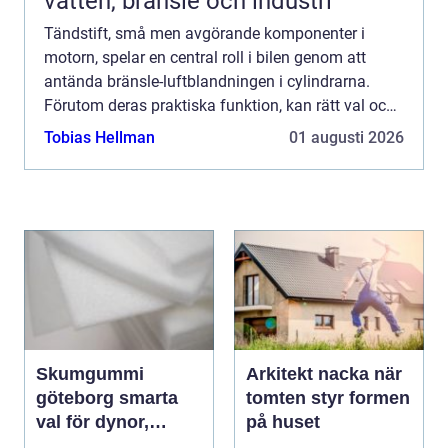
vatten, bränsle och industri
Tändstift, små men avgörande komponenter i
motorn, spelar en central roll i bilen genom att
antända bränsle-luftblandningen i cylindrarna.
Förutom deras praktiska funktion, kan rätt val och
underhåll av t&aum...
Tobias Hellman
01 augusti 2026
Skumgummi
Arkitekt nacka när
göteborg smarta
tomten styr formen
val för dynor,
på huset
möbler och