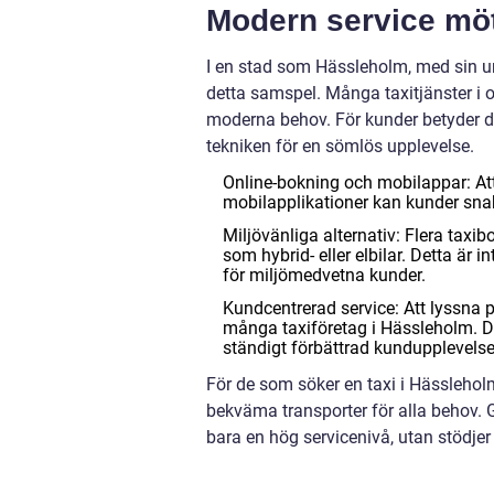
Modern service möt
I en stad som Hässleholm, med sin un
detta samspel. Många taxitjänster i o
moderna behov. För kunder betyder d
tekniken för en sömlös upplevelse.
Online-bokning och mobilappar: Att 
mobilapplikationer kan kunder snab
Miljövänliga alternativ: Flera taxi
som hybrid- eller elbilar. Detta är i
för miljömedvetna kunder.
Kundcentrerad service: Att lyssna 
många taxiföretag i Hässleholm. De
ständigt förbättrad kundupplevelse
För de som söker en taxi i Hässleholm 
bekväma transporter för alla behov. G
bara en hög servicenivå, utan stödjer 