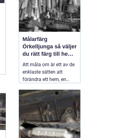
Målarfärg
Örkelljunga så väljer
du rätt färg till hem
och gård
Att måla om är ett av de
enklaste sätten att
förändra ett hem, en
gård eller en mindre
verksamhet. En ny kulör
kan göra ett gammalt
kök ljusare, ge fasaden
nytt liv eller skydda ett
staket mot väder och
vind i många år