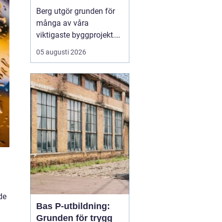
Berg utgör grunden för
många av våra
viktigaste byggprojekt.
När tunnlar, vägar,
05 augusti 2026
källare och ledningar ska
fram är sprängning ofta
den mest effektiva
vägen framåt. Samtidigt
väcker arbetet frågor:
hur går det till, hur säkert
är det och vilka krav st...
de
Bas P-utbildning:
Grunden för trygg