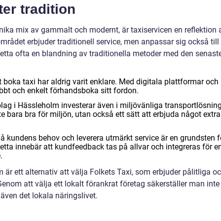
er tradition
ika mix av gammalt och modernt, är taxiservicen en reflektion 
mrådet erbjuder traditionell service, men anpassar sig också till
etta ofta en blandning av traditionella metoder med den senast
boka taxi har aldrig varit enklare. Med digitala plattformar och
bt och enkelt förhandsboka sitt fordon.
bolag i Hässleholm investerar även i miljövänliga transportlösnin
nte bara bra för miljön, utan också ett sätt att erbjuda något extra
på kundens behov och leverera utmärkt service är en grundsten f
tta innebär att kundfeedback tas på allvar och integreras för e
.
är ett alternativ att välja Folkets Taxi, som erbjuder pålitliga o
enom att välja ett lokalt förankrat företag säkerställer man inte
även det lokala näringslivet.