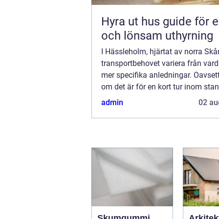
Hyra ut hus guide för en trygg
och lönsam uthyrning
I Hässleholm, hjärtat av norra Skå
transportbehovet variera från vardag
mer specifika anledningar. Oavset
om det är för en kort tur inom stan
längre resa till ett angränsande...
admin
02 au
Skumgummi
Arkitek