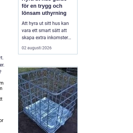
för en trygg och
lönsam uthyrning
Att hyra ut sitt hus kan
vara ett smart sätt att
skapa extra inkomster
och samtidigt hålla
02 augusti 2026
bostaden levande när
t.
ägaren inte använder
er.
den. Med rätt
?
förberedelser, tydliga
avtal och en genomtänkt
om
plan kan uthyrningen bli
om
både trygg och lönsam.
tt
Den här ...
or