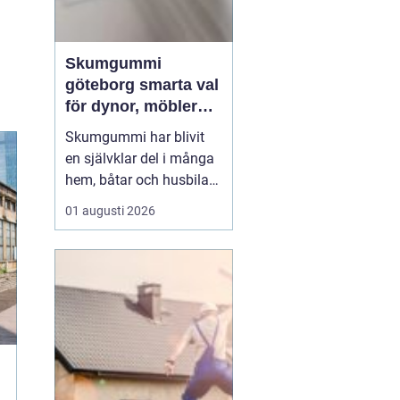
Skumgummi
göteborg smarta val
för dynor, möbler
och
Skumgummi har blivit
speciallösningar
en självklar del i många
hem, båtar och husbilar
runt om i landet. I
01 augusti 2026
Göteborg är intresset
extra stort, mycket tack
vare den starka
båtkulturen och det
växande intresset för att
klä om och förlänga livet
på befintliga möbler.
När...