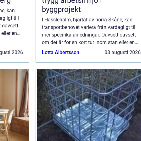
berg
trygg arbetsmiljö i
byggprojekt
ne, kan
ligt till
I Hässleholm, hjärtat av norra Skåne, kan
t oavsett
transportbehovet variera från vardagligt till
 eller en
mer specifika anledningar. Oavsett oavsett
om det är för en kort tur inom stan eller en
längre resa till ett angränsande...
gusti 2026
Lotta Albertsson
03 augusti 2026