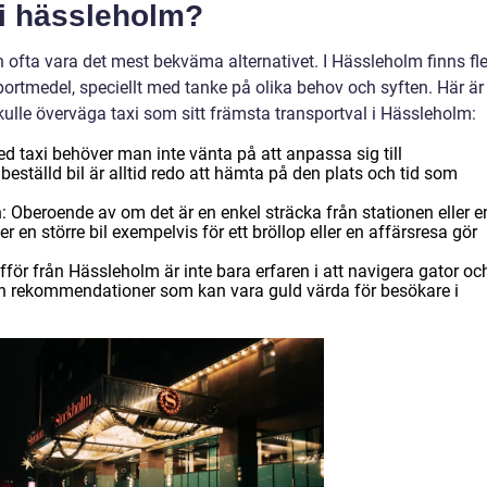
i i hässleholm?
n ofta vara det mest bekväma alternativet. I Hässleholm finns fl
portmedel, speciellt med tanke på olika behov och syften. Här är
kulle överväga taxi som sitt främsta transportval i Hässleholm:
 taxi behöver man inte vänta på att anpassa sig till
n beställd bil är alltid redo att hämta på den plats och tid som
llen: Oberoende av om det är en enkel sträcka från stationen eller e
r en större bil exempelvis för ett bröllop eller en affärsresa gör
ör från Hässleholm är inte bara erfaren i att navigera gator oc
ch rekommendationer som kan vara guld värda för besökare i