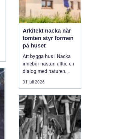
Arkitekt nacka när
tomten styr formen
på huset
Att bygga hus i Nacka
innebär nästan alltid en
dialog med naturen.
Berg i dagen, tallar,
31 juli 2026
nivåskillnader och utsikt
mot vattnet gör varje
tomt unik. Den som
anlitar Arkitekt Nacka
söker
ofta någ...