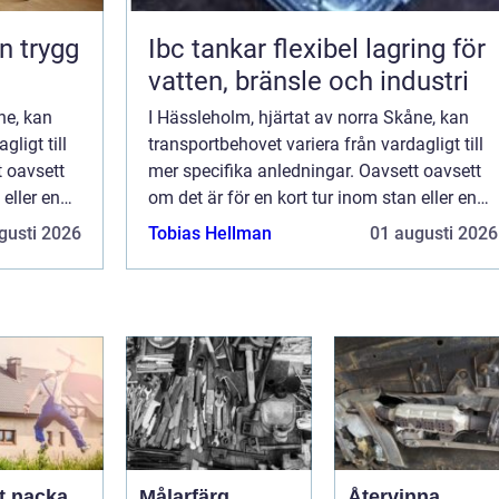
Ibc tankar flexibel lagring för
vatten, bränsle och industri
ne, kan
I Hässleholm, hjärtat av norra Skåne, kan
ligt till
transportbehovet variera från vardagligt till
t oavsett
mer specifika anledningar. Oavsett oavsett
 eller en
om det är för en kort tur inom stan eller en
längre resa till ett angränsande...
gusti 2026
Tobias Hellman
01 augusti 2026
t nacka
Målarfärg
Återvinna