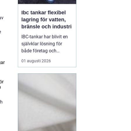
Ibc tankar flexibel
av
lagring för vatten,
bränsle och industri
e
IBC-tankar har blivit en
självklar lösning för
både företag och
privatpersoner som
01 augusti 2026
gar
behöver lagra eller
transportera större
volymer vätska på ett
ör
säkert och effektivt sätt.
n
En IBC-tank är en robust,
stapelbar behållare, ofta
ch
på 600 eller 1000 liter,
s...