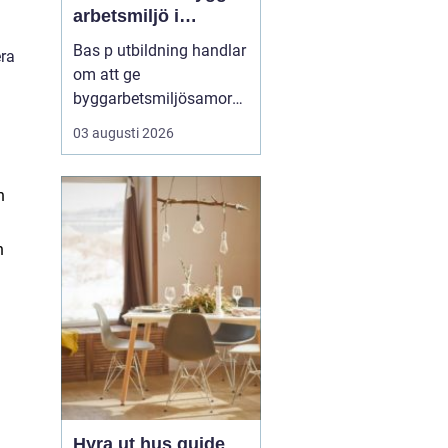
arbetsmiljö i
byggprojekt
Bas p utbildning handlar
era
om att ge
byggarbetsmiljösamord
nare den kunskap som
03 augusti 2026
krävs för att planera och
leda säkra byggprojekt
enligt gällande regler.
n
Den som vill fördjupa sig
i området kan till
h
exempel vända ...
Hyra ut hus guide