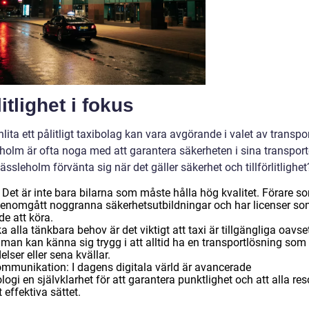
itlighet i fokus
a ett pålitligt taxibolag kan vara avgörande i valet av transpor
eholm är ofta noga med att garantera säkerheten i sina transport
ssleholm förvänta sig när det gäller säkerhet och tillförlitlighet
: Det är inte bara bilarna som måste hålla hög kvalitet. Förare s
 genomgått noggranna säkerhetsutbildningar och har licenser s
de att köra.
a alla tänkbara behov är det viktigt att taxi är tillgängliga oavse
t man kan känna sig trygg i att alltid ha en transportlösning som
lser eller sena kvällar.
mmunikation: I dagens digitala värld är avancerade
i en självklarhet för att garantera punktlighet och att alla res
effektiva sättet.