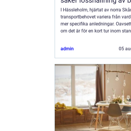
säker losshållning av 
I Hässleholm, hjärtat av norra Skå
transportbehovet variera från vardag
mer specifika anledningar. Oavset
om det är för en kort tur inom stan
längre resa till ett angränsande...
admin
05 au