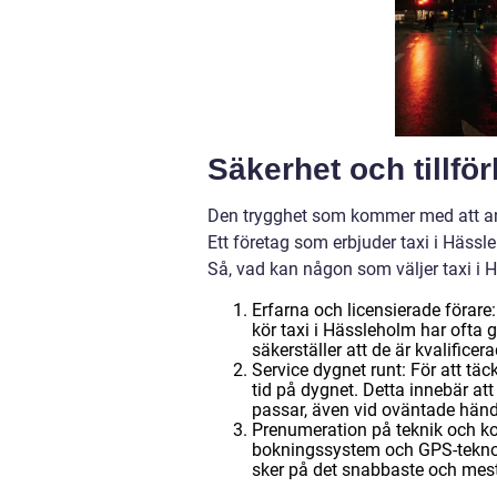
Säkerhet och tillförl
Den trygghet som kommer med att anlit
Ett företag som erbjuder taxi i Hässl
Så, vad kan någon som väljer taxi i Hä
Erfarna och licensierade förare
kör taxi i Hässleholm har ofta
säkerställer att de är kvalificera
Service dygnet runt: För att täck
tid på dygnet. Detta innebär at
passar, även vid oväntade hände
Prenumeration på teknik och ko
bokningssystem och GPS-teknolog
sker på det snabbaste och mest 