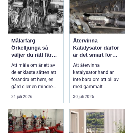
Målarfärg
Återvinna
Örkelljunga så
Katalysator därför
väljer du rätt färg
är det smart för
till hem och gård
både ekonomi och
Att måla om är ett av
Att återvinna
miljö
de enklaste sätten att
katalysator handlar
förändra ett hem, en
inte bara om att bli av
gård eller en mindre
med gammalt
verksamhet. E...
material. I varje
31 juli 2026
30 juli 2026
katalysator ...