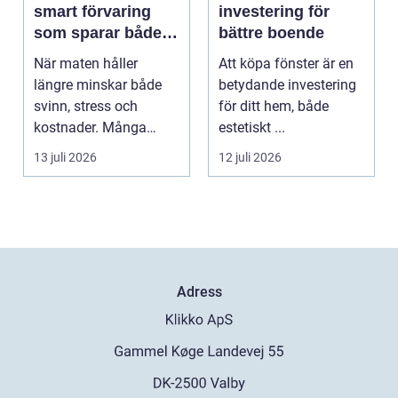
smart förvaring
investering för
som sparar både
bättre boende
mat och pengar
När maten håller
Att köpa fönster är en
längre minskar både
betydande investering
svinn, stress och
för ditt hem, både
kostnader. Många
estetiskt ...
hushåll och mindre
13 juli 2026
12 juli 2026
företag s...
Adress