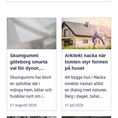
Skumgummi
Arkitekt nacka när
göteborg smarta
tomten styr formen
val för dynor,
på huset
möbler och
Skumgummi har blivit
Att bygga hus i Nacka
speciallösningar
en självklar del i
innebär nästan alltid
många hem, båtar och
en dialog med naturen.
husbilar runt om i
Berg i dagen, tallar,
landet. I Göteborg ä...
nivåskillna...
01 augusti 2026
31 juli 2026