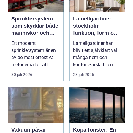
Sprinklersystem
Lamellgardiner
som skyddar både
stockholm
människor och
funktion, form och
verksamhet
smart solskydd
Ett modernt
Lamellgardiner har
sprinklersystem är en
blivit ett självklart val i
av de mest effektiva
många hem och
metoderna för att
kontor. Särskilt i en
begränsa brandskador.
stad som Stockhol...
30 juli 2026
23 juli 2026
Syste...
Vakuumpåsar
Köpa fönster: En