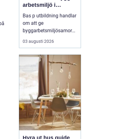
arbetsmiljö i
byggprojekt
Bas p utbildning handlar
om att ge
på
byggarbetsmiljösamord
nare den kunskap som
03 augusti 2026
krävs för att planera och
leda säkra byggprojekt
enligt gällande regler.
Den som vill fördjupa sig
i området kan till
exempel vända ...
Hyra ut hus guide