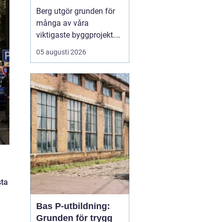
Berg utgör grunden för
många av våra
viktigaste byggprojekt.
När tunnlar, vägar,
05 augusti 2026
källare och ledningar ska
fram är sprängning ofta
den mest effektiva
vägen framåt. Samtidigt
väcker arbetet frågor:
hur går det till, hur säkert
är det och vilka krav st...
sta
Bas P-utbildning:
Grunden för trygg