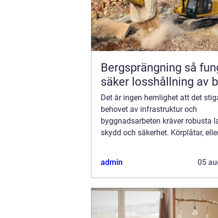
Bergsprängning så fungerar
säker losshållning av 
Det är ingen hemlighet att det sti
behovet av infrastruktur och
byggnadsarbeten kräver robusta l
skydd och säkerhet. Körplåtar, eller 
vägplattor som de också kallas, s
nyckelro...
admin
05 au