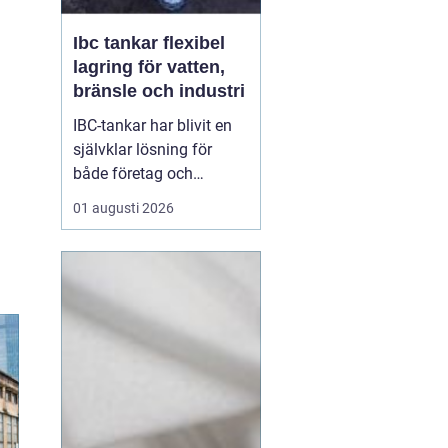
Ibc tankar flexibel
lagring för vatten,
bränsle och industri
IBC-tankar har blivit en
självklar lösning för
både företag och
privatpersoner som
01 augusti 2026
behöver lagra eller
transportera större
volymer vätska på ett
säkert och effektivt sätt.
En IBC-tank är en robust,
stapelbar behållare, ofta
på 600 eller 1000 liter,
s...