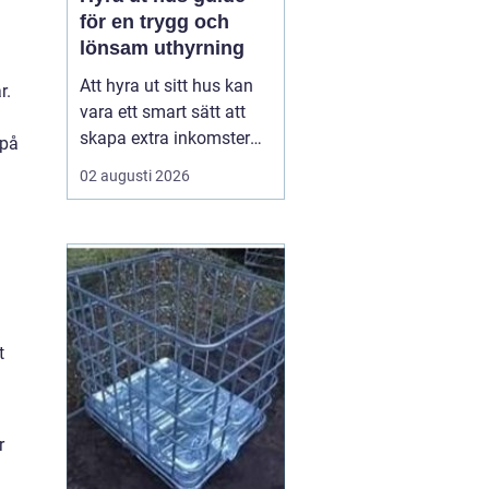
för en trygg och
lönsam uthyrning
Att hyra ut sitt hus kan
r.
vara ett smart sätt att
skapa extra inkomster
 på
och samtidigt hålla
02 augusti 2026
bostaden levande när
ägaren inte använder
den. Med rätt
förberedelser, tydliga
avtal och en genomtänkt
plan kan uthyrningen bli
både trygg och lönsam.
t
Den här ...
r