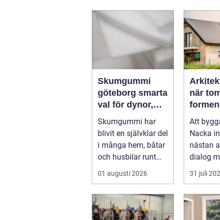
Skumgummi
Arkitek
göteborg smarta
när tom
val för dynor,
formen
möbler och
Skumgummi har
Att bygg
speciallösningar
blivit en självklar del
Nacka i
i många hem, båtar
nästan al
och husbilar runt
dialog m
om i landet. I
Berg i da
01 augusti 2026
31 juli 20
Göteborg ä...
nivåskill