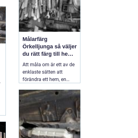
Målarfärg
Örkelljunga så väljer
du rätt färg till hem
och gård
Att måla om är ett av de
enklaste sätten att
förändra ett hem, en
r
gård eller en mindre
verksamhet. En ny kulör
kan göra ett gammalt
kök ljusare, ge fasaden
nytt liv eller skydda ett
staket mot väder och
vind i många år