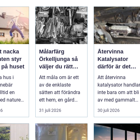
t nacka
Målarfärg
Återvinna
ten styr
Örkelljunga så
Katalysator
 på huset
väljer du rätt
därför är det
färg till hem och
smart för både
a hus i
Att måla om är ett
Att återvinna
gård
ekonomi och
nnebär
av de enklaste
katalysator handla
miljö
ltid en
sätten att förändra
inte bara om att bli
ed naturen.
ett hem, en gård
av med gammalt
gen, tallar,
eller en mindre
material. I varje
26
31 juli 2026
30 juli 2026
na...
verksamhet. E...
katalysator ...