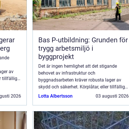
Bas P-utbildning: Grunden för
berg
trygg arbetsmiljö i
byggprojekt
gande
Det är ingen hemlighet att det stigande
ager av
behovet av infrastruktur och
tillfälliga
byggnadsarbeten kräver robusta lager av
pelar en
skydd och säkerhet. Körplåtar, eller tillfälliga
vägplattor som de också kallas, spelar en
gusti 2026
Lotta Albertsson
03 augusti 2026
nyckelro...