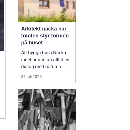
Arkitekt nacka när
tomten styr formen
på huset
Att bygga hus i Nacka
innebär nästan alltid en
dialog med naturen.
Berg i dagen, tallar,
31 juli 2026
nivåskillnader och utsikt
mot vattnet gör varje
tomt unik. Den som
anlitar Arkitekt Nacka
söker
ofta någ...