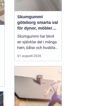
Skumgummi
göteborg smarta val
för dynor, möbler
och
Skumgummi har blivit
speciallösningar
en självklar del i många
hem, båtar och husbilar
runt om i landet. I
01 augusti 2026
Göteborg är intresset
extra stort, mycket tack
vare den starka
båtkulturen och det
växande intresset för att
klä om och förlänga livet
på befintliga möbler.
När...