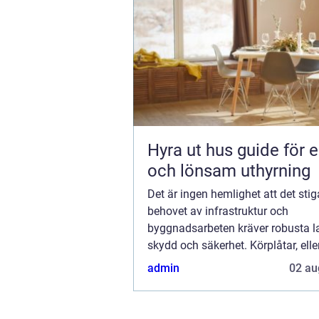
Hyra ut hus guide för en trygg
och lönsam uthyrning
Det är ingen hemlighet att det sti
behovet av infrastruktur och
byggnadsarbeten kräver robusta l
skydd och säkerhet. Körplåtar, eller 
vägplattor som de också kallas, s
admin
02 au
nyckelro...