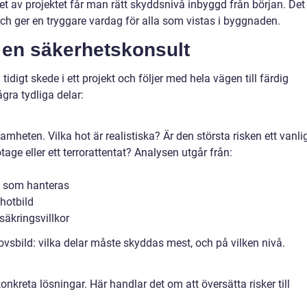
utet av projektet får man rätt skyddsnivå inbyggd från början. Det
h ger en tryggare vardag för alla som vistas i byggnaden.
r en säkerhetskonsult
idigt skede i ett projekt och följer med hela vägen till färdig
gra tydliga delar:
mheten. Vilka hot är realistiska? Är den största risken ett vanli
tage eller ett terrorattentat? Analysen utgår från:
n som hanteras
hotbild
säkringsvillkor
ehovsbild: vilka delar måste skyddas mest, och på vilken nivå.
nkreta lösningar. Här handlar det om att översätta risker till