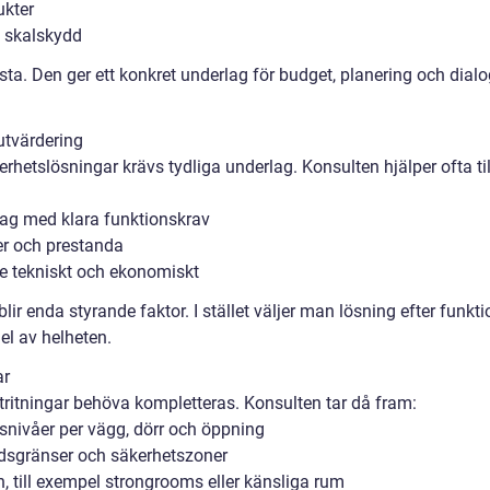
ukter
e skalskydd
lista. Den ger ett konkret underlag för budget, planering och dial
utvärdering
hetslösningar krävs tydliga underlag. Konsulten hjälper ofta til
ag med klara funktionskrav
er och prestanda
e tekniskt och ekonomiskt
blir enda styrande faktor. I stället väljer man lösning efter funkti
el av helheten.
ar
ektritningar behöva kompletteras. Konsulten tar då fram:
snivåer per vägg, dörr och öppning
ddsgränser och säkerhetszoner
, till exempel strongrooms eller känsliga rum