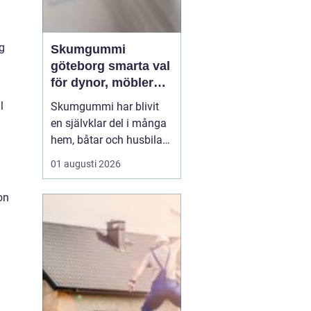
og
Skumgummi
göteborg smarta val
för dynor, möbler
och
l
Skumgummi har blivit
speciallösningar
en självklar del i många
hem, båtar och husbilar
runt om i landet. I
01 augusti 2026
Göteborg är intresset
extra stort, mycket tack
on
vare den starka
båtkulturen och det
växande intresset för att
klä om och förlänga livet
på befintliga möbler.
När...