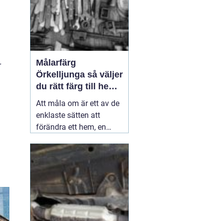
Målarfärg
r
Örkelljunga så väljer
du rätt färg till hem
och gård
Att måla om är ett av de
enklaste sätten att
förändra ett hem, en
gård eller en mindre
verksamhet. En ny kulör
kan göra ett gammalt
kök ljusare, ge fasaden
nytt liv eller skydda ett
staket mot väder och
vind i många år