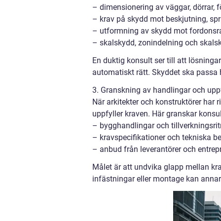
– dimensionering av väggar, dörrar, 
– krav på skydd mot beskjutning, sp
– utformning av skydd mot fordonsr
– skalskydd, zonindelning och skals
En duktig konsult ser till att lösninga
automatiskt rätt. Skyddet ska passa
3. Granskning av handlingar och upp
När arkitekter och konstruktörer har r
uppfyller kraven. Här granskar konsul
– bygghandlingar och tillverkningsri
– kravspecifikationer och tekniska b
– anbud från leverantörer och entrep
Målet är att undvika glapp mellan krav
infästningar eller montage kan annar