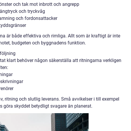
fönster och tak mot inbrott och angrepp
rängtryck och tryckvåg
amning och fordonsattacker
kyddsgränser
rna är både effektiva och rimliga. Allt som är kraftigt är inte
 hotet, budgeten och byggnadens funktion.
följning
itat klart behöver någon säkerställa att ritningarna verkligen
ten:
tningar
eskrivningar
renörer
, ritning och slutlig leverans. Små avvikelser i till exempel
s göra skyddet betydligt svagare än planerat.