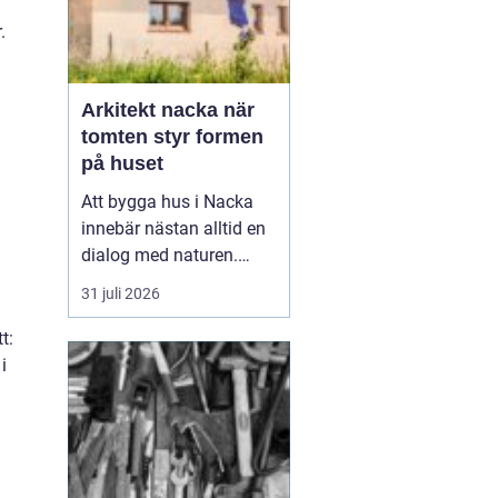
.
Arkitekt nacka när
tomten styr formen
på huset
Att bygga hus i Nacka
innebär nästan alltid en
dialog med naturen.
Berg i dagen, tallar,
31 juli 2026
nivåskillnader och utsikt
mot vattnet gör varje
t:
tomt unik. Den som
i
anlitar Arkitekt Nacka
söker
ofta någ...