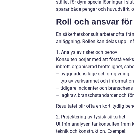
stället för dyra speciallösningar i sl
sparar både pengar och huvudvärk, oc
Roll och ansvar fö
En säkerhetskonsult arbetar ofta från t
anläggning. Rollen kan delas upp i nå
1. Analys av risker och behov
Konsulten börjar med att förstå verksa
inbrott, organiserad brottslighet, sabo
– byggnadens läge och omgivning
– typ av verksamhet och informatio
– tidigare incidenter och branschens 
– lagkrav, branschstandarder och för
Resultatet blir ofta en kort, tydlig b
2. Projektering av fysisk säkerhet
Utifrån analysen tar konsulten fram ko
teknik och konstruktion. Exempel: