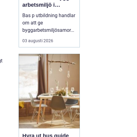
arbetsmiljö i
byggprojekt
Bas p utbildning handlar
om att ge
byggarbetsmiljösamord
nare den kunskap som
03 augusti 2026
krävs för att planera och
leda säkra byggprojekt
enligt gällande regler.
gt
Den som vill fördjupa sig
i området kan till
exempel vända ...
Hyra ut hus guide