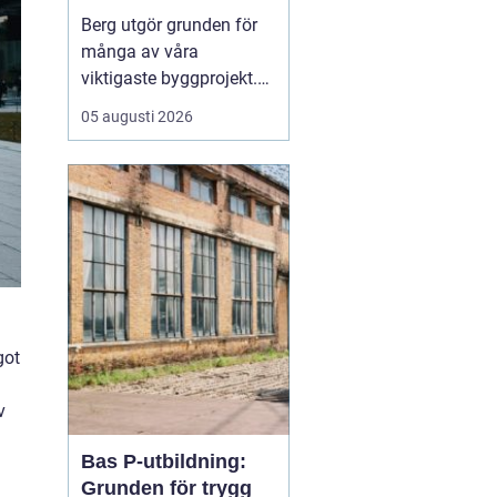
Berg utgör grunden för
många av våra
viktigaste byggprojekt.
När tunnlar, vägar,
05 augusti 2026
källare och ledningar ska
fram är sprängning ofta
den mest effektiva
vägen framåt. Samtidigt
väcker arbetet frågor:
hur går det till, hur säkert
är det och vilka krav st...
got
v
Bas P-utbildning:
Grunden för trygg