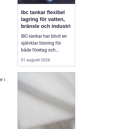
Ibc tankar flexibel
lagring för vatten,
bränsle och industri
IBC-tankar har blivit en
självklar lösning för
både företag och
privatpersoner som
01 augusti 2026
behöver lagra eller
transportera större
volymer vätska på ett
r i
säkert och effektivt sätt.
En IBC-tank är en robust,
stapelbar behållare, ofta
på 600 eller 1000 liter,
s...