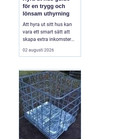
för en trygg och
lönsam uthyrning
Att hyra ut sitt hus kan
vara ett smart sätt att
skapa extra inkomster
och samtidigt hålla
02 augusti 2026
bostaden levande när
ägaren inte använder
den. Med rätt
förberedelser, tydliga
avtal och en genomtänkt
plan kan uthyrningen bli
både trygg och lönsam.
Den här ...