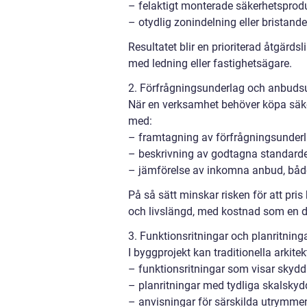
– felaktigt monterade säkerhetsprod
– otydlig zonindelning eller bristand
Resultatet blir en prioriterad åtgärds
med ledning eller fastighetsägare.
2. Förfrågningsunderlag och anbuds
När en verksamhet behöver köpa säker
med:
– framtagning av förfrågningsunderl
– beskrivning av godtagna standard
– jämförelse av inkomna anbud, båd
På så sätt minskar risken för att pris 
och livslängd, med kostnad som en d
3. Funktionsritningar och planritning
I byggprojekt kan traditionella arkit
– funktionsritningar som visar skydd
– planritningar med tydliga skalsky
– anvisningar för särskilda utrymmen