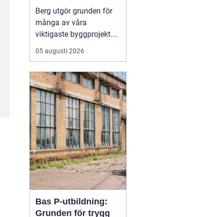
Berg utgör grunden för
många av våra
viktigaste byggprojekt.
När tunnlar, vägar,
05 augusti 2026
källare och ledningar ska
fram är sprängning ofta
den mest effektiva
vägen framåt. Samtidigt
väcker arbetet frågor:
hur går det till, hur säkert
är det och vilka krav st...
Bas P-utbildning:
Grunden för trygg