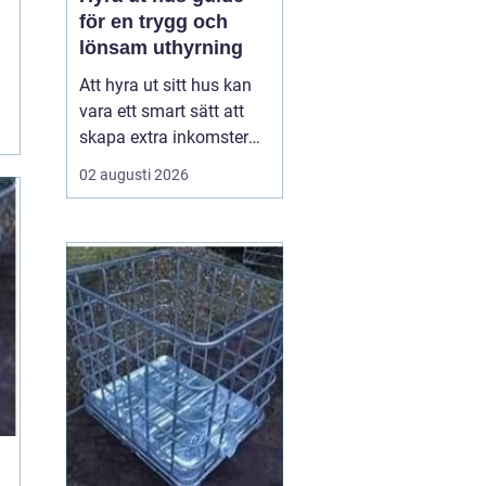
för en trygg och
lönsam uthyrning
Att hyra ut sitt hus kan
vara ett smart sätt att
skapa extra inkomster
och samtidigt hålla
02 augusti 2026
bostaden levande när
ägaren inte använder
den. Med rätt
förberedelser, tydliga
avtal och en genomtänkt
plan kan uthyrningen bli
både trygg och lönsam.
Den här ...