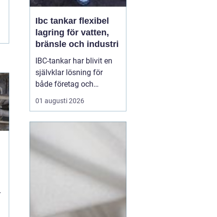
Ibc tankar flexibel
lagring för vatten,
bränsle och industri
IBC-tankar har blivit en
självklar lösning för
både företag och
privatpersoner som
01 augusti 2026
behöver lagra eller
transportera större
volymer vätska på ett
säkert och effektivt sätt.
En IBC-tank är en robust,
stapelbar behållare, ofta
på 600 eller 1000 liter,
s...
r