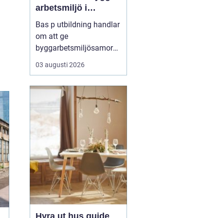
arbetsmiljö i
byggprojekt
Bas p utbildning handlar
om att ge
byggarbetsmiljösamord
nare den kunskap som
03 augusti 2026
krävs för att planera och
leda säkra byggprojekt
enligt gällande regler.
Den som vill fördjupa sig
i området kan till
exempel vända ...
Hyra ut hus guide