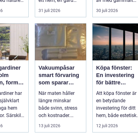
ed naturen.
ett hem, en gård
av med gammalt
gen, tallar,
eller en mindre
material. I varje
26
31 juli 2026
30 juli 2026
na...
verksamhet. E...
katalysator ...
gardiner
Vakuumpåsar
Köpa fönster:
olm
smart förvaring
En investering
n, form
som sparar
för bättre
art
både mat och
boende
rdiner har
När maten håller
Att köpa fönster är
dd
pengar
 självklart
längre minskar
en betydande
ånga hem
både svinn, stress
investering för ditt
r. Särskilt i
och kostnader.
hem, både estetiskt
 som
Många hushåll och
...
26
13 juli 2026
12 juli 2026
..
mindre företag s...