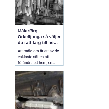
Målarfärg
Örkelljunga så väljer
du rätt färg till hem
och gård
Att måla om är ett av de
enklaste sätten att
förändra ett hem, en
gård eller en mindre
verksamhet. En ny kulör
kan göra ett gammalt
kök ljusare, ge fasaden
nytt liv eller skydda ett
staket mot väder och
vind i många år