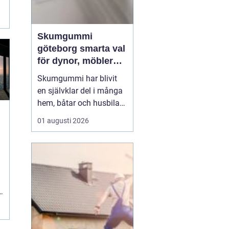
Skumgummi
göteborg smarta val
för dynor, möbler
och
Skumgummi har blivit
speciallösningar
en självklar del i många
hem, båtar och husbilar
runt om i landet. I
01 augusti 2026
Göteborg är intresset
extra stort, mycket tack
vare den starka
båtkulturen och det
växande intresset för att
klä om och förlänga livet
på befintliga möbler.
När...