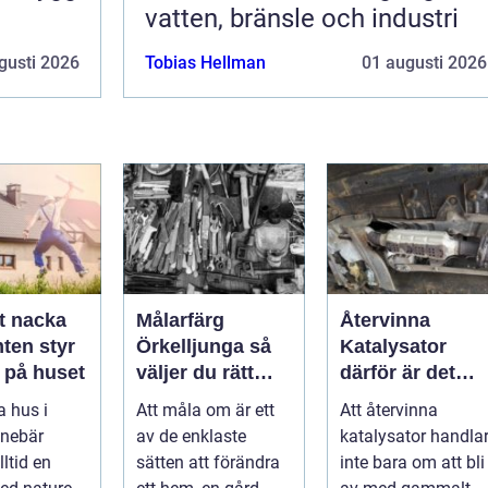
vatten, bränsle och industri
gusti 2026
Tobias Hellman
01 augusti 2026
t nacka
Målarfärg
Återvinna
ten styr
Örkelljunga så
Katalysator
 på huset
väljer du rätt
därför är det
färg till hem och
smart för både
a hus i
Att måla om är ett
Att återvinna
gård
ekonomi och
nnebär
av de enklaste
katalysator handla
miljö
ltid en
sätten att förändra
inte bara om att bli