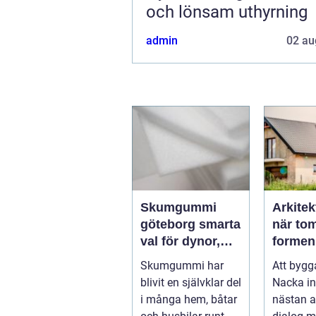
och lönsam uthyrning
admin
02 au
Skumgummi
Arkitek
göteborg smarta
när tom
val för dynor,
formen
möbler och
Skumgummi har
Att bygg
speciallösningar
blivit en självklar del
Nacka i
i många hem, båtar
nästan al