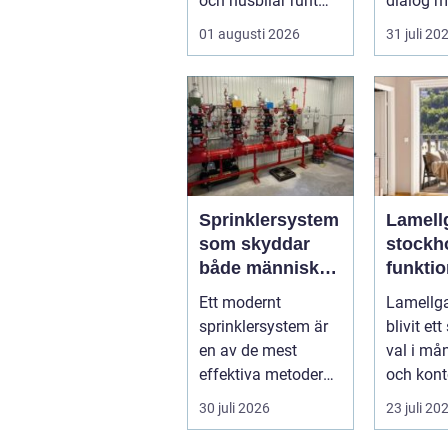
och husbilar runt
dialog m
om i landet. I
Berg i da
01 augusti 2026
31 juli 20
Göteborg ä...
nivåskill
Sprinklersystem
Lamell
som skyddar
stockh
både människor
funktio
och verksamhet
och sm
Ett modernt
Lamellga
solsky
sprinklersystem är
blivit ett
en av de mest
val i m
effektiva metoderna
och konto
för att begränsa
en stad
30 juli 2026
23 juli 20
brandskador.
Stockhol.
Syste...