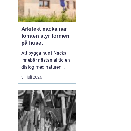
Arkitekt nacka när
tomten styr formen
på huset
Att bygga hus i Nacka
innebär nästan alltid en
dialog med naturen.
Berg i dagen, tallar,
31 juli 2026
nivåskillnader och utsikt
mot vattnet gör varje
tomt unik. Den som
anlitar Arkitekt Nacka
söker
ofta någ...