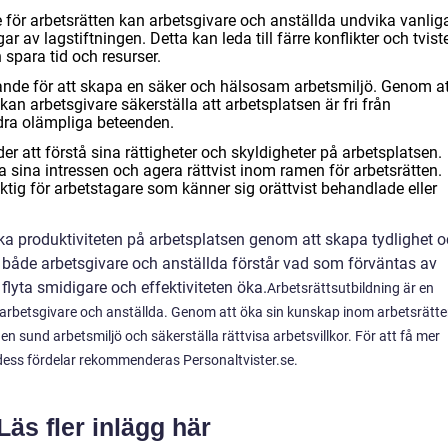
 för arbetsrätten kan arbetsgivare och anställda undvika vanlig
r av lagstiftningen. Detta kan leda till färre konflikter och tvist
n spara tid och resurser.
nde för att skapa en säker och hälsosam arbetsmiljö. Genom at
kan arbetsgivare säkerställa att arbetsplatsen är fri från
ndra olämpliga beteenden.
der att förstå sina rättigheter och skyldigheter på arbetsplatsen.
a sina intressen och agera rättvist inom ramen för arbetsrätten.
ktig för arbetstagare som känner sig orättvist behandlade eller
ka produktiviteten på arbetsplatsen genom att skapa tydlighet 
r både arbetsgivare och anställda förstår vad som förväntas av
flyta smidigare och effektiviteten öka.
Arbetsrättsutbildning är en
 arbetsgivare och anställda. Genom att öka sin kunskap inom arbetsrätt
n sund arbetsmiljö och säkerställa rättvisa arbetsvillkor. För att få mer
dess fördelar rekommenderas Personaltvister.se.
Läs fler inlägg här