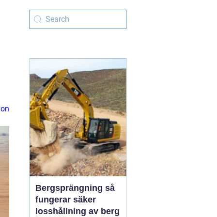
ion
Bergsprängning så
fungerar säker
losshållning av berg