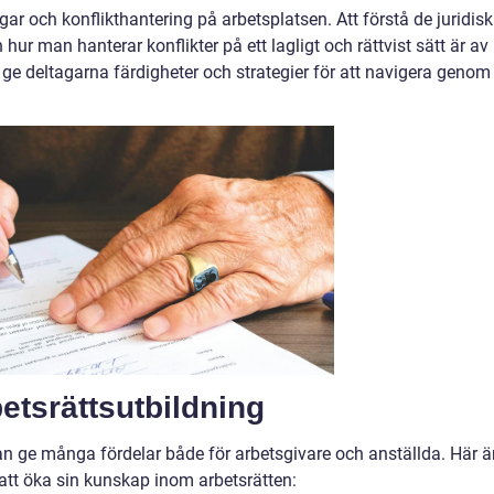
ar och konflikthantering på arbetsplatsen. Att förstå de juridis
hur man hanterar konflikter på ett lagligt och rättvist sätt är av
n ge deltagarna färdigheter och strategier för att navigera genom
etsrättsutbildning
n ge många fördelar både för arbetsgivare och anställda. Här ä
att öka sin kunskap inom arbetsrätten: