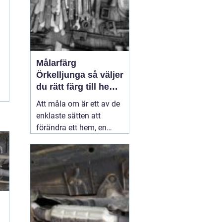
Målarfärg
Örkelljunga så väljer
du rätt färg till hem
och gård
Att måla om är ett av de
enklaste sätten att
förändra ett hem, en
gård eller en mindre
verksamhet. En ny kulör
kan göra ett gammalt
kök ljusare, ge fasaden
nytt liv eller skydda ett
staket mot väder och
vind i många år