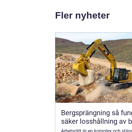
Fler nyheter
Bergsprängning så fungerar
säker losshållning av 
Arbetsrätt är en komplex och stän