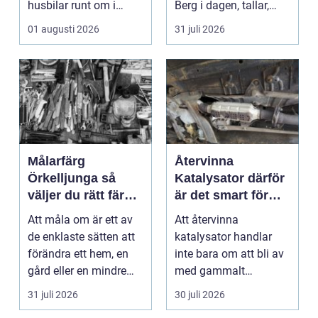
husbilar runt om i
Berg i dagen, tallar,
landet. I Göteborg ä...
nivåskillna...
01 augusti 2026
31 juli 2026
Målarfärg
Återvinna
Örkelljunga så
Katalysator därför
väljer du rätt färg
är det smart för
till hem och gård
både ekonomi och
Att måla om är ett av
Att återvinna
miljö
de enklaste sätten att
katalysator handlar
förändra ett hem, en
inte bara om att bli av
gård eller en mindre
med gammalt
verksamhet. E...
material. I varje
31 juli 2026
30 juli 2026
katalysator ...