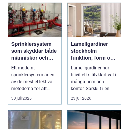
Sprinklersystem
Lamellgardiner
som skyddar både
stockholm
människor och
funktion, form och
verksamhet
smart solskydd
Ett modernt
Lamellgardiner har
sprinklersystem är en
blivit ett självklart val i
av de mest effektiva
många hem och
metoderna för att
kontor. Särskilt i en
begränsa brandskador.
stad som Stockhol...
30 juli 2026
23 juli 2026
Syste...