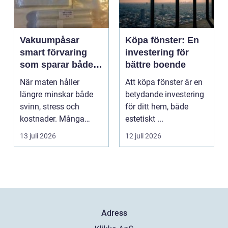
Vakuumpåsar
Köpa fönster: En
smart förvaring
investering för
som sparar både
bättre boende
mat och pengar
När maten håller
Att köpa fönster är en
längre minskar både
betydande investering
svinn, stress och
för ditt hem, både
kostnader. Många
estetiskt ...
hushåll och mindre
13 juli 2026
12 juli 2026
företag s...
Adress