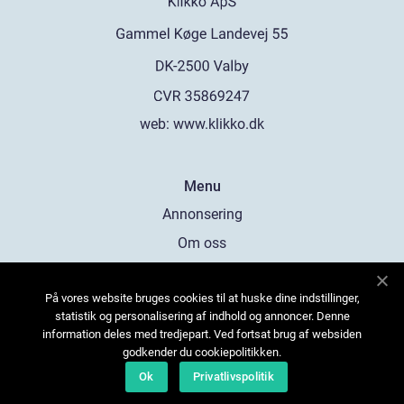
web:
www.klikko.dk
Menu
Annonsering
Om oss
Cookies
På vores website bruges cookies til at huske dine indstillinger,
Kontakta oss
statistik og personalisering af indhold og annoncer. Denne
Sitemap
information deles med tredjepart. Ved fortsat brug af websiden
godkender du cookiepolitikken.
Ok
Privatlivspolitik