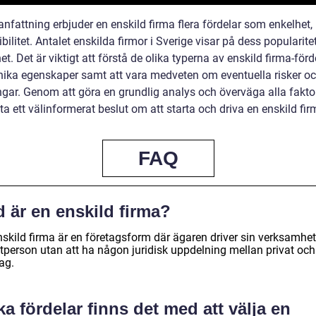
fattning erbjuder en enskild firma flera fördelar som enkelhet, 
ibilitet. Antalet enskilda firmor i Sverige visar på dess popularite
et. Det är viktigt att förstå de olika typerna av enskild firma-för
nika egenskaper samt att vara medveten om eventuella risker o
gar. Genom att göra en grundlig analys och överväga alla fakto
a ett välinformerat beslut om att starta och driva en enskild fir
FAQ
 är en enskild firma?
nskild firma är en företagsform där ägaren driver sin verksamhe
atperson utan att ha någon juridisk uppdelning mellan privat och
ag.
ka fördelar finns det med att välja en