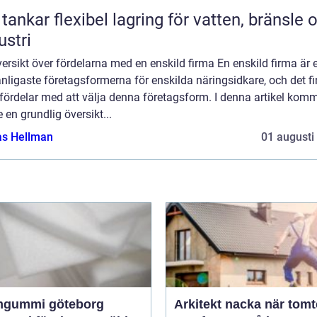
bel lagring för vatten, bränsle och
ustri
ersikt över fördelarna med en enskild firma En enskild firma är 
nligaste företagsformerna för enskilda näringsidkare, och det f
 fördelar med att välja denna företagsform. I denna artikel komm
e en grundlig översikt...
as Hellman
01 augusti
gummi göteborg
Arkitekt nacka när tomten