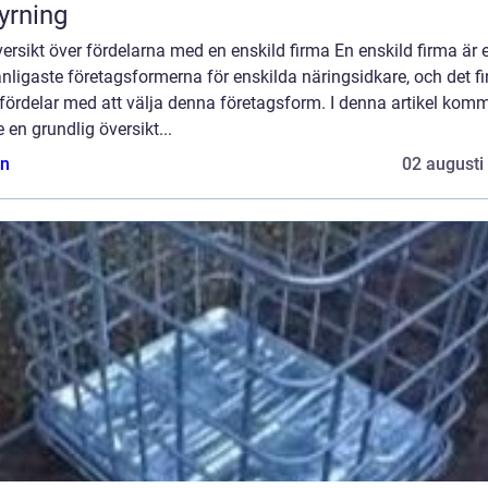
yrning
ersikt över fördelarna med en enskild firma En enskild firma är 
nligaste företagsformerna för enskilda näringsidkare, och det f
 fördelar med att välja denna företagsform. I denna artikel komm
e en grundlig översikt...
n
02 augusti