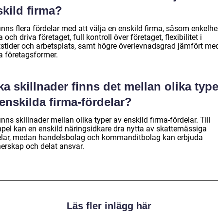
kild firma?
inns flera fördelar med att välja en enskild firma, såsom enkelhet
a och driva företaget, full kontroll över företaget, flexibilitet i
tstider och arbetsplats, samt högre överlevnadsgrad jämfört me
a företagsformer.
ka skillnader finns det mellan olika type
enskilda firma-fördelar?
inns skillnader mellan olika typer av enskild firma-fördelar. Till
pel kan en enskild näringsidkare dra nytta av skattemässiga
elar, medan handelsbolag och kommanditbolag kan erbjuda
nerskap och delat ansvar.
Läs fler inlägg här