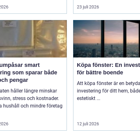
 2026
23 juli 2026
påsar smart
Köpa fönster: En inves
aring som sparar både
för bättre boende
och pengar
Att köpa fönster är en betyd
ten håller längre minskar
investering för ditt hem, båd
vinn, stress och kostnader.
estetiskt ...
 hushåll och mindre företag
 2026
12 juli 2026