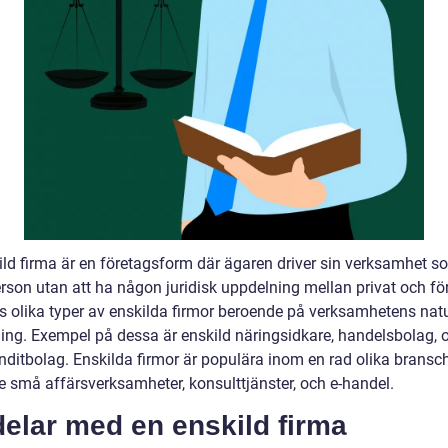
ild firma är en företagsform där ägaren driver sin verksamhet s
erson utan att ha någon juridisk uppdelning mellan privat och fö
ns olika typer av enskilda firmor beroende på verksamhetens nat
ing. Exempel på dessa är enskild näringsidkare, handelsbolag, 
itbolag. Enskilda firmor är populära inom en rad olika bransch
ve små affärsverksamheter, konsulttjänster, och e-handel.
elar med en enskild firma