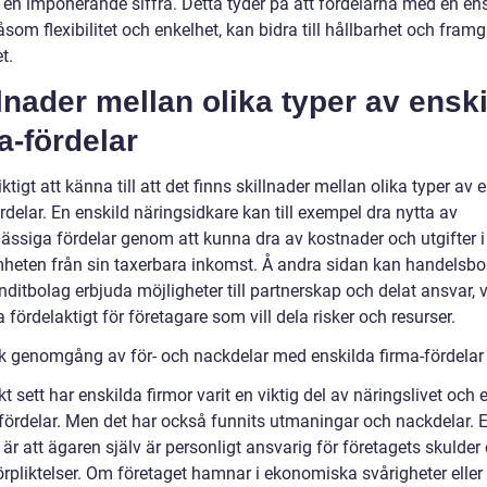
r en imponerande siffra. Detta tyder på att fördelarna med en en
åsom flexibilitet och enkelhet, kan bidra till hållbarhet och fram
t.
lnader mellan olika typer av ensk
a-fördelar
iktigt att känna till att det finns skillnader mellan olika typer av 
rdelar. En enskild näringsidkare kan till exempel dra nytta av
ässiga fördelar genom att kunna dra av kostnader och utgifter i
heten från sin taxerbara inkomst. Å andra sidan kan handelsbo
itbolag erbjuda möjligheter till partnerskap och delat ansvar, v
 fördelaktigt för företagare som vill dela risker och resurser.
sk genomgång av för- och nackdelar med enskilda firma-fördelar
kt sett har enskilda firmor varit en viktig del av näringslivet och 
ördelar. Men det har också funnits utmaningar och nackdelar. E
är att ägaren själv är personligt ansvarig för företagets skulder
rpliktelser. Om företaget hamnar i ekonomiska svårigheter eller 