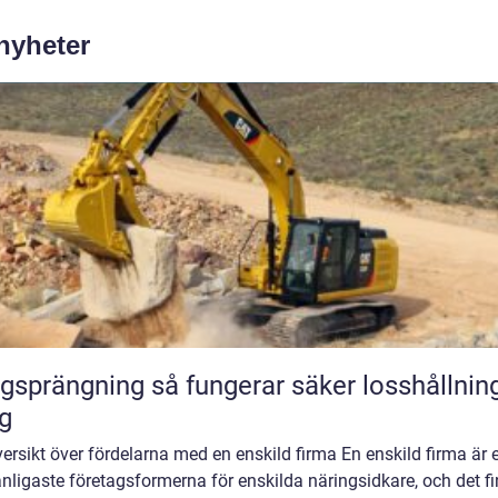
 nyheter
ning så fungerar säker losshållning av
g
ersikt över fördelarna med en enskild firma En enskild firma är 
nligaste företagsformerna för enskilda näringsidkare, och det f