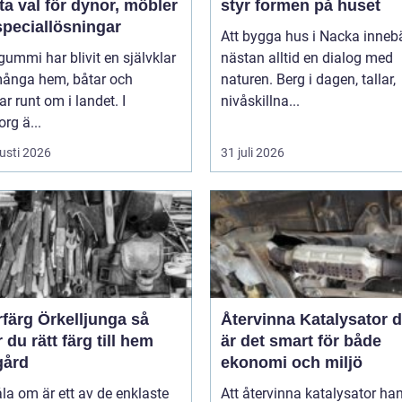
a val för dynor, möbler
styr formen på huset
speciallösningar
Att bygga hus i Nacka inneb
mmi har blivit en självklar
nästan alltid en dialog med
 många hem, båtar och
naturen. Berg i dagen, tallar,
ar runt om i landet. I
nivåskillna...
rg ä...
usti 2026
31 juli 2026
färg Örkelljunga så
Återvinna Katalysator därför
r du rätt färg till hem
är det smart för både
gård
ekonomi och miljö
la om är ett av de enklaste
Att återvinna katalysator ha