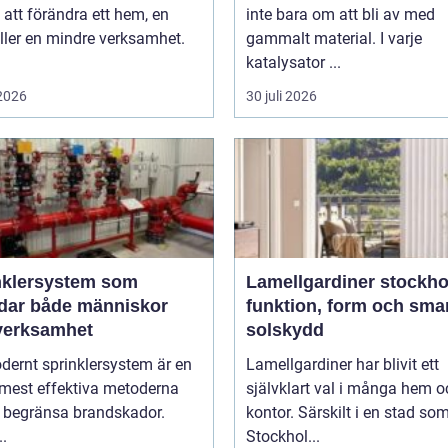
 att förändra ett hem, en
inte bara om att bli av med
ller en mindre verksamhet.
gammalt material. I varje
katalysator ...
 2026
30 juli 2026
nklersystem som
Lamellgardiner stockh
dar både människor
funktion, form och sma
verksamhet
solskydd
dernt sprinklersystem är en
Lamellgardiner har blivit ett
 mest effektiva metoderna
självklart val i många hem o
t begränsa brandskador.
kontor. Särskilt i en stad so
..
Stockhol...