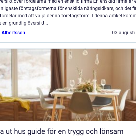
ersikt över fördelarna med en enskild firma En enskild firma är 
nligaste företagsformerna för enskilda näringsidkare, och det f
 fördelar med att välja denna företagsform. I denna artikel komm
e en grundlig översikt...
a Albertsson
03 augusti
 guide för en trygg och lönsam