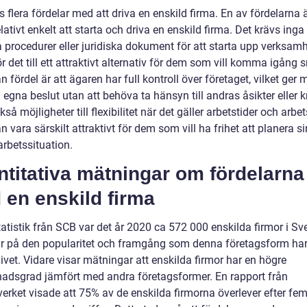
s flera fördelar med att driva en enskild firma. En av fördelarna ä
elativt enkelt att starta och driva en enskild firma. Det krävs inga
 procedurer eller juridiska dokument för att starta upp verksamh
ör det till ett attraktivt alternativ för dem som vill komma igång 
 fördel är att ägaren har full kontroll över företaget, vilket ger 
a egna beslut utan att behöva ta hänsyn till andras åsikter eller k
kså möjligheter till flexibilitet när det gäller arbetstider och arbet
an vara särskilt attraktivt för dem som vill ha frihet att planera s
arbetssituation.
titativa mätningar om fördelarna
 en enskild firma
tatistik från SCB var det år 2020 ca 572 000 enskilda firmor i Sve
ar på den popularitet och framgång som denna företagsform ha
ivet. Vidare visar mätningar att enskilda firmor har en högre
nadsgrad jämfört med andra företagsformer. En rapport från
verket visade att 75% av de enskilda firmorna överlever efter fem