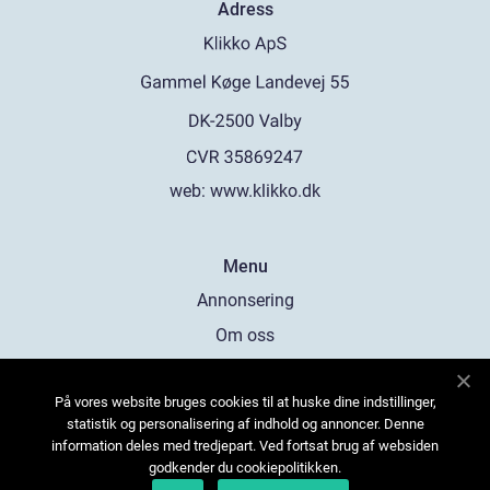
Adress
web:
www.klikko.dk
Menu
Annonsering
Om oss
Cookies
På vores website bruges cookies til at huske dine indstillinger,
Kontakta oss
statistik og personalisering af indhold og annoncer. Denne
Sitemap
information deles med tredjepart. Ved fortsat brug af websiden
godkender du cookiepolitikken.