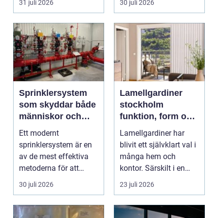
31 juli 2026
30 juli 2026
katalysator ...
Sprinklersystem
Lamellgardiner
som skyddar både
stockholm
människor och
funktion, form och
verksamhet
smart solskydd
Ett modernt
Lamellgardiner har
sprinklersystem är en
blivit ett självklart val i
av de mest effektiva
många hem och
metoderna för att
kontor. Särskilt i en
begränsa brandskador.
stad som Stockhol...
30 juli 2026
23 juli 2026
Syste...