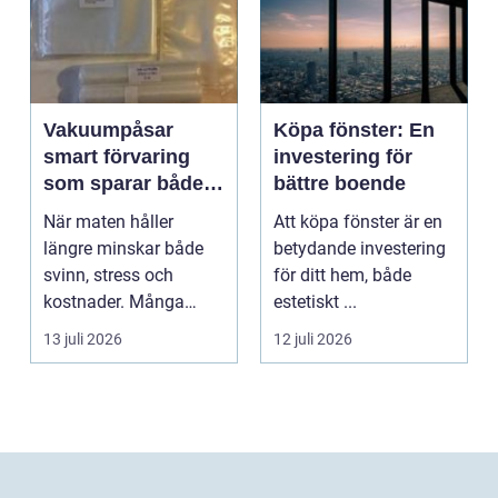
Vakuumpåsar
Köpa fönster: En
smart förvaring
investering för
som sparar både
bättre boende
mat och pengar
När maten håller
Att köpa fönster är en
längre minskar både
betydande investering
svinn, stress och
för ditt hem, både
kostnader. Många
estetiskt ...
hushåll och mindre
13 juli 2026
12 juli 2026
företag s...