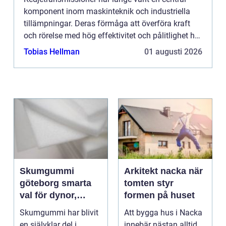
komponent inom maskinteknik och industriella
tillämpningar. Deras förmåga att överföra kraft
och rörelse med hög effektivitet och pålitlighet har
gjort dem ...
Tobias Hellman
01 augusti 2026
Skumgummi
Arkitekt nacka när
göteborg smarta
tomten styr
val för dynor,
formen på huset
möbler och
Skumgummi har blivit
Att bygga hus i Nacka
speciallösningar
en självklar del i
innebär nästan alltid