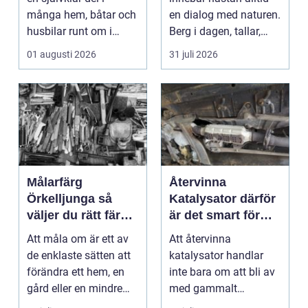
många hem, båtar och
en dialog med naturen.
husbilar runt om i
Berg i dagen, tallar,
landet. I Göteborg ä...
nivåskillna...
01 augusti 2026
31 juli 2026
Målarfärg
Återvinna
Örkelljunga så
Katalysator därför
väljer du rätt färg
är det smart för
till hem och gård
både ekonomi och
Att måla om är ett av
Att återvinna
miljö
de enklaste sätten att
katalysator handlar
förändra ett hem, en
inte bara om att bli av
gård eller en mindre
med gammalt
verksamhet. E...
material. I varje