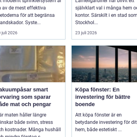
tt modernt sprinklersystem är
Lamellgardiner har blivit ett
n av de mest effektiva
självklart val i många hem o
etoderna för att begränsa
kontor. Särskilt i en stad so
andskador. Syste...
Stockhol...
 juli 2026
23 juli 2026
akuumpåsar smart
Köpa fönster: En
örvaring som sparar
investering för bättre
åde mat och pengar
boende
är maten håller längre
Att köpa fönster är en
inskar både svinn, stress
betydande investering för dit
ch kostnader. Många hushåll
hem, både estetiskt ...
h mindre företag s...