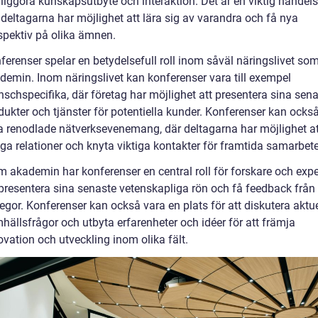
liggöra kunskapsutbyte och interaktion. Det är en viktig händel
 deltagarna har möjlighet att lära sig av varandra och få nya
spektiv på olika ämnen.
ferenser spelar en betydelsefull roll inom såväl näringslivet so
demin. Inom näringslivet kan konferenser vara till exempel
nschspecifika, där företag har möjlighet att presentera sina sen
dukter och tjänster för potentiella kunder. Konferenser kan ocks
a renodlade nätverksevenemang, där deltagarna har möjlighet at
ga relationer och knyta viktiga kontakter för framtida samarbet
m akademin har konferenser en central roll för forskare och expe
 presentera sina senaste vetenskapliga rön och få feedback från
legor. Konferenser kan också vara en plats för att diskutera aktu
hällsfrågor och utbyta erfarenheter och idéer för att främja
ovation och utveckling inom olika fält.