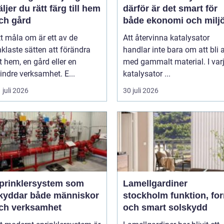
äljer du rätt färg till hem
därför är det smart för
ch gård
både ekonomi och milj
tt måla om är ett av de
Att återvinna katalysator
klaste sätten att förändra
handlar inte bara om att bli 
t hem, en gård eller en
med gammalt material. I var
indre verksamhet. E...
katalysator ...
 juli 2026
30 juli 2026
prinklersystem som
Lamellgardiner
kyddar både människor
stockholm funktion, form
ch verksamhet
och smart solskydd