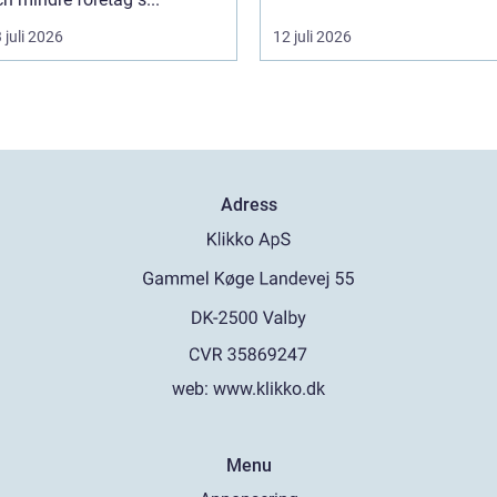
 juli 2026
12 juli 2026
Adress
web:
www.klikko.dk
Menu