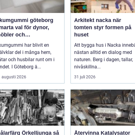
kumgummi göteborg
Arkitekt nacka när
marta val för dynor,
tomten styr formen på
öbler och
huset
peciallösningar
kumgummi har blivit en
Att bygga hus i Nacka inneb
jälvklar del i många hem,
nästan alltid en dialog med
tar och husbilar runt om i
naturen. Berg i dagen, tallar,
ndet. I Göteborg ä...
nivåskillna...
 augusti 2026
31 juli 2026
ålarfärg Örkelljunga så
Återvinna Katalysator