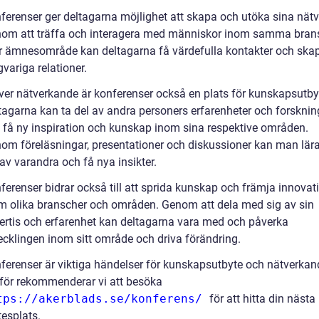
ferenser ger deltagarna möjlighet att skapa och utöka sina nätv
om att träffa och interagera med människor inom samma bran
er ämnesområde kan deltagarna få värdefulla kontakter och ska
gvariga relationer.
ver nätverkande är konferenser också en plats för kunskapsutby
tagarna kan ta del av andra personers erfarenheter och forsknin
 få ny inspiration och kunskap inom sina respektive områden.
om föreläsningar, presentationer och diskussioner kan man lär
 av varandra och få nya insikter.
ferenser bidrar också till att sprida kunskap och främja innovat
m olika branscher och områden. Genom att dela med sig av sin
ertis och erfarenhet kan deltagarna vara med och påverka
ecklingen inom sitt område och driva förändring.
ferenser är viktiga händelser för kunskapsutbyte och nätverkan
för rekommenderar vi att besöka
tps://akerblads.se/konferens/
för att hitta din nästa
esplats.