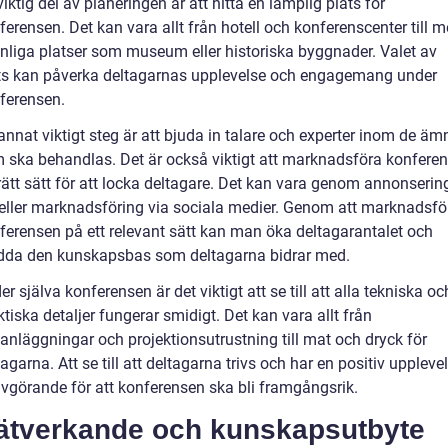
viktig del av planeringen är att hitta en lämplig plats för
ferensen. Det kan vara allt från hotell och konferenscenter till m
nliga platser som museum eller historiska byggnader. Valet av
ts kan påverka deltagarnas upplevelse och engagemang under
ferensen.
 annat viktigt steg är att bjuda in talare och experter inom de ä
 ska behandlas. Det är också viktigt att marknadsföra konfere
rätt sätt för att locka deltagare. Det kan vara genom annonserin
eller marknadsföring via sociala medier. Genom att marknadsfö
ferensen på ett relevant sätt kan man öka deltagarantalet och
dda den kunskapsbas som deltagarna bidrar med.
er själva konferensen är det viktigt att se till att alla tekniska oc
ktiska detaljer fungerar smidigt. Det kan vara allt från
danläggningar och projektionsutrustning till mat och dryck för
tagarna. Att se till att deltagarna trivs och har en positiv uppleve
avgörande för att konferensen ska bli framgångsrik.
ätverkande och kunskapsutbyte