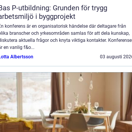
Bas P-utbildning: Grunden för trygg
arbetsmiljö i byggprojekt
En konferens är en organisatorisk händelse där deltagare från
olika branscher och yrkesområden samlas för att dela kunskap,
diskutera aktuella frågor och knyta viktiga kontakter. Konferense
är en vanlig f&o...
Lotta Albertsson
03 augusti 202