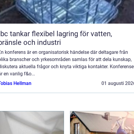
c tankar flexibel lagring för vatten,
bränsle och industri
En konferens är en organisatorisk händelse där deltagare från
olika branscher och yrkesområden samlas för att dela kunskap,
diskutera aktuella frågor och knyta viktiga kontakter. Konferense
är en vanlig f&o...
Tobias Hellman
01 augusti 202