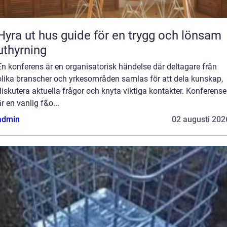
yra ut hus guide för en trygg och lönsam
uthyrning
En konferens är en organisatorisk händelse där deltagare från
olika branscher och yrkesområden samlas för att dela kunskap,
diskutera aktuella frågor och knyta viktiga kontakter. Konferense
är en vanlig f&o...
admin
02 augusti 202