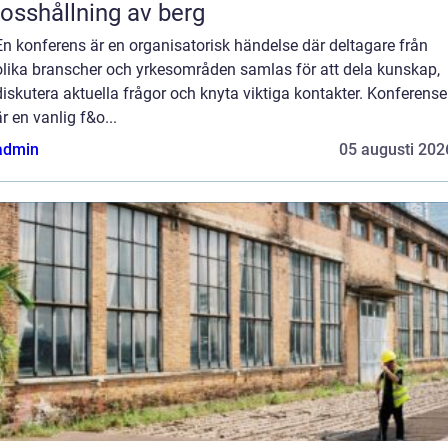
losshållning av berg
En konferens är en organisatorisk händelse där deltagare från
olika branscher och yrkesområden samlas för att dela kunskap,
diskutera aktuella frågor och knyta viktiga kontakter. Konferense
är en vanlig f&o...
admin
05 augusti 202