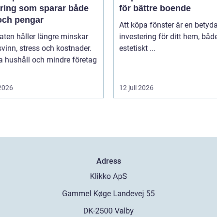
aring som sparar både
för bättre boende
och pengar
Att köpa fönster är en betyd
ten håller längre minskar
investering för ditt hem, båd
vinn, stress och kostnader.
estetiskt ...
 hushåll och mindre företag
 2026
12 juli 2026
Adress