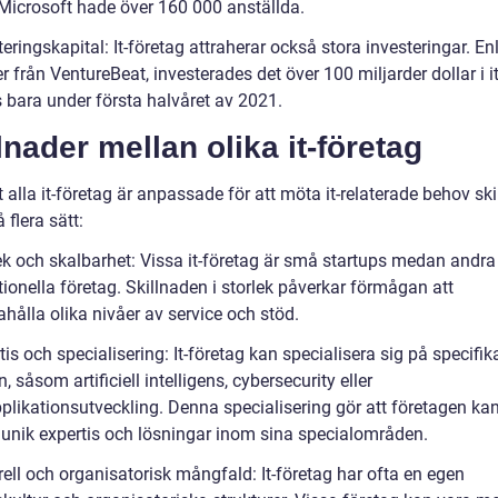
icrosoft hade över 160 000 anställda.
teringskapital: It-företag attraherar också stora investeringar. Enl
r från VentureBeat, investerades det över 100 miljarder dollar i it
s bara under första halvåret av 2021.
lnader mellan olika it-företag
t alla it-företag är anpassade för att möta it-relaterade behov ski
å flera sätt:
ek och skalbarhet: Vissa it-företag är små startups medan andra 
ionella företag. Skillnaden i storlek påverkar förmågan att
ahålla olika nivåer av service och stöd.
tis och specialisering: It-företag kan specialisera sig på specifik
 såsom artificiell intelligens, cybersecurity eller
plikationsutveckling. Denna specialisering gör att företagen ka
 unik expertis och lösningar inom sina specialområden.
rell och organisatorisk mångfald: It-företag har ofta en egen