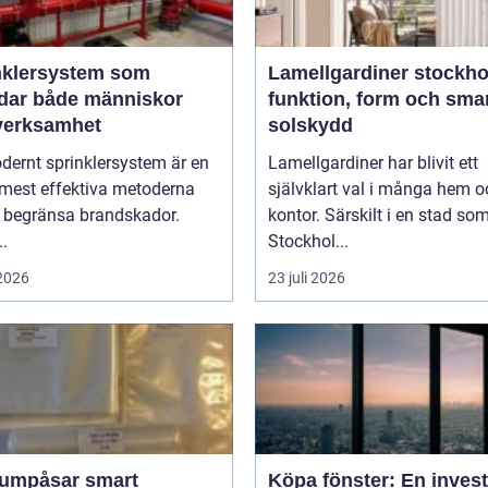
nklersystem som
Lamellgardiner stockh
dar både människor
funktion, form och sma
verksamhet
solskydd
dernt sprinklersystem är en
Lamellgardiner har blivit ett
 mest effektiva metoderna
självklart val i många hem o
t begränsa brandskador.
kontor. Särskilt i en stad so
..
Stockhol...
 2026
23 juli 2026
påsar smart
Köpa fönster: En inves