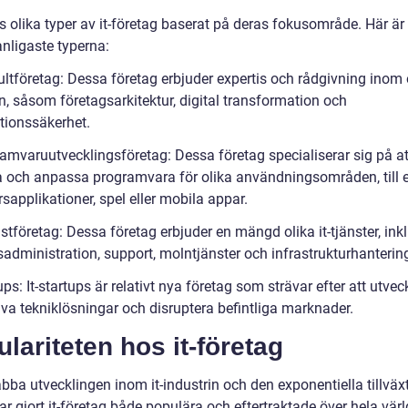
s olika typer av it-företag baserat på deras fokusområde. Här är
anligaste typerna:
ltföretag: Dessa företag erbjuder expertis och rådgivning inom o
, såsom företagsarkitektur, digital transformation och
tionssäkerhet.
ramvaruutvecklingsföretag: Dessa företag specialiserar sig på at
a och anpassa programvara för olika användningsområden, till
rsapplikationer, spel eller mobila appar.
änstföretag: Dessa företag erbjuder en mängd olika it-tjänster, ink
sadministration, support, molntjänster och infrastrukturhanterin
ups: It-startups är relativt nya företag som strävar efter att utvec
iva tekniklösningar och disruptera befintliga marknader.
lariteten hos it-företag
bba utvecklingen inom it-industrin och den exponentiella tillväx
ar gjort it-företag både populära och eftertraktade över hela värl