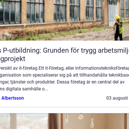
 P-utbildning: Grunden för trygg arbetsmilj
gprojekt
ersikt av it-företag Ett it-företag, eller informationstekniksföretag
ganisation som specialiserar sig på att tillhandahålla teknikba
ngar, tjänster och produkter. Dessa företag är en central del av
s digitala samhälle o...
a Albertsson
03 augusti