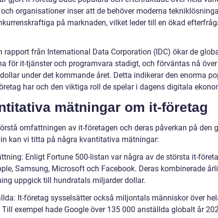
 och organisationer inser att de behöver moderna tekniklösningar
kurrenskraftiga på marknaden, vilket leder till en ökad efterfråg
n rapport från International Data Corporation (IDC) ökar de glob
na för it-tjänster och programvara stadigt, och förväntas nå över
r dollar under det kommande året. Detta indikerar den enorma pop
öretag har och den viktiga roll de spelar i dagens digitala ekono
titativa mätningar om it-företag
 förstå omfattningen av it-företagen och deras påverkan på den 
n kan vi titta på några kvantitativa mätningar:
tning: Enligt Fortune 500-listan var några av de största it-föret
ple, Samsung, Microsoft och Facebook. Deras kombinerade årl
ng uppgick till hundratals miljarder dollar.
llda: It-företag sysselsätter också miljontals människor över he
. Till exempel hade Google över 135 000 anställda globalt år 202