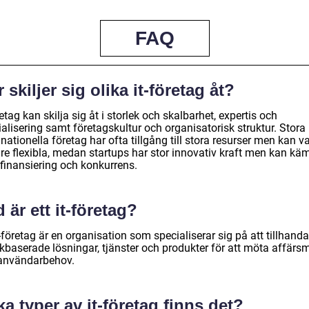
FAQ
 skiljer sig olika it-företag åt?
retag kan skilja sig åt i storlek och skalbarhet, expertis och
alisering samt företagskultur och organisatorisk struktur. Stora
nationella företag har ofta tillgång till stora resurser men kan v
re flexibla, medan startups har stor innovativ kraft men kan kä
finansiering och konkurrens.
 är ett it-företag?
t-företag är en organisation som specialiserar sig på att tillhand
ikbaserade lösningar, tjänster och produkter för att möta affärs
användarbehov.
ka typer av it-företag finns det?