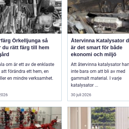
färg Örkelljunga så
Återvinna Katalysator därför
r du rätt färg till hem
är det smart för både
gård
ekonomi och miljö
la om är ett av de enklaste
Att återvinna katalysator ha
 att förändra ett hem, en
inte bara om att bli av med
ller en mindre verksamhet.
gammalt material. I varje
katalysator ...
 2026
30 juli 2026