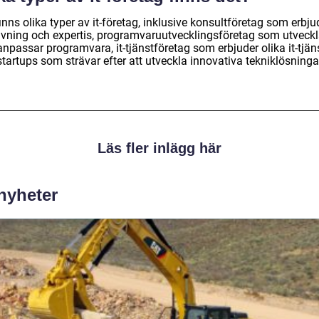
inns olika typer av it-företag, inklusive konsultföretag som erbju
ivning och expertis, programvaruutvecklingsföretag som utveckl
npassar programvara, it-tjänstföretag som erbjuder olika it-tjän
tartups som strävar efter att utveckla innovativa tekniklösninga
Läs fler inlägg här
 nyheter