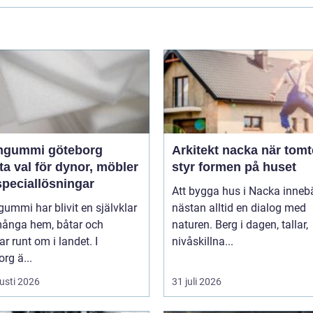
gummi göteborg
Arkitekt nacka när tomten
a val för dynor, möbler
styr formen på huset
speciallösningar
Att bygga hus i Nacka inneb
mmi har blivit en självklar
nästan alltid en dialog med
 många hem, båtar och
naturen. Berg i dagen, tallar,
ar runt om i landet. I
nivåskillna...
rg ä...
usti 2026
31 juli 2026