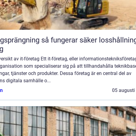
ning så fungerar säker losshållning av
g
ersikt av it-företag Ett it-företag, eller informationstekniksföretag
ganisation som specialiserar sig på att tillhandahålla teknikba
ngar, tjänster och produkter. Dessa företag är en central del av
s digitala samhälle o...
n
05 augusti