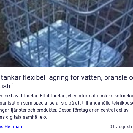
bel lagring för vatten, bränsle och
ustri
ersikt av it-företag Ett it-företag, eller informationstekniksföretag
ganisation som specialiserar sig på att tillhandahålla teknikba
ngar, tjänster och produkter. Dessa företag är en central del av
s digitala samhälle o...
as Hellman
01 augusti