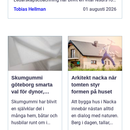
chefer och ...
Tobias Hellman
01 augusti 2026
Skumgummi
Arkitekt nacka när
göteborg smarta
tomten styr
val för dynor,
formen på huset
möbler och
Skumgummi har blivit
Att bygga hus i Nacka
speciallösningar
en självklar del i
innebär nästan alltid
många hem, båtar och
en dialog med naturen.
husbilar runt om i
Berg i dagen, tallar,
landet. I Göteborg ä...
nivåskillna...