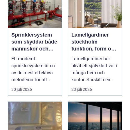
Sprinklersystem
Lamellgardiner
som skyddar både
stockholm
människor och
funktion, form och
verksamhet
smart solskydd
Ett modernt
Lamellgardiner har
sprinklersystem är en
blivit ett självklart val i
av de mest effektiva
många hem och
metoderna för att
kontor. Särskilt i en
begränsa brandskador.
stad som Stockhol...
30 juli 2026
23 juli 2026
Syste...