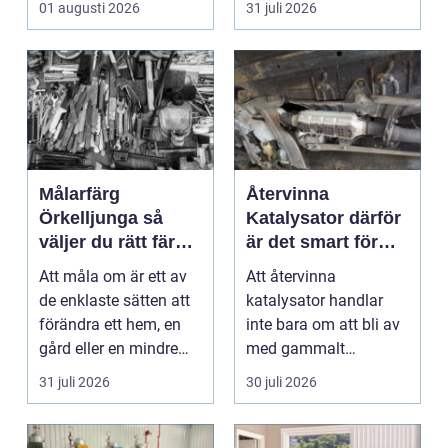
01 augusti 2026
31 juli 2026
Målarfärg
Återvinna
Örkelljunga så
Katalysator därför
väljer du rätt färg
är det smart för
till hem och gård
både ekonomi och
Att måla om är ett av
Att återvinna
miljö
de enklaste sätten att
katalysator handlar
förändra ett hem, en
inte bara om att bli av
gård eller en mindre
med gammalt
verksamhet. E...
material. I varje
31 juli 2026
30 juli 2026
katalysator ...