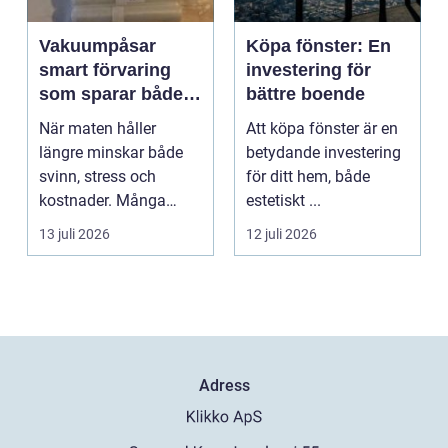
Vakuumpåsar
Köpa fönster: En
smart förvaring
investering för
som sparar både
bättre boende
mat och pengar
När maten håller
Att köpa fönster är en
längre minskar både
betydande investering
svinn, stress och
för ditt hem, både
kostnader. Många
estetiskt ...
hushåll och mindre
13 juli 2026
12 juli 2026
företag s...
Adress