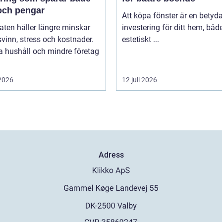
och pengar
Att köpa fönster är en betyd
ten håller längre minskar
investering för ditt hem, båd
vinn, stress och kostnader.
estetiskt ...
 hushåll och mindre företag
 2026
12 juli 2026
Adress