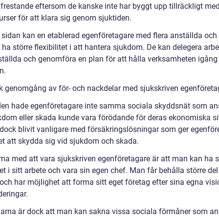
frestande eftersom de kanske inte har byggt upp tillräckligt med
surser för att klara sig genom sjuktiden.
 sidan kan en etablerad egenföretagare med flera anställda och
 ha större flexibilitet i att hantera sjukdom. De kan delegera arbet
ställda och genomföra en plan för att hålla verksamheten igång
n.
sk genomgång av för- och nackdelar med sjukskriven egenföreta
tiden hade egenföretagare inte samma sociala skyddsnät som ans
kdom eller skada kunde vara förödande för deras ekonomiska si
 dock blivit vanligare med försäkringslösningar som ger egenför
et att skydda sig vid sjukdom och skada.
rna med att vara sjukskriven egenföretagare är att man kan ha s
itet i sitt arbete och vara sin egen chef. Man får behålla större del
och har möjlighet att forma sitt eget företag efter sina egna visi
deringar.
arna är dock att man kan sakna vissa sociala förmåner som an