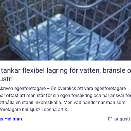
bel lagring för vatten, bränsle och
ustri
kriven egenföretagare – En överblick Att vara egenföretagare
är oftast att man står för sin egen försäkring och har ansvar för
ätthålla en stabil inkomstkälla. Men vad händer när man som
öretagare blir sjuk? I denna artik...
as Hellman
01 augusti