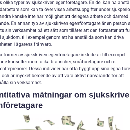
s olika typer av sjukskriven egenföretagare. En del kan ha anstä
edarbetare som kan ta över vissa arbetsuppgifter under sjukperi
ndra kanske inte har möjlighet att delegera arbete och därmed b
ande. En annan typ av sjukskriven egenföretagare är en person 
s sin verksamhet på ett sätt som tillåter att den fortsätter att f
d sjukdom, till exempel genom att ha anställda som kan driva
heten i ägarens frånvaro.
a former av sjukskriven egenföretagare inkluderar till exempel
ande konsulter inom olika branscher, småföretagare och e-
entreprenörer. Dessa individer har ofta byggt upp sina egna före
 och är mycket beroende av att vara aktivt närvarande för att
hålla sin verksamhet.
ntitativa mätningar om sjukskriv
nföretagare