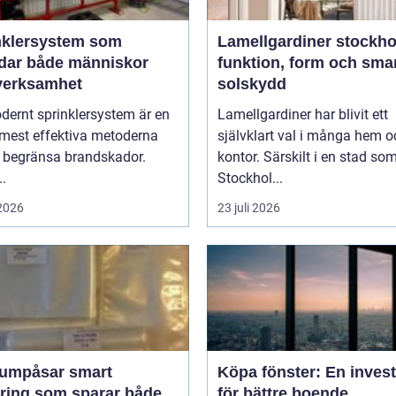
nklersystem som
Lamellgardiner stockh
dar både människor
funktion, form och sma
verksamhet
solskydd
dernt sprinklersystem är en
Lamellgardiner har blivit ett
 mest effektiva metoderna
självklart val i många hem o
t begränsa brandskador.
kontor. Särskilt i en stad so
..
Stockhol...
 2026
23 juli 2026
påsar smart
Köpa fönster: En inves
aring som sparar både
för bättre boende