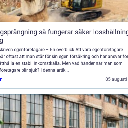
ning så fungerar säker losshållning av
g
kriven egenföretagare – En överblick Att vara egenföretagare
är oftast att man står för sin egen försäkring och har ansvar för
ätthålla en stabil inkomstkälla. Men vad händer när man som
öretagare blir sjuk? I denna artik...
n
05 augusti