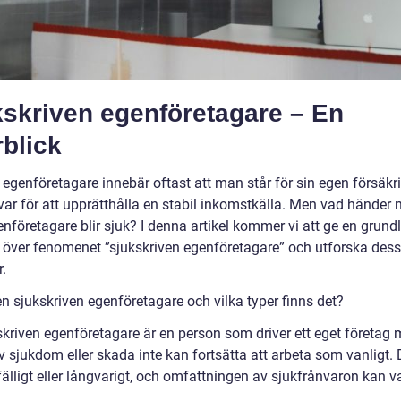
kskriven egenföretagare – En
blick
 egenföretagare innebär oftast att man står för sin egen försäkr
var för att upprätthålla en stabil inkomstkälla. Men vad händer
företagare blir sjuk? I denna artikel kommer vi att ge en grundl
t över fenomenet ”sjukskriven egenföretagare” och utforska dess
.
n sjukskriven egenföretagare och vilka typer finns det?
skriven egenföretagare är en person som driver ett eget företag
 sjukdom eller skada inte kan fortsätta att arbeta som vanligt. 
lfälligt eller långvarigt, och omfattningen av sjukfrånvaron kan va