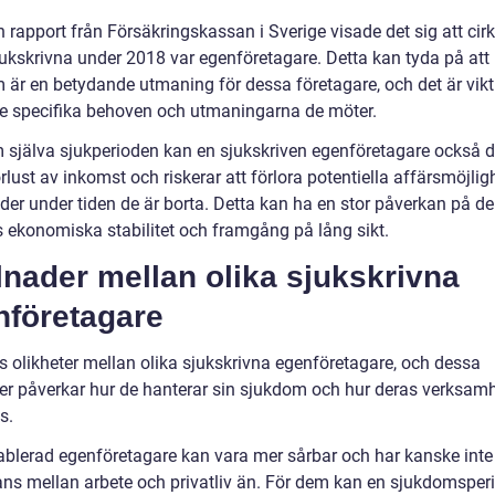
n rapport från Försäkringskassan i Sverige visade det sig att ci
jukskrivna under 2018 var egenföretagare. Detta kan tyda på att
 är en betydande utmaning för dessa företagare, och det är vikti
de specifika behoven och utmaningarna de möter.
 själva sjukperioden kan en sjukskriven egenföretagare också 
rlust av inkomst och riskerar att förlora potentiella affärsmöjlig
der under tiden de är borta. Detta kan ha en stor påverkan på de
s ekonomiska stabilitet och framgång på lång sikt.
lnader mellan olika sjukskrivna
nföretagare
ns olikheter mellan olika sjukskrivna egenföretagare, och dessa
der påverkar hur de hanterar sin sjukdom och hur deras verksam
s.
ablerad egenföretagare kan vara mer sårbar och har kanske inte 
lans mellan arbete och privatliv än. För dem kan en sjukdomsper