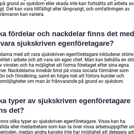
på grund av sjukdom eller skada inte kan fortsätta att arbeta s
gt. Det kan vara tillfälligt eller långvarigt, och omfattningen av
frånvaron kan variera.
ka fördelar och nackdelar finns det me
 vara sjukskriven egenföretagare?
elarna med att vara sjukskriven egenföretagare inkluderar större
bilitet i arbete och att vara sin egen chef. Man kan behålla en stö
v vinsten och ha möjlighet att forma företaget efter sina egna
oner. Nackdelarna innebär brist på vissa sociala förmåner som
ön och försäkring, samt en högre risk att förlora kunder och
rsmöjligheter om man är frånvarande på grund av sjukdom.
ka typer av sjukskriven egenföretagare
ns det?
inns olika typer av sjukskriven egenföretagare. Vissa kan ha
ällda eller medarbetare som kan ta över vissa arbetsuppgifter u
perioden, medan andra kanske inte har möjlighet att delegera ar