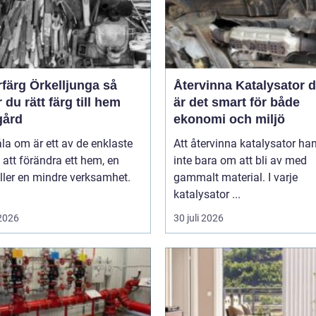
färg Örkelljunga så
Återvinna Katalysator därför
r du rätt färg till hem
är det smart för både
gård
ekonomi och miljö
la om är ett av de enklaste
Att återvinna katalysator ha
 att förändra ett hem, en
inte bara om att bli av med
ller en mindre verksamhet.
gammalt material. I varje
katalysator ...
 2026
30 juli 2026