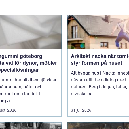
gummi göteborg
Arkitekt nacka när tomten
a val för dynor, möbler
styr formen på huset
speciallösningar
Att bygga hus i Nacka inneb
mmi har blivit en självklar
nästan alltid en dialog med
 många hem, båtar och
naturen. Berg i dagen, tallar,
ar runt om i landet. I
nivåskillna...
rg ä...
usti 2026
31 juli 2026