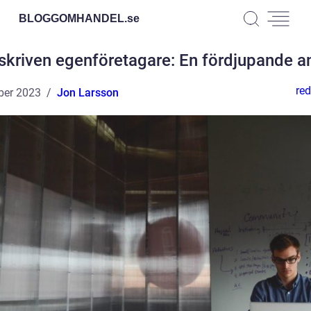
BLOGGOMHANDEL.
se
skriven egenföretagare: En fördjupande a
red
ber 2023
Jon Larsson