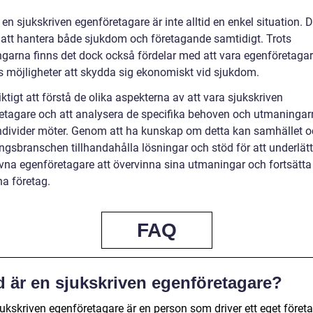
 en sjukskriven egenföretagare är inte alltid en enkel situation. D
 att hantera både sjukdom och företagande samtidigt. Trots
garna finns det dock också fördelar med att vara egenföretagar
ns möjligheter att skydda sig ekonomiskt vid sjukdom.
iktigt att förstå de olika aspekterna av att vara sjukskriven
etagare och att analysera de specifika behoven och utmaninga
ndivider möter. Genom att ha kunskap om detta kan samhället 
ngsbranschen tillhandahålla lösningar och stöd för att underlätt
ivna egenföretagare att övervinna sina utmaningar och fortsätta 
na företag.
FAQ
d är en sjukskriven egenföretagare?
jukskriven egenföretagare är en person som driver ett eget föret